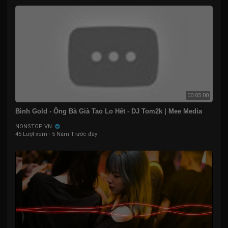
00:05:00
Bình Gold - Ông Bà Già Tao Lo Hết - DJ Tom2k | Mee Media
NONSTOP VN
45 Lượt xem
·
5 Năm Trước đây