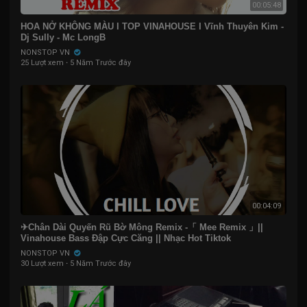
00:05:48
HOA NỞ KHÔNG MÀU I TOP VINAHOUSE I Vĩnh Thuyên Kim -
Dj Sully - Mc LongB
NONSTOP VN
25 Lượt xem
·
5 Năm Trước đây
00:04:09
✈Chân Dài Quyến Rũ Bờ Mông Remix -「 Mee Remix 」||
Vinahouse Bass Đập Cực Căng || Nhạc Hot Tiktok
NONSTOP VN
30 Lượt xem
·
5 Năm Trước đây