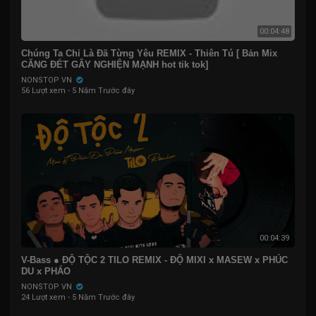
00:04:48
Chúng Ta Chỉ Là Đã Từng Yêu REMIX - Thiên Tú [ Bản Mix
CĂNG ĐÉT GÂY NGHIỆN MẠNH hot tik tok]
NONSTOP VN
56 Lượt xem
·
5 Năm Trước đây
00:04:39
V-Bass ● ĐỘ TỘC 2 TILO REMIX - ĐỘ MIXI x MASEW x PHÚC
DU x PHÁO
NONSTOP VN
24 Lượt xem
·
5 Năm Trước đây