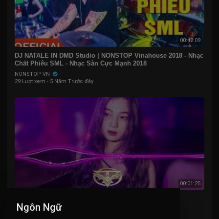
00:42:09
DJ NATALE IN DMD Studio | NONSTOP Vinahouse 2018 - Nhạc
Chất Phiêu SML - Nhạc Sàn Cực Mạnh 2018
NONSTOP VN
29 Lượt xem
·
5 Năm Trước đây
00:01:25
PHIẾN LÁ TĨNH LẶNG - MEE MUSIC
Ngôn Ngữ
NONSTOP VN