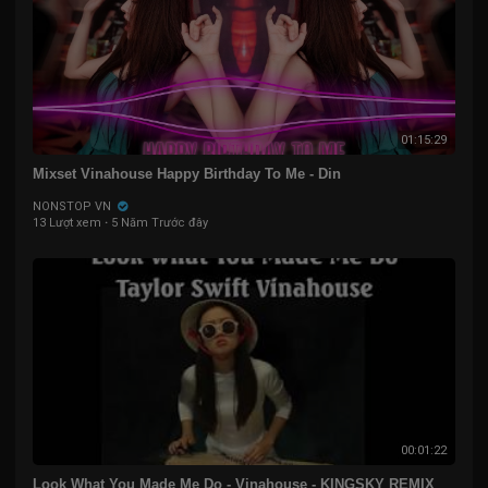
01:15:29
Mixset Vinahouse Happy Birthday To Me - Din
NONSTOP VN
13 Lượt xem
·
5 Năm Trước đây
00:01:22
Look What You Made Me Do - Vinahouse - KINGSKY REMIX