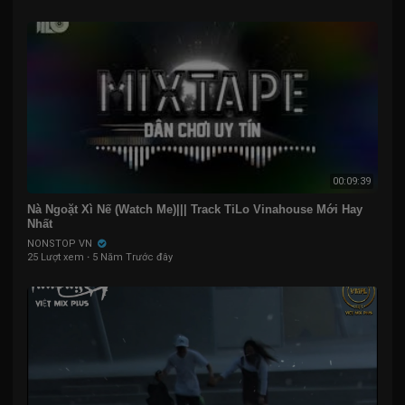
00:09:39
Nà Ngoặt Xì Nế (Watch Me)||| Track TiLo Vinahouse Mới Hay
Nhất
NONSTOP VN
25 Lượt xem
·
5 Năm Trước đây