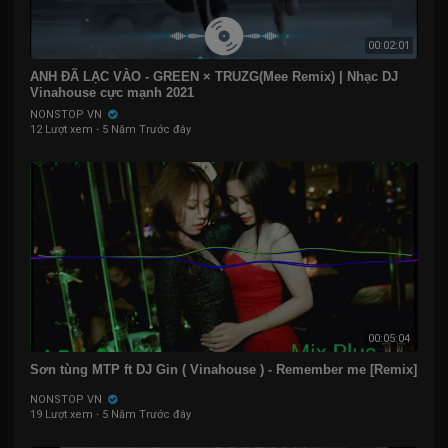
00:02:01
ANH ĐÃ LẠC VÀO - GREEN × TRUZG(Mee Remix) | Nhạc DJ
Vinahouse cực mạnh 2021
NONSTOP VN
12 Lượt xem
·
5 Năm Trước đây
00:05:04
Sơn tùng MTP ft DJ Gin ( Vinahouse ) - Remember me [Remix]
NONSTOP VN
19 Lượt xem
·
5 Năm Trước đây