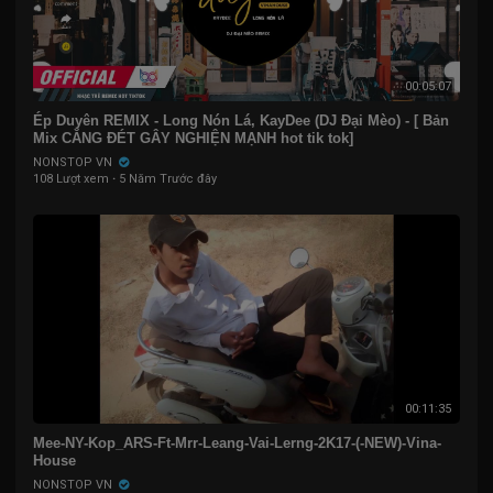
00:05:07
Ép Duyên REMIX - Long Nón Lá, KayDee (DJ Đại Mèo) - [ Bản
Mix CĂNG ĐÉT GÂY NGHIỆN MẠNH hot tik tok]
NONSTOP VN
108 Lượt xem
·
5 Năm Trước đây
00:11:35
Mee-NY-Kop_ARS-Ft-Mrr-Leang-Vai-Lerng-2K17-(-NEW)-Vina-
House
NONSTOP VN