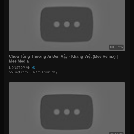
00:05:26
Chưa Từng Thương Ai Đến Vậy - Khang Việt (Mee Remix) |
Mee Media
NONSTOP VN
56 Lượt xem
·
5 Năm Trước đây