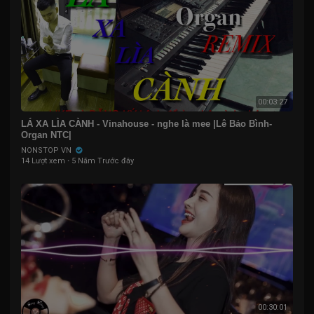
00:03:27
LÁ XA LÌA CÀNH - Vinahouse - nghe là mee |Lê Bảo Bình-
Organ NTC|
NONSTOP VN
14 Lượt xem
·
5 Năm Trước đây
00:30:01