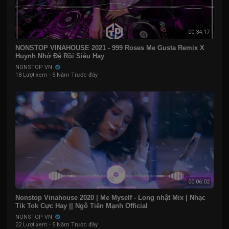
00:34:17
NONSTOP VINAHOUSE 2021 - 999 Roses Me Gusta Remix X
Huynh Nhớ Đệ Rồi Siêu Hay
NONSTOP VN
18 Lượt xem
·
5 Năm Trước đây
00:06:02
Nonstop Vinahouse 2020 | Me Myself - Long nhật Mix | Nhạc
Tik Tok Cực Hay || Ngô Tiến Mạnh Official
NONSTOP VN
22 Lượt xem
·
5 Năm Trước đây