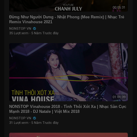
00:05:31
Đừng Như Người Dưng - Nhật Phong (Mee Remix) | Nhạc Trẻ
Remix Vinahouse 2021
NONSTOP VN
35 Lượt xem
·
5 Năm Trước đây
01:01:39
NONSTOP Vinahouse 2018 - Tình Thôi Xót Xa | Nhạc Sàn Cực
Mạnh 2018 - DJ Natale | Việt Mix 2018
NONSTOP VN
31 Lượt xem
·
5 Năm Trước đây