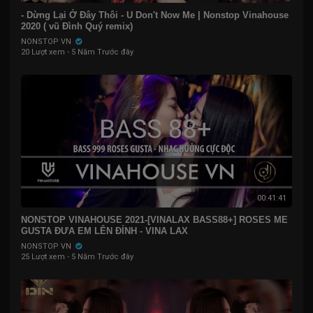
- Dừng Lại Ở Đây Thôi - U Don't Now Me | Nonstop Vinahouse
2020 ( vũ Đình Quý remix)
NONSTOP VN
20 Lượt xem
·
5 Năm Trước đây
00:41:41
NONSTOP VINAHOUSE 2021-[VINALAX BASS88+] ROSES ME
GUSTA ĐƯA EM LÊN ĐỈNH - VINA LAX
NONSTOP VN
25 Lượt xem
·
5 Năm Trước đây