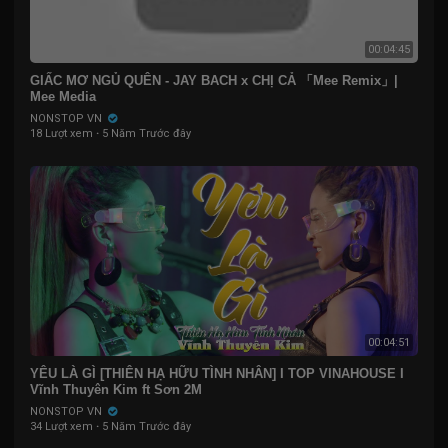
00:04:45
GIẤC MƠ NGỦ QUÊN - JAY BACH x CHỊ CẢ 「Mee Remix」|
Mee Media
NONSTOP VN
18 Lượt xem
·
5 Năm Trước đây
00:04:51
YÊU LÀ GÌ [THIÊN HẠ HỮU TÌNH NHÂN] I TOP VINAHOUSE I
Vĩnh Thuyên Kim ft Sơn 2M
NONSTOP VN
34 Lượt xem
·
5 Năm Trước đây