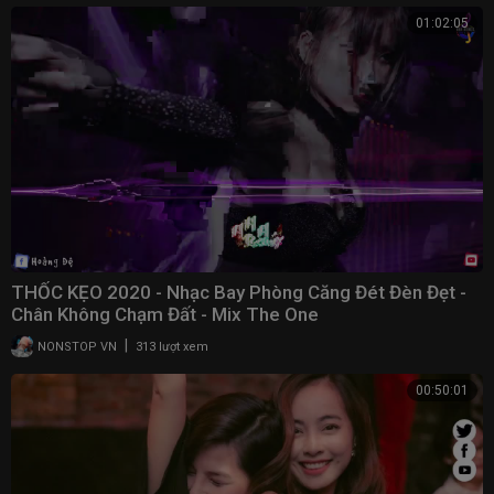
01:02:05
THỐC KẸO 2020 - Nhạc Bay Phòng Căng Đét Đèn Đẹt -
Chân Không Chạm Đất - Mix The One
|
NONSTOP VN
313 lượt xem
00:50:01