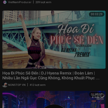
NONSTOP VN
|
VietNamProducer
209 lượt xem
- Mix Vocla: Hoàng Mee (Acoustic) - DJ Vân Sully (Vinahouse)
- Cameraman: Chiến Nguyễn, Kendy Phạm
00:03:29
- Lighting: Team Anh 9
- Camera Sub: Rạng Nguyễn, Nguyễn Hữu Trí
- Model: Bùi Công Duy Quang (Playback Guitar)
- Make Up: Nguyễn Hải Anh
- Hair: Nguyễn Hải Anh
- Production Assistant: Việt Hùng
- Film Editing: Ryca.N89
- Color Edition: Ryca.N89
- Master MV: Ryca.N89
Mv được quay tại Căn Hộ Sài Gòn Mia - đường 9A Khu Trung Sơn - Bình
Hưng - Bình Chánh (Cảm Ơn rất nhiều).
Họa Đi Phúc Sẽ Đến | DJ Hyena Remix | Đoàn Lâm |
Cảm ơn tất cả các anh chị em đã hổ trợ Vĩnh Thuyên Kim hoàn thành MV
Nhiều Lần Ngã Gục Cũng Không, Không Khuất Phục ....
này ^_^
|
NONSTOP VN
412 lượt xem
MV là sản phẩm Độc Quyền tại kênh Youtube của Vĩnh Thuyên Kim
01:46:55
Officical thuộc Network METUB, nghiêm cấm sử dụng, sao chép đăng
tải trên các kênh youtube khac dưới mọi hình thức. Nếu xảy ra vấn đề
nói trên, kênh youtube của bạn bị Report, chúng tôi không chịu trách