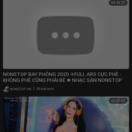
00:43:25
NONSTOP BAY PHÒNG 2020 ✈FULL ARS CỰC PHÊ -
KHÔNG PHÊ CŨNG PHẢI BÊ ✸ NHẠC SÀN NONSTOP
VINAHOUSE 2020
|
NONSTOP VN
20 lượt xem
00:32:32