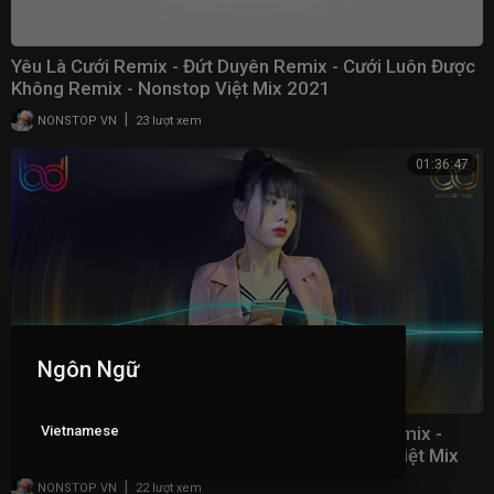
Yêu Là Cưới Remix - Đứt Duyên Remix - Cưới Luôn Được
Không Remix - Nonstop Việt Mix 2021
|
NONSTOP VN
23 lượt xem
01:36:47
Ngôn Ngữ
Vietnamese
Yêu Là Cưới Remix - Cưới Luôn Được Không Remix -
Tình Thương Phu Thê Remix | Nonstop 2021 Việt Mix
|
NONSTOP VN
22 lượt xem