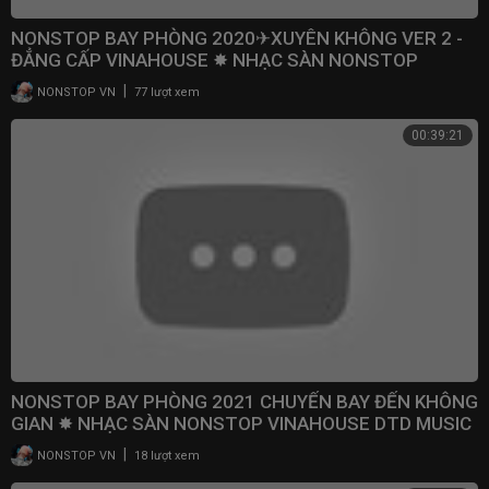
NONSTOP BAY PHÒNG 2020✈XUYÊN KHÔNG VER 2 -
ĐẲNG CẤP VINAHOUSE ✸ NHẠC SÀN NONSTOP
VINAHOUSE 2020
|
NONSTOP VN
77 lượt xem
00:39:21
NONSTOP BAY PHÒNG 2021 CHUYẾN BAY ĐẾN KHÔNG
GIAN ✸ NHẠC SÀN NONSTOP VINAHOUSE DTD MUSIC
|
NONSTOP VN
18 lượt xem