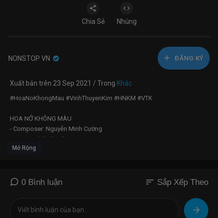
Chia Sẻ
Nhúng
NONSTOP VN
ĐĂNG KÝ
Xuất bản trên 23 Sep 2021 / Trong
Khác
#HoaNoKhongMau #VinhThuyenKim #HNKM #VTK
HOA NỞ KHÔNG MÀU
- Composer: Nguyễn Minh Cường
- Singer: Vĩnh Thuyên Kim
Mở Rộng
- Rapper: MC LongB
Lyric: HOA NỞ KHÔNG MÀU
sort
0 Bình luận
Sắp Xếp Theo
Ϲhỉ là nỗi nhớ mãi đứng sau cuộc tình đã lỡ,
Ϲhỉ là cơn mơ cuốn theo cả một trời thương nhớ.
Ϲhỉ là nỗi đau thổn thức, chỉ là nhói thêm một chút,