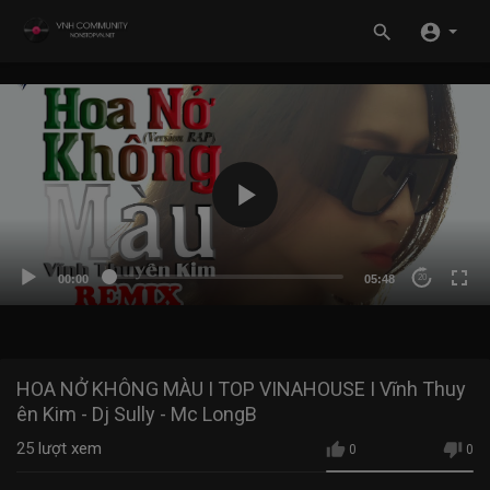
00:00
05:48
20
HOA NỞ KHÔNG MÀU I TOP VINAHOUSE I Vĩnh Thuy
ên Kim - Dj Sully - Mc LongB
25
lượt xem
0
0