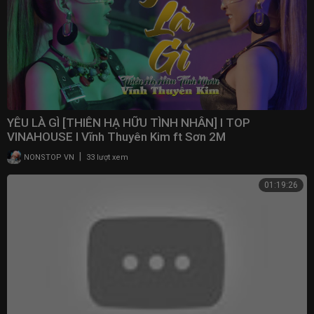
YÊU LÀ GÌ [THIÊN HẠ HỮU TÌNH NHÂN] I TOP
VINAHOUSE I Vĩnh Thuyên Kim ft Sơn 2M
|
NONSTOP VN
33 lượt xem
01:19:26