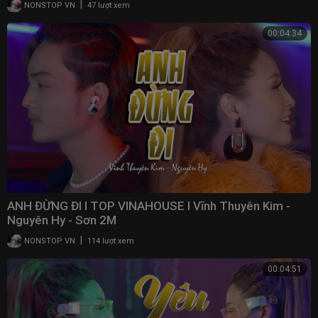
|
NONSTOP VN
47 lượt xem
00:04:34
ANH ĐỪNG ĐI I TOP VINAHOUSE I Vĩnh Thuyên Kim -
Nguyên Hy - Sơn 2M
|
NONSTOP VN
114 lượt xem
00:04:51