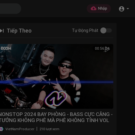
Nhập
Tiếp Theo
Tự Động Phát
00:56:04
NONSTOP 2024 BAY PHÒNG - BASS CỰC CĂNG -
TƯỞNG KHÔNG PHÊ MÀ PHÊ KHÔNG TỈNH VOL
4 | NONSTOP VN
|
VietNamProducer
210 lượt xem