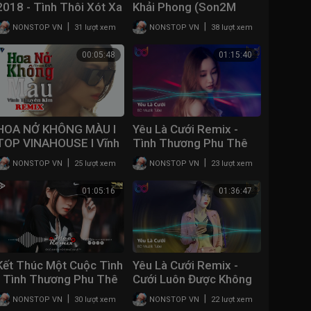
2018 - Tình Thôi Xót Xa
Khải Phong (Son2M
| Nhạc Sàn Cực Mạnh
REMIX ) | Vinahouse
|
|
NONSTOP VN
31 lượt xem
NONSTOP VN
38 lượt xem
2018 - DJ Natale | Việt
Version
Mix 2018
00:05:48
01:15:40
HOA NỞ KHÔNG MÀU I
Yêu Là Cưới Remix -
TOP VINAHOUSE I Vĩnh
Tình Thương Phu Thê
Thuyên Kim - Dj Sully -
Remix - Anh Ta Vốn Dĩ
|
|
NONSTOP VN
25 lượt xem
NONSTOP VN
23 lượt xem
Mc LongB
Giàu Sang | Nonstop
2021 Việt Mix
01:05:16
01:36:47
Kết Thúc Một Cuộc Tình
Yêu Là Cưới Remix -
- Tình Thương Phu Thê
Cưới Luôn Được Không
Remix | Lk DJ Remix
Remix - Tình Thương
|
|
NONSTOP VN
30 lượt xem
NONSTOP VN
22 lượt xem
2021 Vinahouse Tik
Phu Thê Remix |