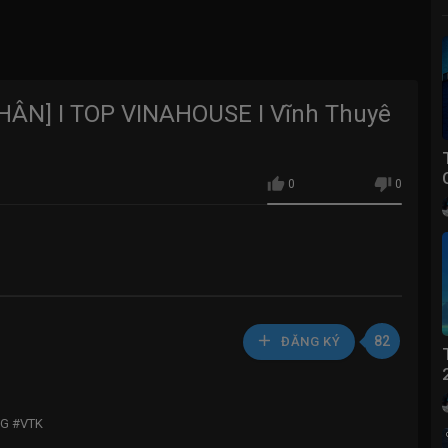
HÂN] I TOP VINAHOUSE I Vĩnh Thuyê
0
0
82
ĐĂNG KÝ
LG #VTK