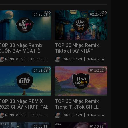
01:35:01
02:25:00
TOP 30 Nhạc Remix
TOP 30 Nhạc Remix
CUỐN BAY MÙA HÈ
Tiktok HAY NHẤT
2023: Bật Tình Yêu Lên,
2023: Khúc Vương Tình,
|
|
NONSTOP VN
42 lượt xem
NONSTOP VN
32 lượt xem
Thu Cuối, Là Anh, Thức
Hoa Cỏ Lau, Rượu Mừng
Giấc
Hóa Người Dưng, Gió
01:51:08
01:52:22
TOP 30 Nhạc REMIX
TOP 30 Nhạc Remix
2023 CHÁY NHƯ FI FAI:
Trend TikTok CHILL
Gió, Hoa Cỏ Lau, Khuất
NHẤT 2023: Hoa Cỏ
|
|
NONSTOP VN
30 lượt xem
NONSTOP VN
30 lượt xem
Lối, Mỹ Nhân, Sông
Lau, Bật Tình Yêu Lên,
Trăng Tàn
Là Anh, Thu Cuối
00:05:11
01:10:39