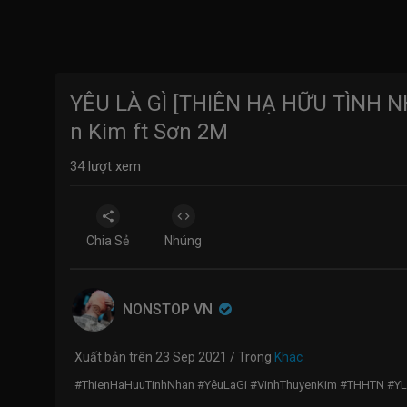
YÊU LÀ GÌ [THIÊN HẠ HỮU TÌNH N
n Kim ft Sơn 2M
34
lượt xem
Chia Sẻ
Nhúng
NONSTOP VN
Xuất bản trên 23 Sep 2021 / Trong
Khác
#ThienHaHuuTinhNhan #YêuLaGi #VinhThuyenKim #THHTN #Y