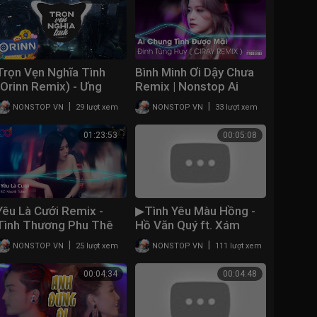
Trọn Vẹn Nghĩa Tình
Bình Minh Ơi Dậy Chưa
(Orinn Remix) - Ưng
Remix | Nonstop Ai
Hoàng Phúc x Wowy |
Chung Tình Được Mãi |
|
|
NONSTOP VN
29 lượt xem
NONSTOP VN
33 lượt xem
Nhạc Trẻ Remix Xu
Việt Mix Dj Nonstop
Hướng Hot Tiktok 2022
2022 Vinahouse
01:23:53
00:05:08
Yêu Là Cưới Remix -
▶Tình Yêu Màu Hồng -
Tình Thương Phu Thê
Hồ Văn Quý ft. Xám
Remix - Đâu Là Yêu Đâu
(Mee Remix) | Nhạc Trẻ
|
|
NONSTOP VN
25 lượt xem
NONSTOP VN
111 lượt xem
Là Thương | Nonstop
Remix 2021 Vinahouse
2021 Việt Mix
Cực Mạnh
00:04:34
00:04:48