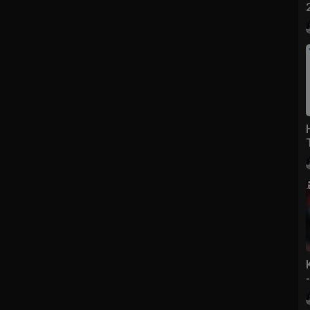
 tại kênh Youtube của Vĩnh Thuyên Kim Officical thuộc Network
utube khac dưới mọi hình thức. Nếu xảy ra vấn đề nói trên, kênh
t cảm ơn đã đến với Channel của chúng tôi!
m nới nhất của chúng tôi tại:
https://metub.net/vinhthuyenkim