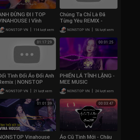
ANH ĐỪNG ĐI I TOP
Chúng Ta Chỉ Là Đã
VINAHOUSE I Vĩnh
Từng Yêu REMIX -
Thuyên Kim - Nguyên
Thiên Tú [ Bản Mix
|
|
NONSTOP VN
114 lượt xem
NONSTOP VN
56 lượt xem
Hy - Sơn 2M
CĂNG ĐÉT GÂY
NGHIỆN MẠNH hot tik
01:17:29
00:01:25
tok]
Đổi Tình Đổi Áo Đổi Anh
PHIẾN LÁ TĨNH LẶNG -
Remix | NONSTOP
MEE MUSIC
Vinahouse TIKTOK Chill
|
|
NONSTOP VN
21 lượt xem
NONSTOP VN
24 lượt xem
Remix - Nhạc Trẻ
Remix Hay Nhất 2021
01:01:39
00:03:47
NONSTOP Vinahouse
Áo Cũ Tình Mới - Châu