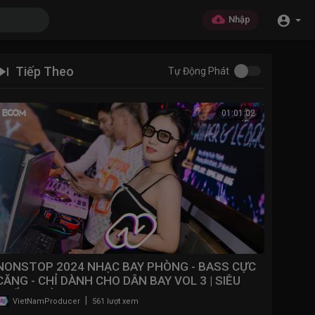
Nhập
Tiếp Theo
Tự Động Phát
01:01:02
NONSTOP 2024 NHẠC BAY PHÒNG - BASS CỰC
CĂNG - CHỈ DÀNH CHO DÂN BAY VOL 3 | SIÊU
PHẨM PHÒNG BAY 2024
|
VietNamProducer
561 lượt xem