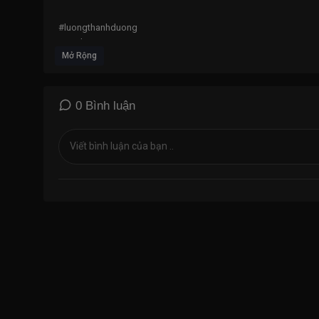
#luongthanhduong
#vinahouse2021
Mở Rộng
0 Bình luận