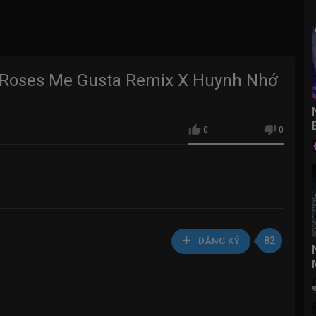
Roses Me Gusta Remix X Huynh Nhớ
0
0
82
ĐĂNG KÝ