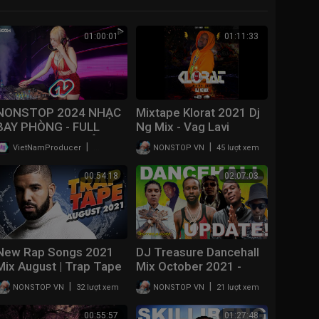
01:00:01
01:11:33
NONSTOP 2024 NHẠC
Mixtape Klorat 2021 Dj
BAY PHÒNG - FULL
Ng Mix - Vag Lavi
TRACK NHẠC TRÔI KE
|
|
VietNamProducer
187 lượt xem
NONSTOP VN
45 lượt xem
VOL 9 - BASS SIÊU
CĂNG - SIÊU PHẨM
00:54:18
02:07:03
PHÒNG BAY
New Rap Songs 2021
DJ Treasure Dancehall
Mix August | Trap Tape
Mix October 2021 -
#49 | New Hip Hop
UPDATE - Masicka,
|
|
NONSTOP VN
32 lượt xem
NONSTOP VN
21 lượt xem
2021 Mixtape | DJ
Alkaline, Vybz Kartel,
Noize
Skeng 18764807131
00:55:57
01:27:48