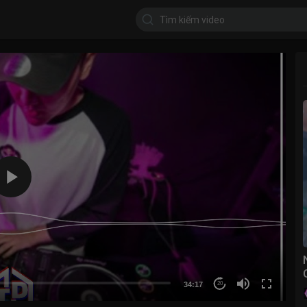
34:17
20