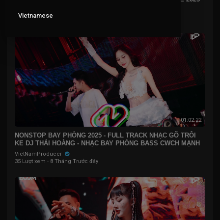
VietNamProducer
Vietnamese
57 Lượt xem
·
8 Tháng Trước đây
01:02:22
NONSTOP BAY PHÒNG 2025 - FULL TRACK NHẠC GÕ TRÔI
KE DJ THÁI HOÀNG - NHẠC BAY PHÒNG BASS CWCH MẠNH
VietNamProducer
35 Lượt xem
·
8 Tháng Trước đây