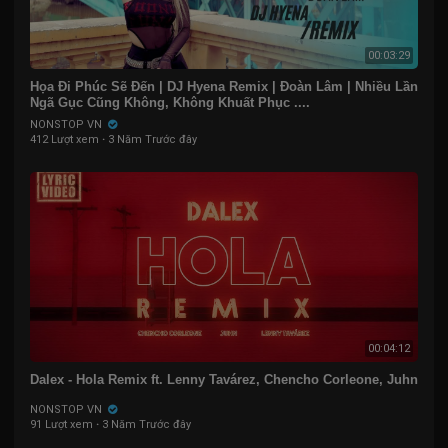
00:03:29
Họa Đi Phúc Sẽ Đến | DJ Hyena Remix | Đoàn Lâm | Nhiều Lần
Ngã Gục Cũng Không, Không Khuất Phục ....
NONSTOP VN
412 Lượt xem
·
3 Năm Trước đây
00:04:12
Dalex - Hola Remix ft. Lenny Tavárez, Chencho Corleone, Juhn
NONSTOP VN
91 Lượt xem
·
3 Năm Trước đây