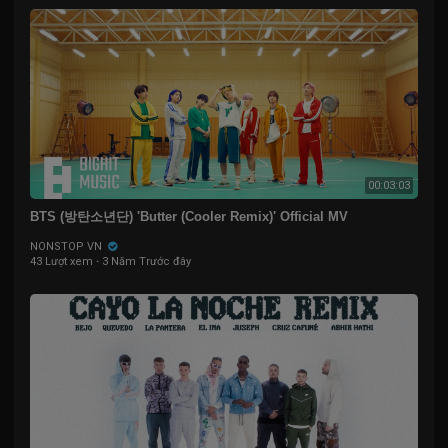
00:03:03
BTS (방탄소년단) 'Butter (Cooler Remix)' Official MV
NONSTOP VN
43 Lượt xem
·
3 Năm Trước đây