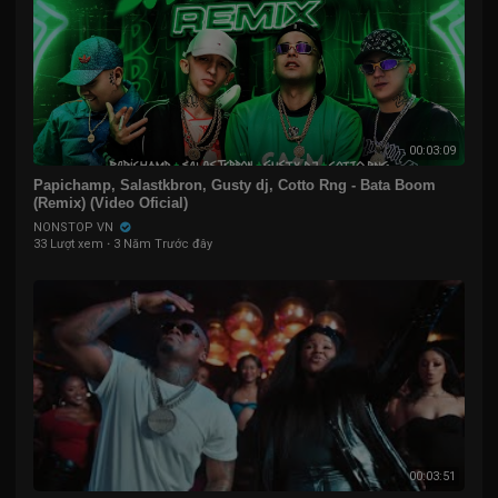
00:03:09
Papichamp, Salastkbron, Gusty dj, Cotto Rng - Bata Boom
(Remix) (Video Oficial)
NONSTOP VN
33 Lượt xem
·
3 Năm Trước đây
00:03:51