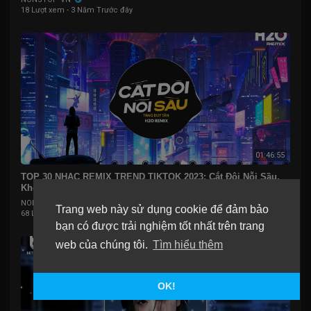
18 Lượt xem
·
3 Năm Trước đây
01:46:55
TOP 30 NHẠC REMIX TREND TIKTOK 2023: Cắt Đôi Nỗi Sầu,
Không Bằng, Lệ Lưu Ly, Body Shaming, Gió
NONSTOP VN
Trang web này sử dụng cookie để đảm bảo
68 Lượt xem
·
3 Năm Trước đây
bạn có được trải nghiệm tốt nhất trên trang
web của chúng tôi.
Tìm hiểu thêm
OK!