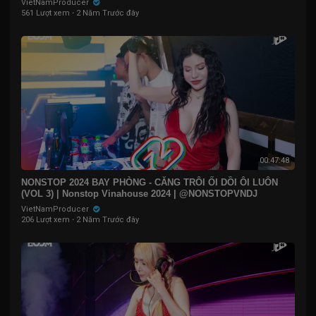
VietNamProducer
561 Lượt xem
·
2 Năm Trước đây
00:47:48
NONSTOP 2024 BAY PHÒNG - CĂNG TRÔI ỐI DỒI ÔI LUÔN
(VOL 3) | Nonstop Vinahouse 2024 | ​⁠@NONSTOPVNDJ
VietNamProducer
206 Lượt xem
·
2 Năm Trước đây