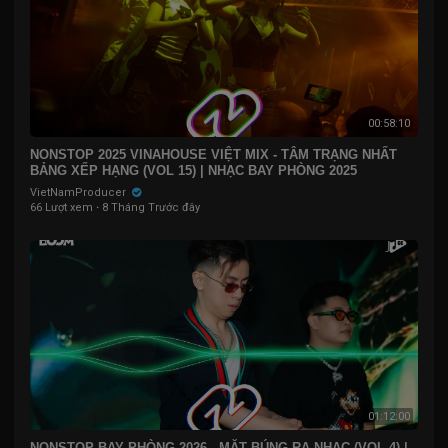
00:58:10
NONSTOP 2025 VINAHOUSE VIỆT MIX - TÂM TRẠNG NHẤT
BẢNG XẾP HẠNG (VOL 15) | NHẠC BAY PHÒNG 2025
VietNamProducer
66 Lượt xem
·
8 Tháng Trước đây
01:12:00
NONSTOP BAY PHÒNG 2026 - MẶT BÚNG RA NHẠC (VOL 4) |