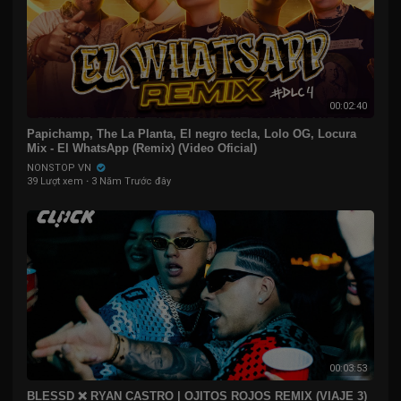
00:02:40
Papichamp, The La Planta, El negro tecla, Lolo OG, Locura
Mix - El WhatsApp (Remix) (Video Oficial)
NONSTOP VN
39 Lượt xem
·
3 Năm Trước đây
00:03:53
BLESSD ❌ RYAN CASTRO | OJITOS ROJOS REMIX (VIAJE 3)