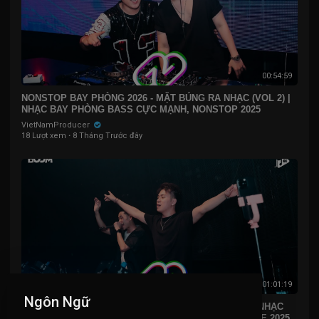
00:54:59
NONSTOP BAY PHÒNG 2026 - MẶT BÚNG RA NHẠC (VOL 2) |
NHẠC BAY PHÒNG BASS CỰC MẠNH, NONSTOP 2025
VietNamProducer
18 Lượt xem
·
8 Tháng Trước đây
01:01:19
Ngôn Ngữ
NONSTOP BAY PHÒNG 2026 - MẶT BÚNG RA NHẠC | NHẠC
BAY PHÒNG BASS CỰC MẠNH, NONSTOP VINAHOUSE 2025