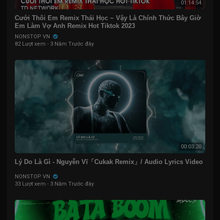
01:14:54
Cưới Thôi Em Remix Thái Học ~ Vậy Là Chính Thức Bây Giờ
Em Làm Vợ Anh Remix Hot Tiktok 2023
NONSTOP VN
82 Lượt xem
·
3 Năm Trước đây
00:03:20
Lý Do Là Gì - Nguyễn Vĩ「Cukak Remix」/ Audio Lyrics Video
NONSTOP VN
33 Lượt xem
·
3 Năm Trước đây