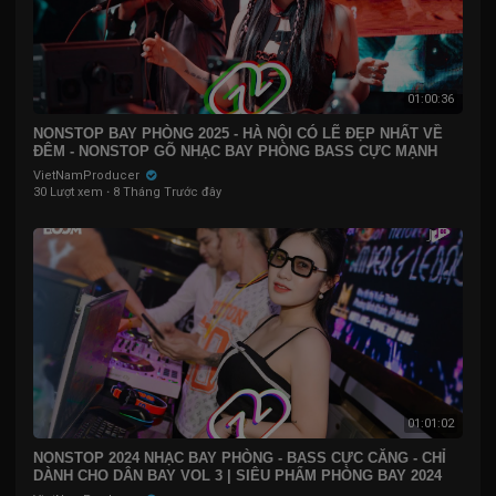
01:00:36
NONSTOP BAY PHÒNG 2025 - HÀ NỘI CÓ LẼ ĐẸP NHẤT VỀ
ĐÊM - NONSTOP GÕ NHẠC BAY PHÒNG BASS CỰC MẠNH
2025
VietNamProducer
30 Lượt xem
·
8 Tháng Trước đây
01:01:02
NONSTOP 2024 NHẠC BAY PHÒNG - BASS CỰC CĂNG - CHỈ
DÀNH CHO DÂN BAY VOL 3 | SIÊU PHẨM PHÒNG BAY 2024