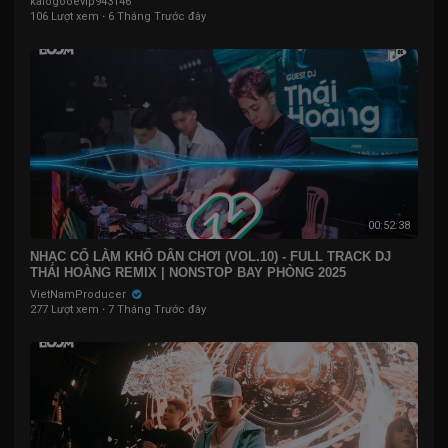
kalogooevip943146
106 Lượt xem
·
6 Tháng Trước đây
00:52:38
NHẠC CỔ LÀM KHỔ DÂN CHƠI (VOL.10) - FULL TRACK DJ
THÁI HOÀNG REMIX | NONSTOP BAY PHÒNG 2025
VietNamProducer
277 Lượt xem
·
7 Tháng Trước đây