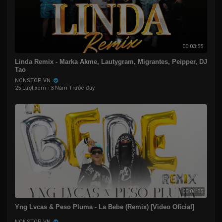
00:03:55
Linda Remix - Marka Akme, Lautygram, Migrantes, Peipper, DJ
Tao
NONSTOP VN
25 Lượt xem
·
3 Năm Trước đây
00:04:05
Yng Lvcas & Peso Pluma - La Bebe (Remix) [Video Oficial]
NONSTOP VN