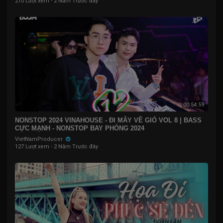
210 Lượt xem
·
2 Năm Trước đây
00:54:59
NONSTOP 2024 VINAHOUSE - ĐI MÂY VỀ GIÓ VOL 8 | BASS
CỰC MẠNH - NONSTOP BAY PHÒNG 2024
VietNamProducer
127 Lượt xem
·
2 Năm Trước đây