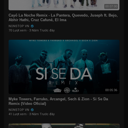
00:07:00
Cayó La Noche Remix - La Pantera, Quevedo, Juseph ft. Bejo,
Abhir Hathi, Cruz Cafuné, El Ima
NONSTOP VN
70 Lượt xem
·
3 Năm Trước đây
00:05:36
Myke Towers, Farruko, Arcangel, Sech & Zion - Si Se Da
Remix (Video Oficial)
NONSTOP VN
41 Lượt xem
·
3 Năm Trước đây