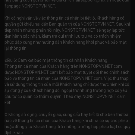
này bằng cách gửi email về địa chỉ email
support@nct.vn
hoặc qua
fanpage NONSTOPVN.NET.
Khi có nghi vấn về việc thông tin cá nhân bị tiết lộ, Khách hàng có
quyền gửi khiếu nại đến Ban quản trị của NONSTOPVN.NET. Sau khi
tiếp nhận những phản hồi này, NONSTOPVN.NET sẽ ngay lập tức
tiến hành xác nhận, kiểm tra qui trình lưu trữ và có trách nhiệm
phúc đáp cũng như hướng dẫn Khách hàng khôi phục và bảo mật
lại thông tin.
Điều 6: Cam kết bảo mật thông tin cá nhân Khách hàng
Thông tin cá nhân của Khách hàng trên NONSTOPVN.NET.com
được NONSTOPVN.NET cam kết bảo mật tuyệt đối theo chính sách
bảo vệ thông tin cá nhân của NONSTOPVN.NET.com. Việc thu thập
và sử dụng thông tin của mỗi Khách hàng chỉ được thực hiện khi có
sự đồng ý của Khách hàng đó, ngoại trừ những trường hợp có yêu
cầu từ cơ quan có thẩm quyền. Theo đây, NONSTOPVN.NET cam
kết:
¤ Không sử dụng, chuyển giao, cung cấp hay tiết lộ cho bên thứ ba
nào về thông tin cá nhân của Khách hàng khi chưa có sự cho phép
hoặc đồng ý từ Khách hàng, trừ những trường hợp pháp luật có quy
định khác.