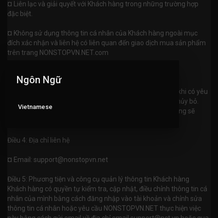
¤ Liên lạc và giải quyết với Khách hàng trong những trường hợp
đặc biệt.
¤ Không sử dụng thông tin cá nhân của Khách hàng ngoài mục
đích xác nhận và liên hệ có liên quan đến giao dịch mua sản phẩm
trên trang NONSTOPVN.NET.com
Ngôn Ngữ
Điều 3. Thời gian lưu trữ thông tin
Dữ liệu cá nhân của Khách hàng sẽ được lưu trữ cho đến khi có yêu
cầu hủy bỏ hoặc tự Khách hàng đăng nhập và thực hiện hủy bỏ.
Vietnamese
Còn lại trong mọi trường hợp thông tin cá nhân Khách hàng sẽ
được bảo mật trên máy chủ của NONSTOPVN.NET.com
Điều 4: Địa chỉ liên hệ
¤ Email:
support@nonstopvn.net
Điều 5: Phương tiện và công cụ quản lý thông tin Khách hàng
Khách hàng có quyền tự kiểm tra, cập nhật, điều chỉnh thông tin cá
nhân của mình bằng cách đăng nhập vào tài khoản và chỉnh sửa
thông tin cá nhân hoặc yêu cầu NONSTOPVN.NET thực hiện việc