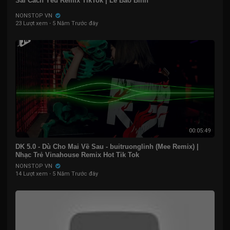
Sai Cách Yêu Remix TikTok | Lê Bảo Bình
NONSTOP VN
23 Lượt xem
·
5 Năm Trước đây
00:05:49
DK 5.0 - Dù Cho Mai Về Sau - buitruonglinh (Mee Remix) |
Nhạc Trẻ Vinahouse Remix Hot Tik Tok
NONSTOP VN
14 Lượt xem
·
5 Năm Trước đây