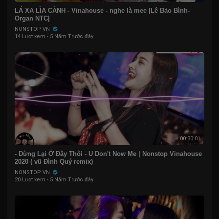
LÁ XA LÌA CÀNH - Vinahouse - nghe là mee |Lê Bảo Bình-
Organ NTC|
NONSTOP VN
14 Lượt xem
·
5 Năm Trước đây
00:30:01
- Dừng Lại Ở Đây Thôi - U Don't Now Me | Nonstop Vinahouse
2020 ( vũ Đình Quý remix)
NONSTOP VN
20 Lượt xem
·
5 Năm Trước đây