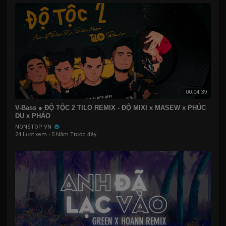
00:04:39
V-Bass ● ĐỘ TỘC 2 TILO REMIX - ĐỘ MIXI x MASEW x PHÚC
DU x PHÁO
NONSTOP VN
24 Lượt xem
·
5 Năm Trước đây