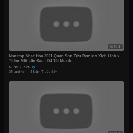
00:52:41
Nonstop Nhạc Hoa 2021 Quan Sơn Tửu Remix x Xích Linh x
Thêm Một Lần Đau - DJ Tài Muzik
NONSTOP VN
39 Lượt xem
·
5 Năm Trước đây