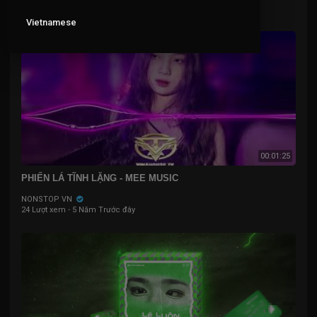
29 Lượt xem
·
5 Năm Trước đây
Vietnamese
00:01:25
PHIẾN LÁ TĨNH LẶNG - MEE MUSIC
NONSTOP VN
24 Lượt xem
·
5 Năm Trước đây