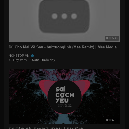
00:05:49
Dù Cho Mai Về Sau - buitruonglinh (Mee Remix) | Mee Media
NONSTOP VN
40 Lượt xem
·
5 Năm Trước đây
00:06:05