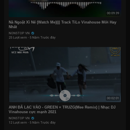
00:09:39
Nà Ngoặt Xì Nế (Watch Me)||| Track TiLo Vinahouse Mới Hay
Nhất
NONSTOP VN
25 Lượt xem
·
5 Năm Trước đây
00:02:01
ANH ĐÃ LẠC VÀO - GREEN × TRUZG(Mee Remix) | Nhạc DJ
Vinahouse cực mạnh 2021
NONSTOP VN
12 Lượt xem
·
5 Năm Trước đây