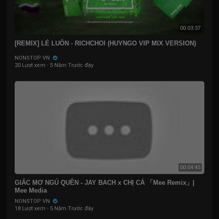
00:03:37
[REMIX] LÉ LUÔN - RICHCHOI (HUYNGO VIP MIX VERSION)
NONSTOP VN
20 Lượt xem
·
5 Năm Trước đây
00:04:45
GIẤC MƠ NGỦ QUÊN - JAY BACH x CHỊ CẢ 「Mee Remix」|
Mee Media
NONSTOP VN
18 Lượt xem
·
5 Năm Trước đây