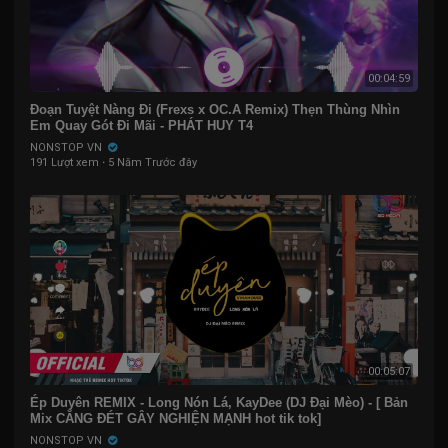
00:04:59
Đoạn Tuyệt Nàng Đi (Frexs x OC.A Remix) Thẹn Thùng Nhìn
Em Quay Gót Đi Mãi - PHÁT HUY T4
NONSTOP VN
191 Lượt xem
·
5 Năm Trước đây
00:05:07
Ép Duyên REMIX - Long Nón Lá, KayDee (DJ Đại Mèo) - [ Bản
Mix CĂNG ĐÉT GÂY NGHIỆN MẠNH hot tik tok]
NONSTOP VN