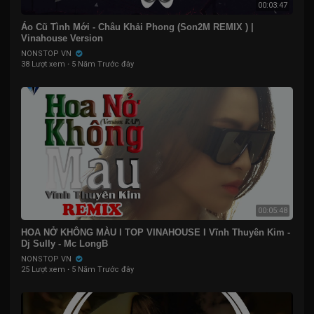
00:03:47
Áo Cũ Tình Mới - Châu Khải Phong (Son2M REMIX ) |
Vinahouse Version
NONSTOP VN
38 Lượt xem
·
5 Năm Trước đây
00:05:48
HOA NỞ KHÔNG MÀU I TOP VINAHOUSE I Vĩnh Thuyên Kim -
Dj Sully - Mc LongB
NONSTOP VN
25 Lượt xem
·
5 Năm Trước đây