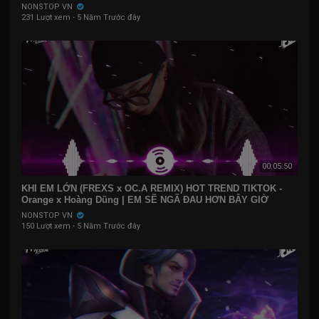
NONSTOP VN
231 Lượt xem
·
5 Năm Trước đây
00:05:50
KHI EM LỚN (FREXS x OC.A REMIX) HOT TREND TIKTOK -
Orange x Hoàng Dũng | EM SẼ NGÃ ĐAU HƠN BÂY GIỜ
NONSTOP VN
150 Lượt xem
·
5 Năm Trước đây