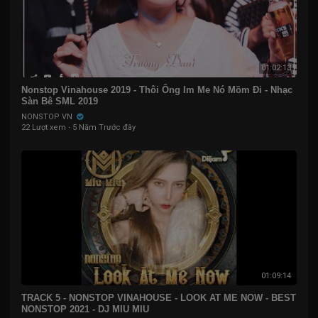
01:02:13
Nonstop Vinahouse 2019 - Thôi Ông Im Me Nó Mồm Đi - Nhạc
Sàn Bê SML 2019
NONSTOP VN
22 Lượt xem
·
5 Năm Trước đây
01:09:14
TRACK 5 - NONSTOP VINAHOUSE - LOOK AT ME NOW - BEST
NONSTOP 2021 - DJ MIU MIU