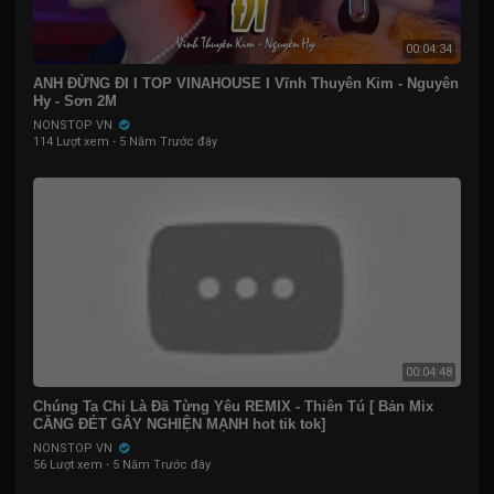
00:04:34
ANH ĐỪNG ĐI I TOP VINAHOUSE I Vĩnh Thuyên Kim - Nguyên
Hy - Sơn 2M
NONSTOP VN
114 Lượt xem
·
5 Năm Trước đây
00:04:48
Chúng Ta Chỉ Là Đã Từng Yêu REMIX - Thiên Tú [ Bản Mix
CĂNG ĐÉT GÂY NGHIỆN MẠNH hot tik tok]
NONSTOP VN
56 Lượt xem
·
5 Năm Trước đây