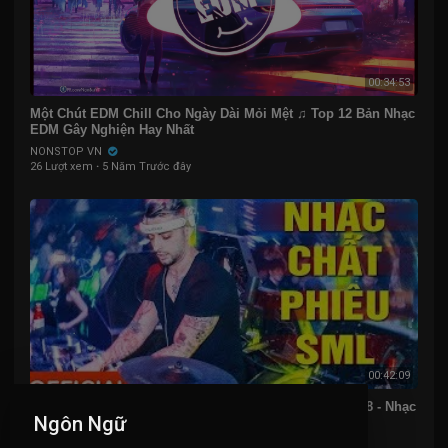
00:34:53
Một Chút EDM Chill Cho Ngày Dài Mỏi Mệt ♫ Top 12 Bản Nhạc
EDM Gây Nghiện Hay Nhất
NONSTOP VN
26 Lượt xem
·
5 Năm Trước đây
00:42:09
DJ NATALE IN DMD Studio | NONSTOP Vinahouse 2018 - Nhạc
Ngôn Ngữ
Chất Phiêu SML - Nhạc Sàn Cực Mạnh 2018
NONSTOP VN