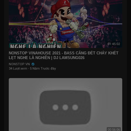
01:45:02
NONSTOP VINAHOUSE 2021 - BASS CĂNG ĐÉT CHÁY KHÉT
LẸT NGHE LÀ NGHIỀN | DJ LAMSUNG026
NONSTOP VN
34 Lượt xem
·
5 Năm Trước đây
00:56:06