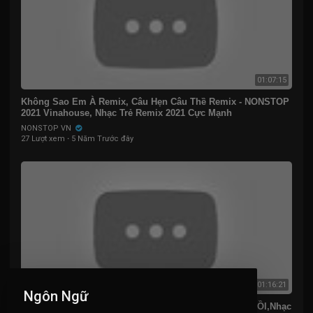
01:07:15
Không Sao Em À Remix, Câu Hẹn Câu Thề Remix - NONSTOP
2021 Vinahouse, Nhạc Trẻ Remix 2021 Cực Mạnh
NONSTOP VN
27 Lượt xem
·
5 Năm Trước đây
01:16:21
Ngôn Ngữ
NONSTOP Vinahouse 2021 TIK TOK HỌ YÊU AI MẤT RỒI,Nhạc