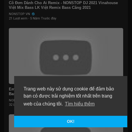
Cô Đơn Dành Cho Ai Remix - NONSTOP DJ 2021 Vinahouse
Việt Mix Bass LK Việt Remix Bass Căng 2021
NONSTOP VN
21 Lượt xem
·
5 Năm Trước đây
01:25:47
Trang web này sử dụng cookie để đảm bảo
Em Hứa Thế Nào, Sao Ta Ngược Lối - Nonstop Vinahouse
Bass Cực Mạnh, Nhạc Trẻ Remix 2021 Hot Nhất
bạn có được trải nghiệm tốt nhất trên trang
NONSTOP VN
web của chúng tôi.
Tìm hiểu thêm
32 Lượt xem
·
5 Năm Trước đây
OK!