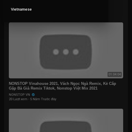
Trẻ Remix Dù Ngày Mai Bão Giông ngập trời
NONSTOP VN
Vietnamese
20 Lượt xem
·
5 Năm Trước đây
01:04:04
NONSTOP Vinahouse 2021, Vách Ngọc Ngà Remix, Kẻ Cắp
Gặp Bà Già Remix Tiktok, Nonstop Việt Mix 2021
NONSTOP VN
20 Lượt xem
·
5 Năm Trước đây