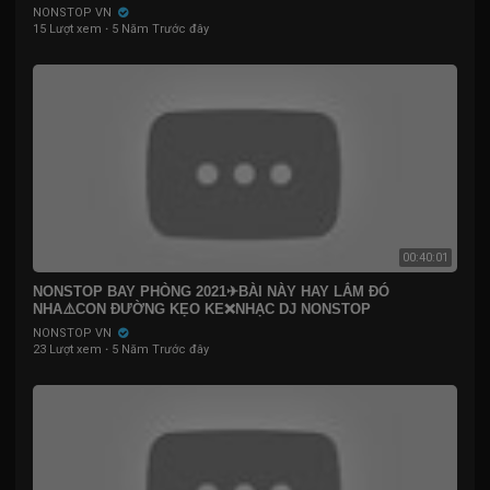
NONSTOP VN
15 Lượt xem
·
5 Năm Trước đây
00:40:01
NONSTOP BAY PHÒNG 2021✈BÀI NÀY HAY LẮM ĐÓ
NHA⚠️CON ĐƯỜNG KẸO KE❌NHẠC DJ NONSTOP
VINAHOUSE CỰC MẠNH
NONSTOP VN
23 Lượt xem
·
5 Năm Trước đây