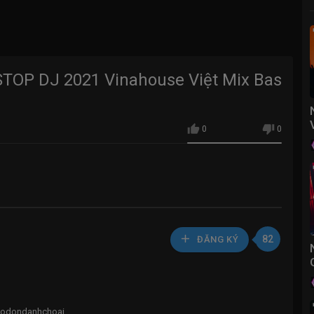
TOP DJ 2021 Vinahouse Việt Mix Bas
0
0
82
ĐĂNG KÝ
#codondanhchoai