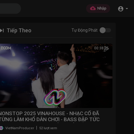
Nhập
Tiếp Theo
Tự Động Phát
00:38:25
NONSTOP 2025 VINAHOUSE - NHẠC CỔ ĐÃ
TỪNG LÀM KHỔ DÂN CHƠI - BASS ĐẬP TỨC
NGỰC - NONSTOP BAY ĐÁM CƯỚI
|
VietNamProducer
52 lượt xem