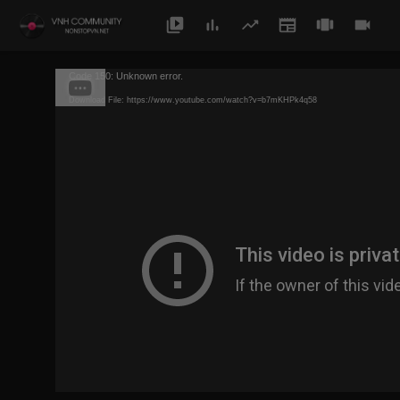
Code 150: Unknown error.
Download File: https://www.youtube.com/watch?v=b7mKHPk4q58