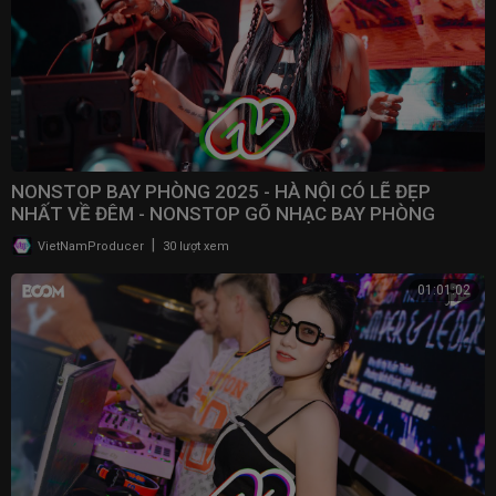
NONSTOP BAY PHÒNG 2025 - HÀ NỘI CÓ LẼ ĐẸP
NHẤT VỀ ĐÊM - NONSTOP GÕ NHẠC BAY PHÒNG
BASS CỰC MẠNH 2025
|
VietNamProducer
30 lượt xem
01:01:02