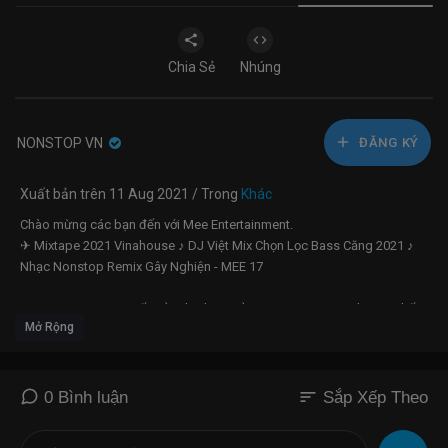
Chia Sẻ
Nhúng
NONSTOP VN
ĐĂNG KÝ
Xuất bản trên 11 Aug 2021 / Trong
Khác
Chào mừng các bạn đến với Mee Entertainment.
✈ Mixtape 2021 Vinahouse ♪ DJ Việt Mix Chọn Lọc Bass Căng 2021 ♪
Nhạc Nonstop Remix Gây Nghiện - MEE 17
DJ NONSTOP 2021 Bất Hủ | Lk Nhạc Trẻ DJ Remix Cực Mạnh Hay Nhất
Mở Rộng
2021 ♪ VINAHOUSE NONSTOP DJ Hót 2021
#vinahause #hoyeuaimatroi #mixtape #mee
--------------/----------------------------------
► Đăng Kí Theo Dõi Youtube Mee Entertainment tại:
sort
0 Bình luận
Sắp Xếp Theo
https://bit.ly/MeeEntertainment
► Theo dõi fanpage Facebook tại: