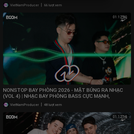
2025
|
VietNamProducer
66 lượt xem
01:12:00
NONSTOP BAY PHÒNG 2026 - MẶT BÚNG RA NHẠC
(VOL 4) | NHẠC BAY PHÒNG BASS CỰC MẠNH,
NONSTOP 2025
|
VietNamProducer
48 lượt xem
01:12:18