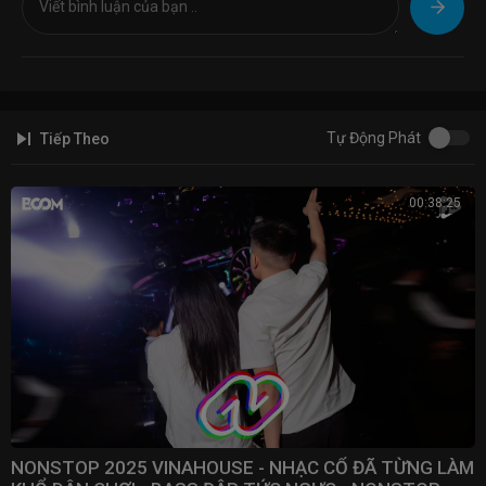
https://www.facebook.com/MeeMusic.page
► Theo dõi kênh Tiktok tại:
https://www.tiktok.com/@meemedia
© Mee Entertainment
© MeeMedia.Net
-----------------------------------------------------------------------/-----------------------------
Tự Động Phát
Tiếp Theo
-
TAG Mee Entertainment: Mee Entertainment,mixtepe hay
2021,vinahause 2021,nhạc nonstop 2021, nhạc remix gây nghiện
00:38:25
2021,nhac dj remix,nhac nonstop 2021 cuc manh,nhac remix,nhac dj
remix 2021 mới nhat hien nay,dj nonstop 2021,viet mix 2021,dj hay nhất
2021
NONSTOP 2025 VINAHOUSE - NHẠC CỔ ĐÃ TỪNG LÀM