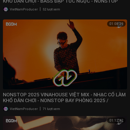
KHỔ DÂN CHƠI - BASS ĐẬP TỨC NGỰC - NONSTOP
BAY ĐÁM CƯỚI
|
VietNamProducer
52 lượt xem
01:08:29
NONSTOP 2025 VINAHOUSE VIỆT MIX - NHẠC CỔ LÀM
KHỔ DÂN CHƠI - NONSTOP BAY PHÒNG 2025 /
@NONSTOPVNDJ
|
VietNamProducer
71 lượt xem
01:12:42