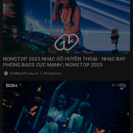
NONSTOP 2025 NHẠC GÕ HUYỀN THOẠI - NHẠC BAY
PHÒNG BASS CỰC MẠNH | NONSTOP 2025
VINAHOUSE BAY PHÒNG
|
VietNamProducer
43 lượt xem
01:28:53