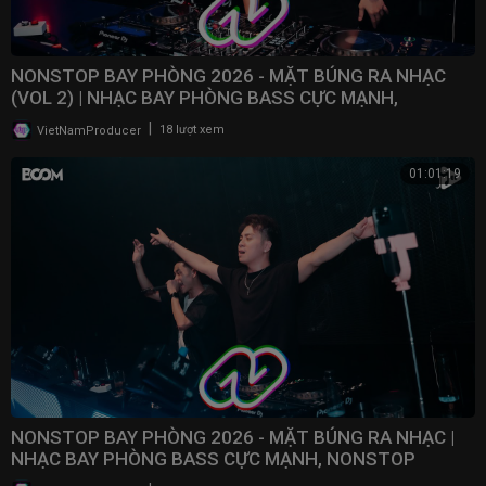
NONSTOP BAY PHÒNG 2026 - MẶT BÚNG RA NHẠC
(VOL 2) | NHẠC BAY PHÒNG BASS CỰC MẠNH,
NONSTOP 2025
|
VietNamProducer
18 lượt xem
01:01:19
NONSTOP BAY PHÒNG 2026 - MẶT BÚNG RA NHẠC |
NHẠC BAY PHÒNG BASS CỰC MẠNH, NONSTOP
VINAHOUSE 2025