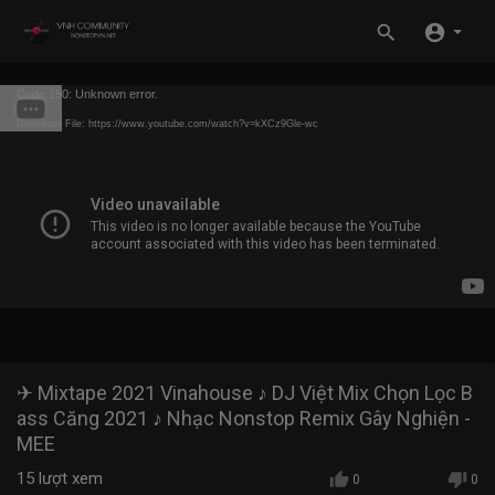
Code 150: Unknown error.
Download File: https://www.youtube.com/watch?v=kXCz9Gle-wc
✈ Mixtape 2021 Vinahouse ♪ DJ Việt Mix Chọn Lọc B
ass Căng 2021 ♪ Nhạc Nonstop Remix Gây Nghiện -
MEE
15
lượt xem
0
0