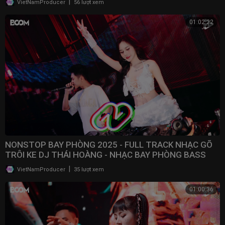
|
VietNamProducer
56 lượt xem
01:02:22
NONSTOP BAY PHÒNG 2025 - FULL TRACK NHẠC GÕ
TRÔI KE DJ THÁI HOÀNG - NHẠC BAY PHÒNG BASS
CWCH MẠNH
|
VietNamProducer
35 lượt xem
01:00:36