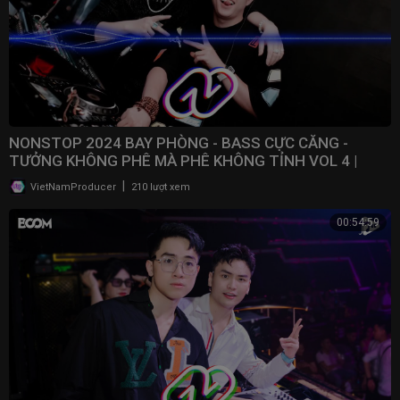
NONSTOP 2024 BAY PHÒNG - BASS CỰC CĂNG -
TƯỞNG KHÔNG PHÊ MÀ PHÊ KHÔNG TỈNH VOL 4 |
NONSTOP VN
|
VietNamProducer
210 lượt xem
00:54:59