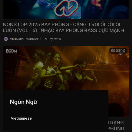
NONSTOP 2025 BAY PHÒNG - CĂNG TRÔI ỐI DỒI ÔI
LUÔN (VOL 16) | NHẠC BAY PHÒNG BASS CỰC MẠNH ​
|
VietNamProducer
59 lượt xem
00:58:10
Ngôn Ngữ
Vietnamese
NONSTOP 2025 VINAHOUSE VIỆT MIX - TÂM TRẠNG
NHẤT BẢNG XẾP HẠNG (VOL 15) | NHẠC BAY PHÒNG