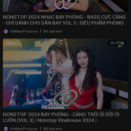
NONSTOP 2024 NHẠC BAY PHÒNG - BASS CỰC CĂNG
- CHỈ DÀNH CHO DÂN BAY VOL 3 | SIÊU PHẨM PHÒNG
BAY 2024
|
VietNamProducer
561 lượt xem
00:47:48
NONSTOP 2024 BAY PHÒNG - CĂNG TRÔI ỐI DỒI ÔI
LUÔN (VOL 3) | Nonstop Vinahouse 2024 | ​
⁠@NONSTOPVNDJ
|
VietNamProducer
205 lượt xem