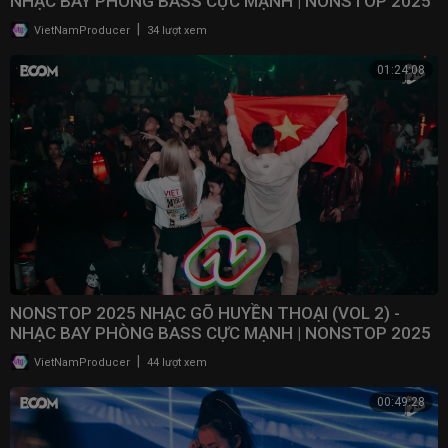
NHẠC BAY PHÒNG BASS CỰC MẠNH | NONSTOP 2025
VINAHOUSE
|
VietNamProducer
34 lượt xem
01:24:08
NONSTOP 2025 NHẠC GÕ HUYỀN THOẠI (VOL 2) -
NHẠC BAY PHÒNG BASS CỰC MẠNH | NONSTOP 2025
VINAHOUSE
|
VietNamProducer
44 lượt xem
00:49:28