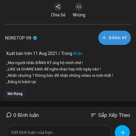
Chia Sẻ
Nhúng
NONSTOP VN
ĐĂNG KÝ
Xuất bản trên 11 Aug 2021 / Trong
Khác
_Mọi người nhấn ĐĂNG KÝ ủng hộ mình nhé !
_LIKE và SHARE kênh để nghe nhạc hay mỗi ngày nào !
_Nhấn chuông ? thông báo để nhận những video ra mới nhất !
_Đăng kí kênh tại:
https://www.youtube.com/channe....l/UCcAkp3Fx4CAVq1WMs
Mở Rộng
_Mọi thắc mắc xin liên hệ tới :
[email protected]
© Copyright by Hii! Music
☞ Do not Reup
sort
0 Bình luận
Sắp Xếp Theo
Tag: nhac tre remix 2021,viet mix 2021,nonstop vinahouse 2021,nhạc
trẻ remix 2021 hay nhất hiện nay,dj nonstop 2021,nhac nonstop 2021
cuc manh,nhạc trẻ 2021,nhạc edm 2021,nhac san cuc manh 2021 moi