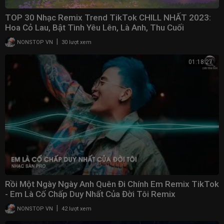
TOP 30 Nhạc Remix Trend TikTok CHILL NHẤT 2023:
Hoa Cỏ Lau, Bật Tình Yêu Lên, Là Anh, Thu Cuối
|
NONSTOP VN
30 lượt xem
01:18:27
Rồi Một Ngày Ngày Anh Quên Đi Chính Em Remix TikTok
- Em Là Cố Chấp Duy Nhất Của Đời Tôi Remix
|
NONSTOP VN
42 lượt xem