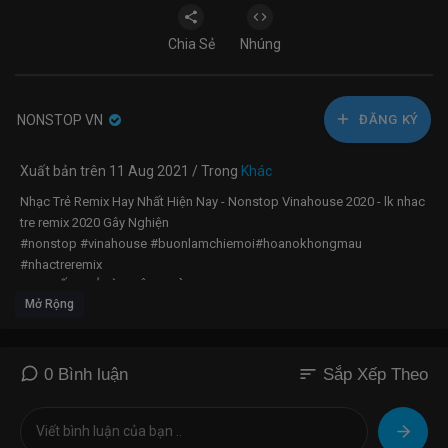
Chia Sẻ
Nhúng
NONSTOP VN
ĐĂNG KÝ
Xuất bản trên 11 Aug 2021 / Trong
Khác
Nhạc Trẻ Remix Hay Nhất Hiện Nay - Nonstop Vinahouse 2020 - lk nhac
tre remix 2020 Gây Nghiện
#nonstop #vinahouse #buonlamchiemoi#hoanokhongmau
#nhactreremix
LINK GỐC CHỈ LÀ KHÔNG CÙNG NHAU :
Mở Rộng
https://www.youtube.com/watch?v=UqKVL56IJB8
lINK GỐC SUỐT ĐỜI KHÔNG XỨNG :
https://www.youtube.com/watch?
v=jc1hmvbkO6Q
LINK GỐC NHỚ NGƯỜI HAY NHỚ :
https://www.youtube.com/watch?
sort
0 Bình luận
Sắp Xếp Theo
v=QDJgzJVVE2Y
LINK GỐC CHƯA TỪNG YÊU AI ĐẾN VẬY :
https://www.youtube.com/watch?v=w0MmJPhk048