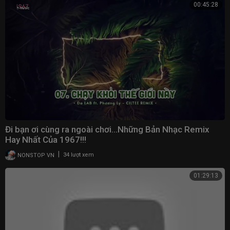
00:45:28
Đi bạn ơi cùng ra ngoài chơi…Những Bản Nhạc Remix
Hay Nhất Của 1967!!!
|
NONSTOP VN
34 lượt xem
01:29:13