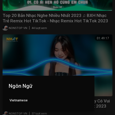
Top 20 Bản Nhạc Nghe Nhiều Nhất 2023 ♫ BXH Nhạc
Trẻ Remix Hot TikTok - Nhạc Remix Hot TikTok 2023
|
NONSTOP VN
44 lượt xem
01:49:17
Ngôn Ngữ
Vietnamese
Danh Vọng Remix - Giờ Người Phương Xa Nơi Ấy Có Vui
Không Người Remix - Nhạc Trẻ Remix Hay Nhất 2023
|
NONSTOP VN
37 lượt xem