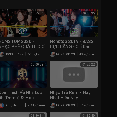
00:55:56
00:48:36
NONSTOP 2020 -
Nonstop 2019 - BASS
NHẠC PHÊ QUÁ TILO ƠI
CỰC CĂNG - Chỉ Dành
- NONSTOP VN
Cho Dân Chơiiiiii -
|
|
NONSTOP VN
56 lượt xem
NONSTOP VN
49 lượt xem
NONSTOP VN
00:00:58
01:26:22
Con Thích Về Nhà Lúc
Nhạc Trẻ Remix Hay
5h (Demo) Đi Học
Nhất Hiện Nay -
Thêm Remix - DJ
Nonstop Vinahouse
|
|
Dungphonnd
916 lượt xem
NONSTOP VN
17 lượt xem
Tom2k Remix | Nhạc
2021 - lk nhac tre remix
Tik Tok Hot Trend
2021 Gây Nghiện
01:30:14
01:12:49