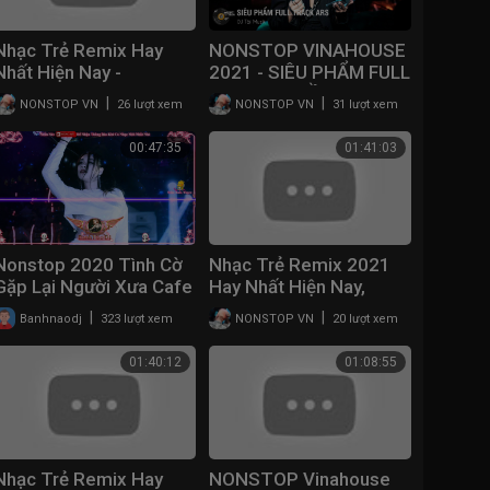
Nhạc Trẻ Remix Hay
NONSTOP VINAHOUSE
Nhất Hiện Nay -
2021 - SIÊU PHẨM FULL
Nonstop Vinahouse
TRACK HUYỀN THOẠI
|
|
NONSTOP VN
26 lượt xem
NONSTOP VN
31 lượt xem
2021 - lk nhac tre remix
ARS - DJ TÀI MUZIK -
2021 Gây Nghiện
NONSTOP PIMP REMIX
00:47:35
01:41:03
Nonstop 2020 Tình Cờ
Nhạc Trẻ Remix 2021
Gặp Lại Người Xưa Cafe
Hay Nhất Hiện Nay,
Quán Cũ Cùng Vui Với Ai
NONSTOP 2021 Bass
|
|
Banhnaodj
323 lượt xem
NONSTOP VN
20 lượt xem
Remix - Vinahouse
Cực Mạnh,Việt Mix Dj
2020 Bay Phòng
Nonstop 2021
01:40:12
01:08:55
Vinahouse
Nhạc Trẻ Remix Hay
NONSTOP Vinahouse