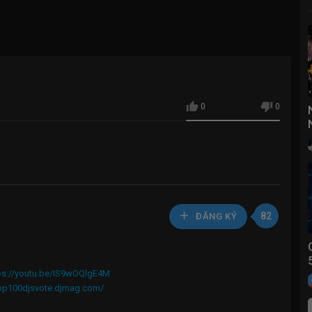
)
0
0
82
ĐĂNG KÝ
ps://youtu.be/IS9wOQlgE4M
top100djsvote.djmag.com/