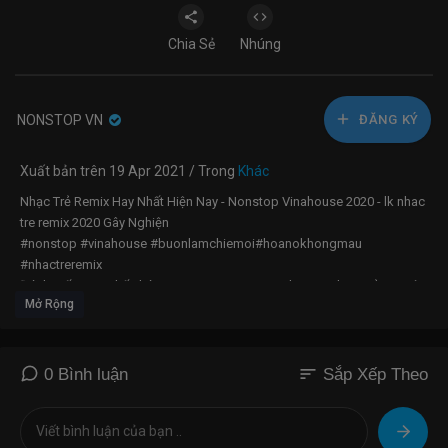
Chia Sẻ
Nhúng
NONSTOP VN
ĐĂNG KÝ
Xuất bản trên 19 Apr 2021 / Trong
Khác
Nhạc Trẻ Remix Hay Nhất Hiện Nay - Nonstop Vinahouse 2020 - lk nhac
tre remix 2020 Gây Nghiện
#nonstop #vinahouse #buonlamchiemoi#hoanokhongmau
#nhactreremix
Đánh Mất Em x Thế Thái Remix | NONSTOP Vinahouse Nhạc Trẻ DJ Việt
Mở Rộng
Mix Remix 2021 Mới Nhất Hiện Nay
Nhạc Trẻ Remix 2020 Hay Nhất Hiện Nay, NONSTOP 2020 Bass Cực
Mạnh Việt Mix Nonstop 2020 Vinahouse
Nhạc Trẻ Remix, Việt Mix NONSTOP 2020 Vinahouse, LK Nhạc Trẻ
sort
0 Bình luận
Sắp Xếp Theo
Remix Gây Nghiện Hay Nhất Hiện Nay 2020
➨MV Gốc Tình Yêu Khủng Long :
https://www.youtube.com/watch?
v=4Of38ZUnV7Q