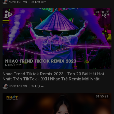
|
NONSTOP VN
28 lượt xem
nhac tre vinahouse, nonstop 2020 bass cuc cang, nhac tre remix 2020
moi nhat, nhac tre remix hay nhat 2020, nonstop 2020 bass cực căng,
01:18:08
nonstop vinahouse việt mix, bd remix, nhạc tre remix 20192020 hay
nhat hien nay, remix 2020 hay nhat, remix 2020 hay nhất hiện nay, remix
2020 hay nhat hien nay, cuoc song xa nha remix, vinahouse cố giang
tình, nhac tre remix 2020 hay, cuộc sống xa nhà remix, nhac tre remix
2020 hay moi nhat hien nay, nhạc trẻ nonstop vinahouse, neu co mot
ngay remix, nhạc trẻ hay 2020,
Nhạc Trend Tiktok Remix 2023 - Top 20 Bài Hát Hot
Nhất Trên TikTok - BXH Nhạc Trẻ Remix Mới Nhất
|
NONSTOP VN
34 lượt xem
01:55:28