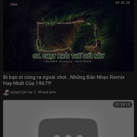
00:45:28
Đi bạn ơi cùng ra ngoài chơi…Những Bản Nhạc Remix
Hay Nhất Của 1967!!!
|
NONSTOP VN
34 lượt xem
01:29:13