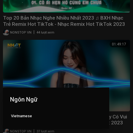
Top 20 Bản Nhạc Nghe Nhiều Nhất 2023 ♫ BXH Nhạc
Trẻ Remix Hot TikTok - Nhạc Remix Hot TikTok 2023
|
NONSTOP VN
44 lượt xem
01:49:17
Ngôn Ngữ
Vietnamese
Danh Vọng Remix - Giờ Người Phương Xa Nơi Ấy Có Vui
Không Người Remix - Nhạc Trẻ Remix Hay Nhất 2023
|
NONSTOP VN
37 lượt xem