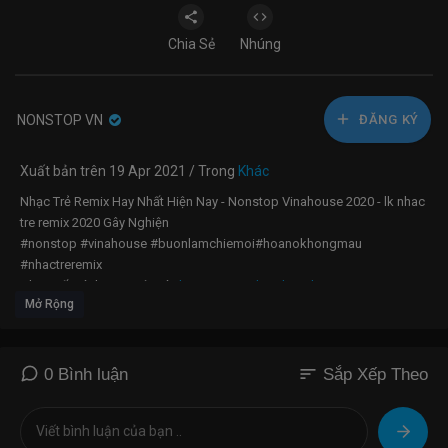
Chia Sẻ
Nhúng
NONSTOP VN
ĐĂNG KÝ
Xuất bản trên 19 Apr 2021 / Trong
Khác
Nhạc Trẻ Remix Hay Nhất Hiện Nay - Nonstop Vinahouse 2020 - lk nhac
tre remix 2020 Gây Nghiện
#nonstop #vinahouse #buonlamchiemoi#hoanokhongmau
#nhactreremix
Nhạc gốc Tình Bạn Diệu Kì :
https://youtu.be/_lUwPb6w0pw​​
Mở Rộng
NCT:
https://www.nhaccuatui.com/bai....-hat/tinh-ban-dieu-k
Nhạc gốc Hóa Tương Tư :
https://youtu.be/52f5Q50NZdQ
Đánh Mất Em x Thế Thái Remix | NONSTOP Vinahouse Nhạc Trẻ DJ Việt
Mix Remix 2021 Mới Nhất Hiện Nay
sort
0 Bình luận
Sắp Xếp Theo
Nhạc Trẻ Remix 2020 Hay Nhất Hiện Nay, NONSTOP 2020 Bass Cực
Mạnh Việt Mix Nonstop 2020 Vinahouse
Nhạc Trẻ Remix, Việt Mix NONSTOP 2020 Vinahouse, LK Nhạc Trẻ