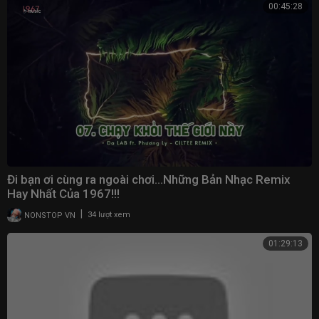
00:45:28
Đi bạn ơi cùng ra ngoài chơi…Những Bản Nhạc Remix
Hay Nhất Của 1967!!!
|
NONSTOP VN
34 lượt xem
01:29:13