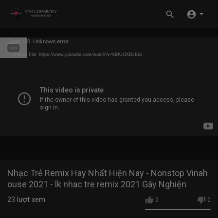
Code 150: Unknown error.
Download File: https://www.youtube.com/watch?v=ldUUOXDcBks
Nhạc Trẻ Remix Hay Nhất Hiện Nay - Nonstop Vinah
ouse 2021 - lk nhac tre remix 2021 Gây Nghiện
23
lượt xem
0
0