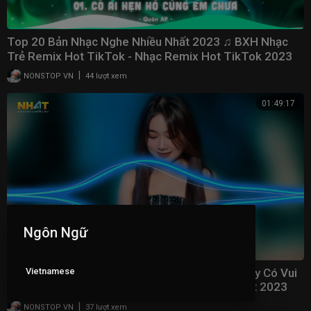
Top 20 Bản Nhạc Nghe Nhiều Nhất 2023 ♫ BXH Nhạc
Trẻ Remix Hot TikTok - Nhạc Remix Hot TikTok 2023
|
NONSTOP VN
44 lượt xem
01:49:17
Ngôn Ngữ
Vietnamese
Danh Vọng Remix - Giờ Người Phương Xa Nơi Ấy Có Vui
Không Người Remix - Nhạc Trẻ Remix Hay Nhất 2023
|
NONSTOP VN
37 lượt xem