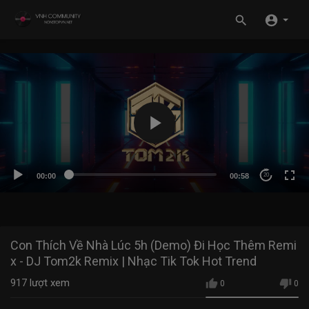
00:00
00:58
20
Con Thích Về Nhà Lúc 5h (Demo) Đi Học Thêm Remi
x - DJ Tom2k Remix | Nhạc Tik Tok Hot Trend
917
lượt xem
0
0