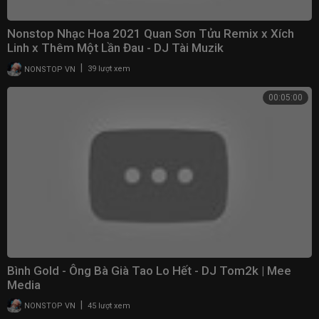
Nonstop Nhạc Hoa 2021 Quan Sơn Tửu Remix x Xích
Linh x Thêm Một Lần Đau - DJ Tài Muzik
|
NONSTOP VN
39 lượt xem
00:05:00
Bình Gold - Ông Bà Già Tao Lo Hết - DJ Tom2k | Mee
Media
|
NONSTOP VN
45 lượt xem