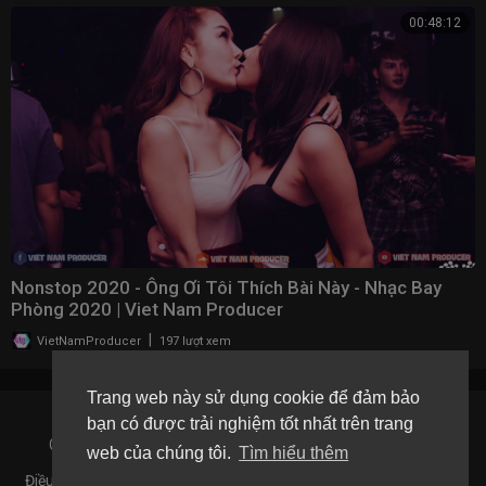
00:48:12
Nonstop 2020 - Ông Ơi Tôi Thích Bài Này - Nhạc Bay
Phòng 2020 | Viet Nam Producer
|
VietNamProducer
197 lượt xem
Trang web này sử dụng cookie để đảm bảo
bạn có được trải nghiệm tốt nhất trên trang
Copyright © 2026 Mee Media CO,. LTD. All rights reserved.
web của chúng tôi.
Tìm hiểu thêm
Điều khoản sử dụng
Chính sách bảo mật
Giới Thiệu
Liên hệ