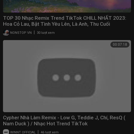
TOP 30 Nhạc Remix Trend TikTok CHILL NHẤT 2023:
Hoa Cỏ Lau, Bật Tình Yêu Lên, Là Anh, Thu Cuối
|
NONSTOP VN
30 lượt xem
00:07:18
Cypher Nhà Làm Remix - Low G, Teddie J, Chí, ResQ (
Nam Duck ) / Nhạc Hot Trend TikTok
|
WINNT OFFICIAL
46 lượt xem