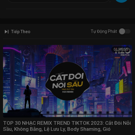
➡️ Facebook:
https://www.facebook.com/danglongg21
➡️ Instagram:
https://www.instagram.com/dangg.longg...
➡️ Soundclound:
https://soundcloud.com/danglongg
Contact:
danglongg21@gmail.com
------------------------------------------------------
Tự Động Phát
Tiếp Theo
#Tom2KRemix
01:46:55
TOP 30 NHẠC REMIX TREND TIKTOK 2023: Cắt Đôi Nỗi
Sầu, Không Bằng, Lệ Lưu Ly, Body Shaming, Gió