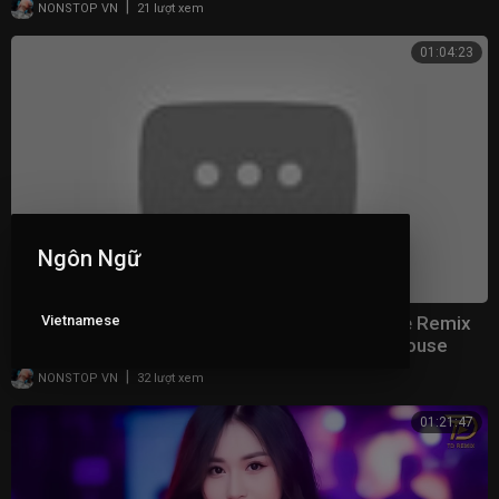
|
NONSTOP VN
21 lượt xem
01:04:23
Ngôn Ngữ
Vietnamese
Nhạc Remix Hot Trend TikTok 2023 - Nhạc Trẻ Remix
2023 Hay Nhất Hiện Nay - Nonstop 2023 Vinahouse
|
NONSTOP VN
32 lượt xem
01:21:47