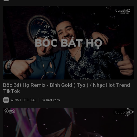
00:03:42
Bốc Bát Họ Remix - Bình Gold ( Tyo ) / Nhạc Hot Trend
TikTok
|
WINNT OFFICIAL
84 lượt xem
00:05:50