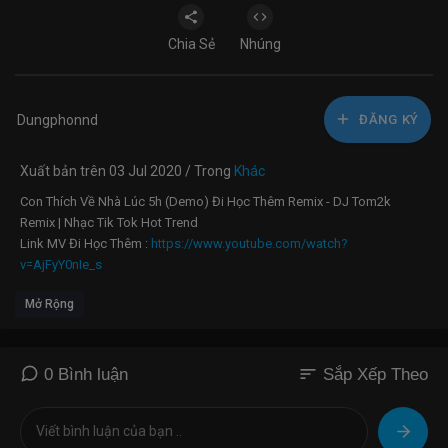
Chia Sẻ
Nhúng
Dungphonnd
ĐĂNG KÝ
Xuất bản trên 03 Jul 2020 / Trong
Khác
Con Thích Về Nhà Lúc 5h (Demo) Đi Học Thêm Remix - DJ Tom2k
Remix | Nhạc Tik Tok Hot Trend
Link MV Đi Học Thêm :
https://www.youtube.com/watch?
v=AjFyY0nIe_s
Mở Rộng
Chân thành cảm ơn anh Nguyễn Tùng (Gizmo) đã cho phép team
@Kênh Nhạc Sàn remix ca khúc tuyệt vời này!
------------------------------------------------------
sort
0 Bình luận
Sắp Xếp Theo
Nhấn chuông ? thông báo để nhận những video ra mới nhất nhé !
------------------------------------------------------
▶ Follow: Tom2K Official