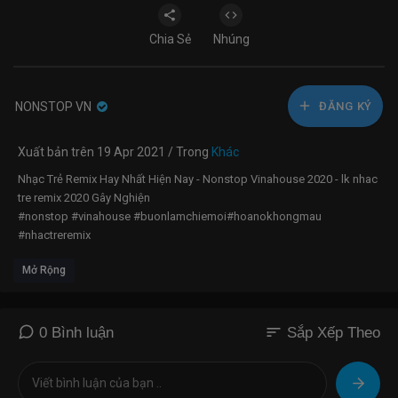
Chia Sẻ
Nhúng
NONSTOP VN
ĐĂNG KÝ
Xuất bản trên 19 Apr 2021 / Trong
Khác
Nhạc Trẻ Remix Hay Nhất Hiện Nay - Nonstop Vinahouse 2020 - lk nhac
tre remix 2020 Gây Nghiện
#nonstop #vinahouse #buonlamchiemoi#hoanokhongmau
#nhactreremix
Mở Rộng
Nhạc gốc Tình Bạn Diệu Kì :
https://youtu.be/_lUwPb6w0pw​​
NCT:
https://www.nhaccuatui.com/bai....-hat/tinh-ban-dieu-k
Nhạc gốc Hóa Tương Tư :
https://youtu.be/52f5Q50NZdQ
sort
0 Bình luận
Sắp Xếp Theo
Đánh Mất Em x Thế Thái Remix | NONSTOP Vinahouse Nhạc Trẻ DJ Việt
Mix Remix 2021 Mới Nhất Hiện Nay
Nhạc Trẻ Remix 2020 Hay Nhất Hiện Nay, NONSTOP 2020 Bass Cực