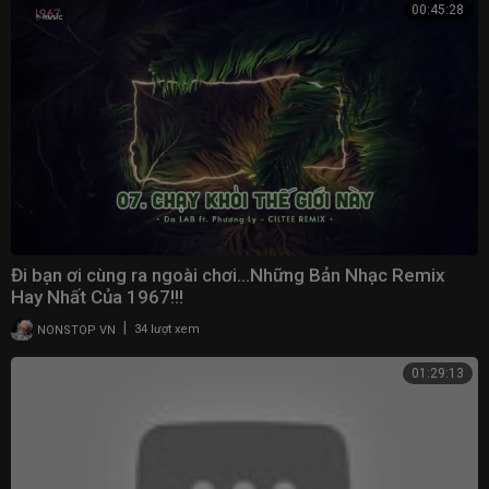
00:45:28
Đi bạn ơi cùng ra ngoài chơi…Những Bản Nhạc Remix
Hay Nhất Của 1967!!!
|
NONSTOP VN
34 lượt xem
01:29:13