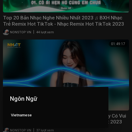
Top 20 Bản Nhạc Nghe Nhiều Nhất 2023 ♫ BXH Nhạc
Trẻ Remix Hot TikTok - Nhạc Remix Hot TikTok 2023
|
NONSTOP VN
44 lượt xem
01:49:17
Ngôn Ngữ
Vietnamese
Danh Vọng Remix - Giờ Người Phương Xa Nơi Ấy Có Vui
Không Người Remix - Nhạc Trẻ Remix Hay Nhất 2023
|
NONSTOP VN
37 lượt xem