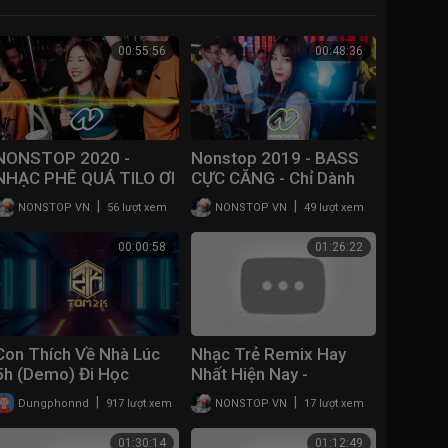
00:55:56
00:48:36
NONSTOP 2020 -
Nonstop 2019 - BASS
NHẠC PHÊ QUÁ TILO ƠI
CỰC CĂNG - Chỉ Dành
- NONSTOP VN
Cho Dân Chơiiiiii -
|
|
NONSTOP VN
56 lượt xem
NONSTOP VN
49 lượt xem
NONSTOP VN
00:00:58
01:26:22
Con Thích Về Nhà Lúc
Nhạc Trẻ Remix Hay
5h (Demo) Đi Học
Nhất Hiện Nay -
Thêm Remix - DJ
Nonstop Vinahouse
|
|
Dungphonnd
917 lượt xem
NONSTOP VN
17 lượt xem
Tom2k Remix | Nhạc
2021 - lk nhac tre remix
Tik Tok Hot Trend
2021 Gây Nghiện
01:30:14
01:12:49