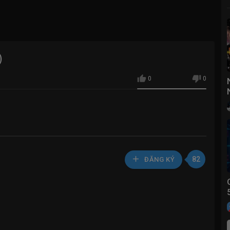
)
0
0
82
ĐĂNG KÝ