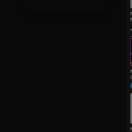
utuber #instagram #music #love #follow #like #tiktok #spotify
gaming #instagood #twitch #subscribe #facebook #hiphop #gamer
#vlog #game #producer #podcast #live #repost #o #applemusic #trap
s #deezer #newmusic #youtuber #soundcloud #tidal
tubers #youtubevideo #rap #sub #tiktok #musicvideo #instamusic
a