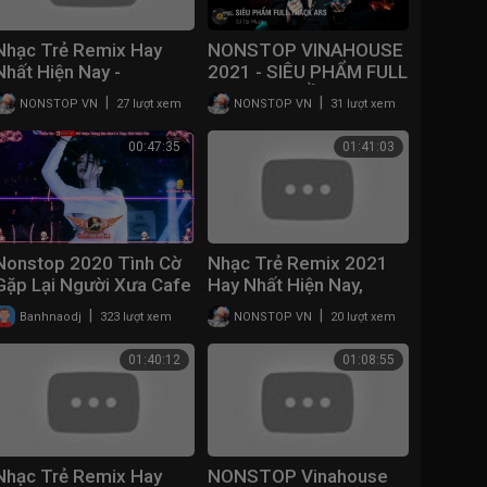
Nhạc Trẻ Remix Hay
NONSTOP VINAHOUSE
Nhất Hiện Nay -
2021 - SIÊU PHẨM FULL
Nonstop Vinahouse
TRACK HUYỀN THOẠI
|
|
NONSTOP VN
27 lượt xem
NONSTOP VN
31 lượt xem
2021 - lk nhac tre remix
ARS - DJ TÀI MUZIK -
2021 Gây Nghiện
NONSTOP PIMP REMIX
00:47:35
01:41:03
Nonstop 2020 Tình Cờ
Nhạc Trẻ Remix 2021
Gặp Lại Người Xưa Cafe
Hay Nhất Hiện Nay,
Quán Cũ Cùng Vui Với Ai
NONSTOP 2021 Bass
|
|
Banhnaodj
323 lượt xem
NONSTOP VN
20 lượt xem
Remix - Vinahouse
Cực Mạnh,Việt Mix Dj
2020 Bay Phòng
Nonstop 2021
01:40:12
01:08:55
Vinahouse
Nhạc Trẻ Remix Hay
NONSTOP Vinahouse