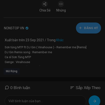
Chia Sẻ
Nhúng
NONSTOP VN
ĐĂNG KÝ
Xuất bản trên 23 Sep 2021 / Trong
Khác
Sơn tùng MTP ft DJ Gin ( Vinahouse ) - Remember me [Remix]
DJ Gin Remix song : Remember me
Ca sĩ Sơn Tùng MTP
Genge : Vinahouse
#Sontungmtp#djgin#vinahouse
Mở Rộng
sort
0 Bình luận
Sắp Xếp Theo