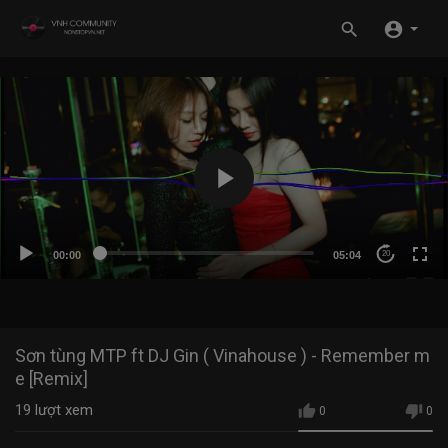
00:00
05:04
20
Sơn tùng MTP ft DJ Gin ( Vinahouse ) - Remember m
e [Remix]
19
lượt xem
0
0