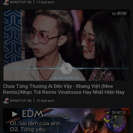
|
NONSTOP VN
17 lượt xem
00:05:26
Chưa Từng Thương Ai Đến Vậy - Khang Việt (Mee
Remix)|Nhạc Trẻ Remix Vinahouse Hay Nhất Hiện Nay
2021
|
NONSTOP VN
27 lượt xem
00:47:31