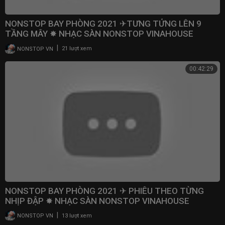
NONSTOP BAY PHÒNG 2021 ✈TƯNG TỬNG LÊN 9
TẦNG MÂY ✸ NHẠC SÀN NONSTOP VINAHOUSE
SANBAYVIET.COM
|
NONSTOP VN
21 lượt xem
00:42:29
NONSTOP BAY PHÒNG 2021 ✈ PHIÊU THEO TỪNG
NHỊP ĐẬP ✸ NHẠC SÀN NONSTOP VINAHOUSE
SANBAYVIET.COM
|
NONSTOP VN
13 lượt xem