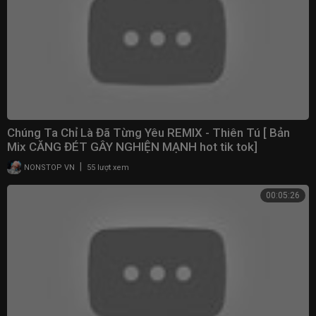
Chúng Ta Chỉ Là Đã Từng Yêu REMIX - Thiên Tú [ Bản
Mix CĂNG ĐÉT GÂY NGHIỆN MẠNH hot tik tok]
|
NONSTOP VN
55 lượt xem
00:05:26