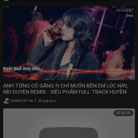
00:53:03
ANH TỪNG CỐ GẮNG ft CHỈ MUỐN BÊN EM LÚC NÀY,
NÍU DUYÊN REMIX - SIÊU PHẨM FULL TRACK HUYỀN
THOẠI 2021
|
NONSTOP VN
20 lượt xem
00:42:05