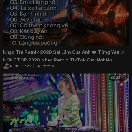
Nhạc Trẻ Remix 2020 Sai Lầm Của Anh ❤️ Từng Yêu ♫
NONSTOP 2020 Nhạc Remix TikTok Gây Nghiện
|
NONSTOP VN
26 lượt xem
00:33:11