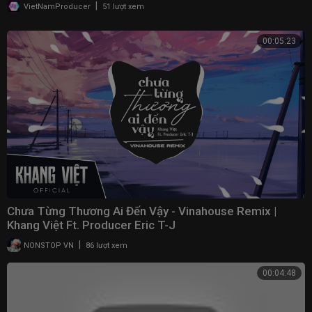
BAY ĐÁM CƯỚI
|
VietNamProducer
51 lượt xem
00:05:23
Chưa Từng Thương Ai Đến Vậy - Vinahouse Remix |
Khang Việt Ft. Producer Eric T-J
|
NONSTOP VN
86 lượt xem
00:04:48