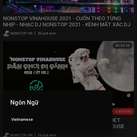
NONSTOP VINAHOUSE 2021 - CUỐN THEO TỪNG
NHỊP - NHẠC DJ NONSTOP 2021 - KÊNH MẤT XÁC DJ
|
NONSTOP VN
35 lượt xem
00:59:06
Ngôn Ngữ
Vietnamese
NONSTOP 2021 - DÂN CHƠI ĐI CẢNH - NGÁO ĐÉT
VOL.1 - NHẠC HAY BAY TUNG LÓC - OK!VINAHOUSE
|
NONSTOP VN
24 lượt xem