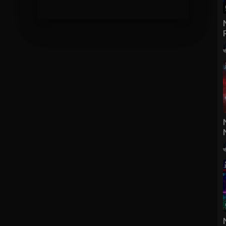
c dj cực mạnh, nhạc dj hay nhất thế giới, nhac dj nonstop 2021, nhac dj
at 2021, viet mix, viet mix 2021, việt mix, việt mix 2021, nonstop viet
ix 2021, nhạc trẻ remix 2021, lk nhac tre remix, lk nhạc trẻ remix, nhac
an cuc manh 2021 moi nhat remix, nhạc sàn, nhạc sàn 2021, nhạc sàn