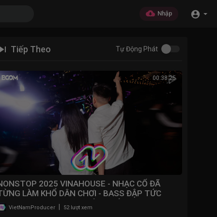
Nhập
Tiếp Theo
Tự Động Phát
00:38:25
NONSTOP 2025 VINAHOUSE - NHẠC CỔ ĐÃ
TỪNG LÀM KHỔ DÂN CHƠI - BASS ĐẬP TỨC
NGỰC - NONSTOP BAY ĐÁM CƯỚI
|
VietNamProducer
52 lượt xem