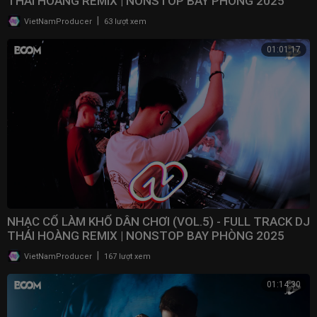
THÁI HOÀNG REMIX | NONSTOP BAY PHÒNG 2025
|
VietNamProducer
63 lượt xem
01:01:17
NHẠC CỔ LÀM KHỔ DÂN CHƠI (VOL.5) - FULL TRACK DJ
THÁI HOÀNG REMIX | NONSTOP BAY PHÒNG 2025
|
VietNamProducer
167 lượt xem
01:14:30