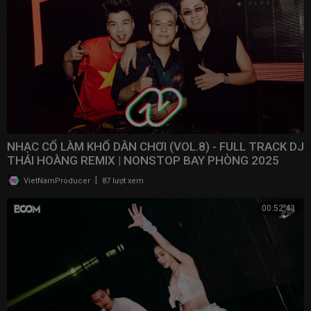
NHẠC CỔ LÀM KHỔ DÂN CHƠI (VOL.8) - FULL TRACK DJ
THÁI HOÀNG REMIX | NONSTOP BAY PHÒNG 2025
|
VietNamProducer
87 lượt xem
00:52:43