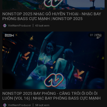
NONSTOP 2025 NHẠC GÕ HUYỀN THOẠI - NHẠC BAY
PHÒNG BASS CỰC MẠNH | NONSTOP 2025
VINAHOUSE BAY PHÒNG
|
VietNamProducer
43 lượt xem
01:28:53
NONSTOP 2025 BAY PHÒNG - CĂNG TRÔI ỐI DỒI ÔI
LUÔN (VOL 16) | NHẠC BAY PHÒNG BASS CỰC MẠNH ​
|
VietNamProducer
58 lượt xem