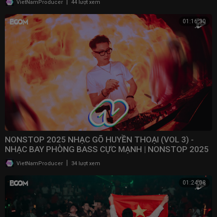
|
VietNamProducer
44 lượt xem
01:16:30
NONSTOP 2025 NHẠC GÕ HUYỀN THOẠI (VOL 3) -
NHẠC BAY PHÒNG BASS CỰC MẠNH | NONSTOP 2025
VINAHOUSE
|
VietNamProducer
34 lượt xem
01:24:08