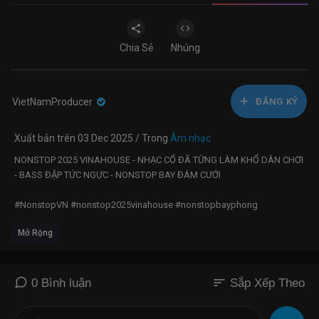
Chia Sẻ
Nhúng
VietNamProducer
ĐĂNG KÝ
Xuất bản trên 03 Dec 2025 / Trong
Âm nhạc
NONSTOP 2025 VINAHOUSE - NHẠC CỔ ĐÃ TỪNG LÀM KHỔ DÂN CHƠI
- BASS ĐẬP TỨC NGỰC - NONSTOP BAY ĐÁM CƯỚI
#NonstopVN #nonstop2025vinahouse #nonstopbayphong
Mở Rộng
► Tất cả các ca khúc chúng tôi sử dụng trong video đều được sự cho
phép từ phía Tác giả và Ca sĩ .
Edit: FL Studio 20, Adobe After Efects 2022, Adobe Photoshop CS6
sort
0 Bình luận
Sắp Xếp Theo
Render: Adobe Media Encoder 2022