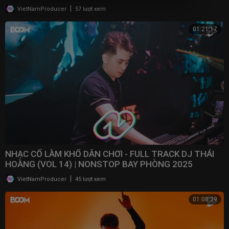
|
VietNamProducer
57 lượt xem
01:21:17
NHẠC CỔ LÀM KHỔ DÂN CHƠI - FULL TRACK DJ THÁI
HOÀNG (VOL 14) | NONSTOP BAY PHÒNG 2025
|
VietNamProducer
45 lượt xem
01:08:29