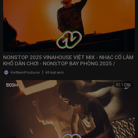
NONSTOP 2025 VINAHOUSE VIỆT MIX - NHẠC CỔ LÀM
KHỔ DÂN CHƠI - NONSTOP BAY PHÒNG 2025 /
@NONSTOPVNDJ
|
VietNamProducer
69 lượt xem
01:12:42