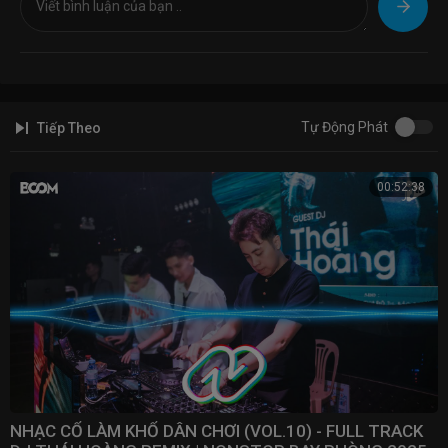
✘ Web :
https://nonstopvn.net/
✘ Home :
https://bom.to/UHcq4Y
✘ FB :
https://bom.to/zkKyEV
® Mọi vấn đề liên quan đến bản quyền tác quyền vui lòng liên hệ với
chúng tôi. "All issues related to copyright please contact us"
Tự Động Phát
Tiếp Theo
- ✉ E-mail:
nonstopvn@gmail.com
- ✉ E-mail:
contact@meemedia.net
00:52:38
© Copyright by: NONSTOP VN & Mee Media ☞ Do not Reup
NHẠC CỔ LÀM KHỔ DÂN CHƠI (VOL.10) - FULL TRACK