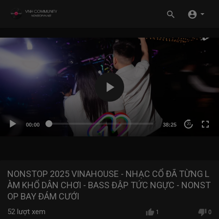
00:00
38:25
20
NONSTOP 2025 VINAHOUSE - NHẠC CỔ ĐÃ TỪNG L
ÀM KHỔ DÂN CHƠI - BASS ĐẬP TỨC NGỰC - NONST
OP BAY ĐÁM CƯỚI
52
lượt xem
1
0