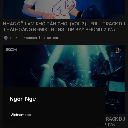
NHẠC CỔ LÀM KHỔ DÂN CHƠI (VOL.3) - FULL TRACK DJ
THÁI HOÀNG REMIX | NONSTOP BAY PHÒNG 2025
|
VietNamProducer
76 lượt xem
01:06:16
Ngôn Ngữ
Vietnamese
NHẠC CỔ LÀM KHỔ DÂN CHƠI (VOL.2) - FULL TRACK DJ
THÁI HOÀNG REMIX | NONSTOP BAY PHÒNG 2025