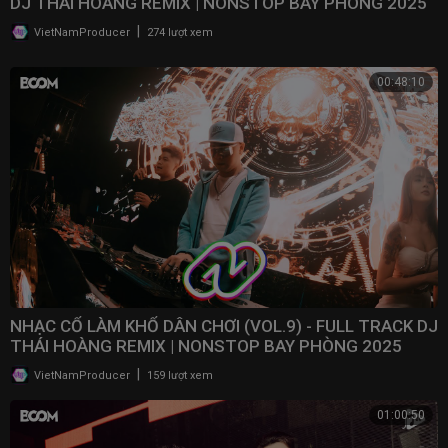
DJ THÁI HOÀNG REMIX | NONSTOP BAY PHÒNG 2025
|
VietNamProducer
274 lượt xem
00:48:10
NHẠC CỔ LÀM KHỔ DÂN CHƠI (VOL.9) - FULL TRACK DJ
THÁI HOÀNG REMIX | NONSTOP BAY PHÒNG 2025
|
VietNamProducer
159 lượt xem
01:00:50