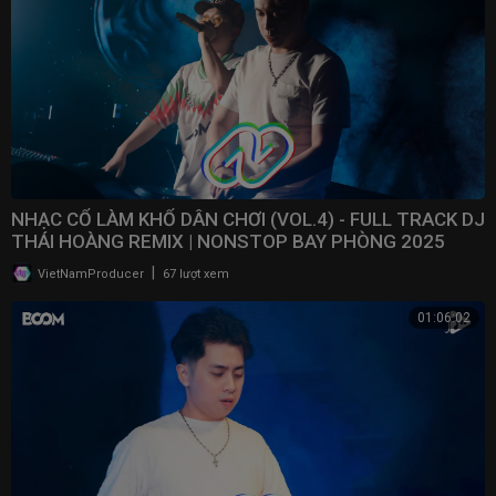
NHẠC CỔ LÀM KHỔ DÂN CHƠI (VOL.4) - FULL TRACK DJ
THÁI HOÀNG REMIX | NONSTOP BAY PHÒNG 2025
|
VietNamProducer
67 lượt xem
01:06:02