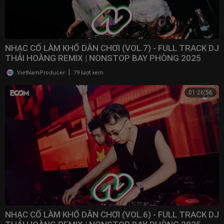
NHẠC CỔ LÀM KHỔ DÂN CHƠI (VOL.7) - FULL TRACK DJ
THÁI HOÀNG REMIX | NONSTOP BAY PHÒNG 2025
|
VietNamProducer
79 lượt xem
01:26:56
NHẠC CỔ LÀM KHỔ DÂN CHƠI (VOL.6) - FULL TRACK DJ