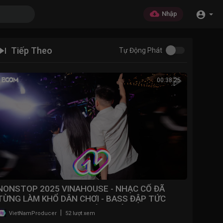
Nhập
Tiếp Theo
Tự Động Phát
00:38:25
NONSTOP 2025 VINAHOUSE - NHẠC CỔ ĐÃ
TỪNG LÀM KHỔ DÂN CHƠI - BASS ĐẬP TỨC
NGỰC - NONSTOP BAY ĐÁM CƯỚI
|
VietNamProducer
52 lượt xem