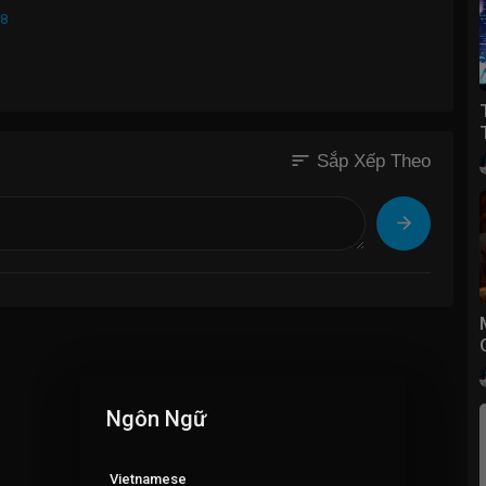
B8
sort
Sắp Xếp Theo
Ngôn Ngữ
Vietnamese