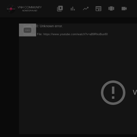
Code 150: Unknown error.
Download File: https://www.youtube.com/watch?v=aB9RkoBus60