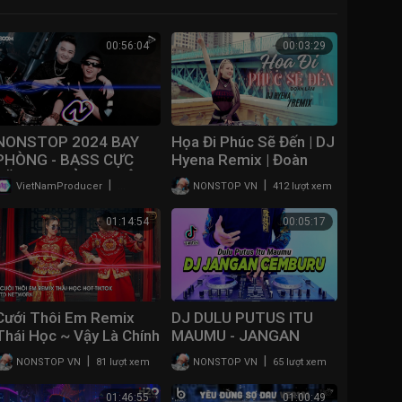
00:56:04
00:03:29
NONSTOP 2024 BAY
Họa Đi Phúc Sẽ Đến | DJ
PHÒNG - BASS CỰC
Hyena Remix | Đoàn
CĂNG - TƯỞNG KHÔNG
Lâm | Nhiều Lần Ngã
|
|
VietNamProducer
210 lượt xem
NONSTOP VN
412 lượt xem
PHÊ MÀ PHÊ KHÔNG
Gục Cũng Không, Không
TỈNH VOL 4 |
Khuất Phục ....
01:14:54
00:05:17
NONSTOP VN
Cưới Thôi Em Remix
DJ DULU PUTUS ITU
Thái Học ~ Vậy Là Chính
MAUMU - JANGAN
Thức Bây Giờ Em Làm
CEMBURU REMIX FULL
|
|
NONSTOP VN
81 lượt xem
NONSTOP VN
65 lượt xem
Vợ Anh Remix Hot
BASS VIRAL TIKTOK
Tiktok 2023
TERBARU 2023
01:46:55
01:00:49