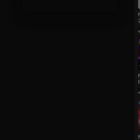
nfirmation
t?list=PL2ZbFswbAD-
IDEO, xin vui lòng liên hệ trực tiếp với chúng tôi.
, we will remove it !
top vinahouse, nonstop vinahouse 2021, nonstop 2021 vinahouse,
21, nhac dj tiktok, nhạc dj, nhạc dj 2021, nhạc dj vn, nhạc dj remix,
c dj cực mạnh, nhạc dj hay nhất thế giới, nhac dj nonstop 2021, nhac dj
at 2021, viet mix, viet mix 2021, việt mix, việt mix 2021, nonstop viet
ix 2021, nhạc trẻ remix 2021, lk nhac tre remix, lk nhạc trẻ remix, nhac
an cuc manh 2021 moi nhat remix, nhạc sàn, nhạc sàn 2021, nhạc sàn