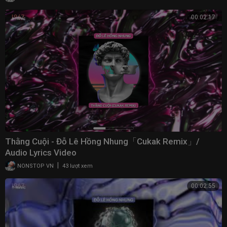
00:02:17
Thằng Cuội - Đỗ Lê Hồng Nhung「Cukak Remix」/
Audio Lyrics Video
|
NONSTOP VN
43 lượt xem
00:02:55