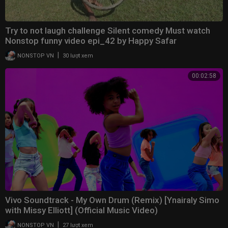
Ahora tú la quieres y no te quiere ella
Y ahora todo cambió, le toca a ella ​(¿Qué?)
Try to not laugh challenge Silent comedy Must watch
Hookah y una botella ​(DDDY)
Nonstop funny video epi_42 by Happy Safar
Gracias al maltrato se puso bella
|
NONSTOP VN
30 lượt xem
Ahora tú la quieres y no te quiere ella ​(Yeah)
--
00:02:58
#RichMusic #Sech #RelacionRemix
Vivo Soundtrack - My Own Drum (Remix) [Ynairaly Simo
with Missy Elliott] (Official Music Video)
|
NONSTOP VN
27 lượt xem