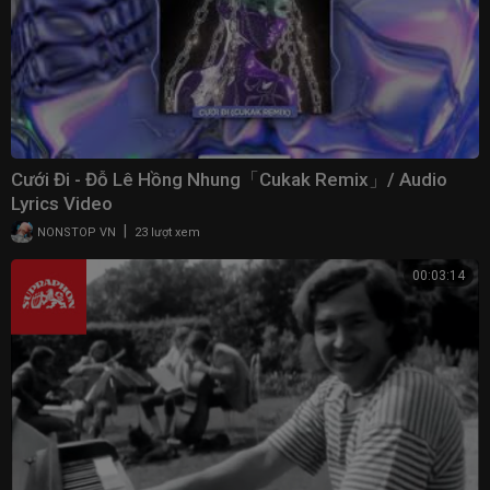
Cưới Đi - Đỗ Lê Hồng Nhung「Cukak Remix」/ Audio
Lyrics Video
|
NONSTOP VN
23 lượt xem
00:03:14