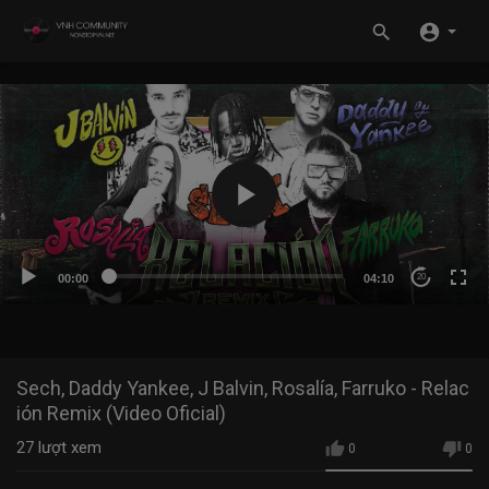
00:00
04:10
20
Sech, Daddy Yankee, J Balvin, Rosalía, Farruko - Relac
ión Remix (Video Oficial)
27
lượt xem
0
0