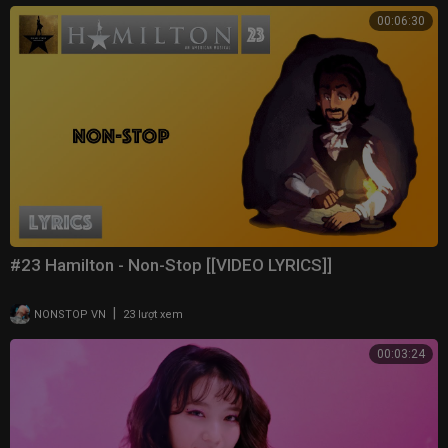
00:06:30
#23 Hamilton - Non-Stop [[VIDEO LYRICS]]
|
NONSTOP VN
23 lượt xem
00:03:24