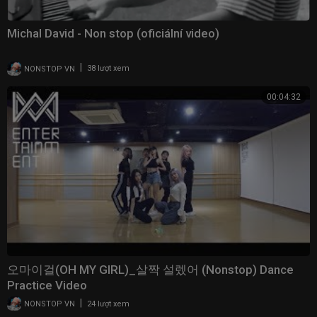
Michal David - Non stop (oficiální video)
|
NONSTOP VN
38 lượt xem
00:04:32
오마이걸(OH MY GIRL)_살짝 설렜어 (Nonstop) Dance
Practice Video
|
NONSTOP VN
24 lượt xem