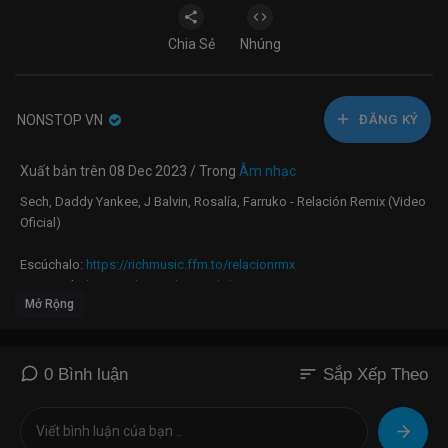
Chia Sẻ
Nhúng
NONSTOP VN
ĐĂNG KÝ
Xuất bản trên 08 Dec 2023 / Trong
Âm nhạc
Sech, Daddy Yankee, J Balvin, Rosalía, Farruko - Relación Remix (Video
Oficial)
​Escúchalo:
https://richmusic.ffm.to/relacionrmx
Mercancía:
https://shop.richmusicltd.net
Mở Rộng
@Sech, @DaddyYankee, @jbalvin @rosalia, @farruko - Relación Remix
(Video Oficial)
sort
0 Bình luận
Sắp Xếp Theo
Sencillo producido por @DimeloFlow, @slowmikeoficial y Cerebro
Sigue a Sech