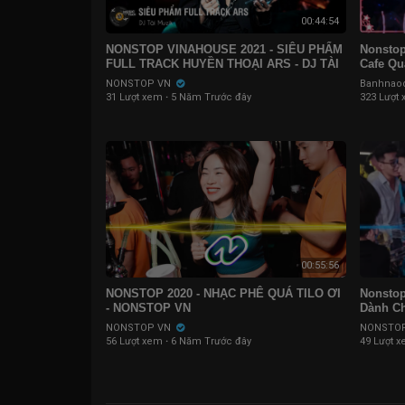
00:44:54
NONSTOP VINAHOUSE 2021 - SIÊU PHẨM
Nonstop
FULL TRACK HUYỀN THOẠI ARS - DJ TÀI
Cafe Qu
MUZIK - NONSTOP PIMP REMIX
Vinahou
NONSTOP VN
Banhnao
31 Lượt xem
·
5 Năm Trước đây
323 Lượt
00:55:56
NONSTOP 2020 - NHẠC PHÊ QUÁ TILO ƠI
Nonstop
- NONSTOP VN
Dành Ch
NONSTOP VN
NONSTO
56 Lượt xem
·
6 Năm Trước đây
49 Lượt 