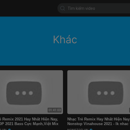
Khác
01:41:03
ẻ Remix 2021 Hay Nhất Hiện Nay,
Nhạc Trẻ Remix Hay Nhất Hiện Nay 
P 2021 Bass Cực Mạnh,Việt Mix
Nonstop Vinahouse 2021 - lk nhac 
top 2021 Vinahouse
remix 2021 Gây Nghiện