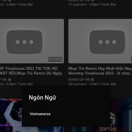
P VN
NONSTOP VN
xem
·
5 Năm Trước đây
17 Lượt xem
·
5 Năm Trước đây
01:13:23
P Vinahouse 2021 TIK TOK HỌ
Nhạc Trẻ Remix Hay Nhất Hiện Nay 
MẤT RỒI,Nhạc Trẻ Remix Dù Ngày
Nonstop Vinahouse 2021 - lk nhac 
 Giông ngập trời
remix 2021 Gây Nghiện
P VN
NONSTOP VN
xem
·
5 Năm Trước đây
20 Lượt xem
·
5 Năm Trước đây
Ngôn Ngữ
Vietnamese