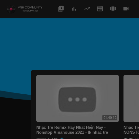
01:40:12
Nhạc Trẻ Remix Hay Nhất Hiện Nay -
Nhạc Tr
Nonstop Vinahouse 2021 - lk nhac tre
NONSTO
remix 2021 Gây Nghiện
Dj Nons