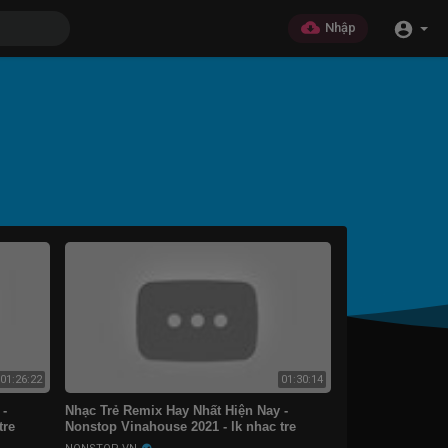
Nhập
01:26:22
01:30:14
-
Nhạc Trẻ Remix Hay Nhất Hiện Nay -
tre
Nonstop Vinahouse 2021 - lk nhac tre
remix 2021 Gây Nghiện