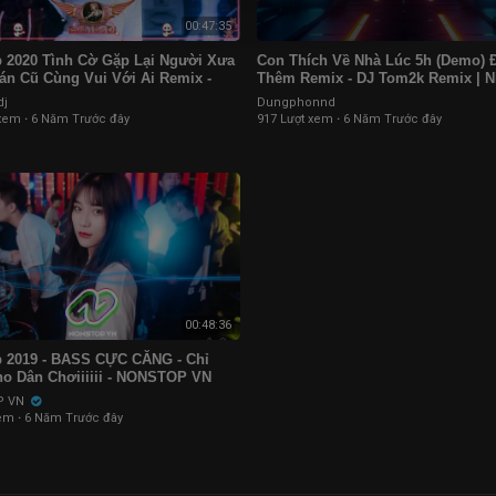
00:47:35
 2020 Tình Cờ Gặp Lại Người Xưa
Con Thích Về Nhà Lúc 5h (Demo) 
án Cũ Cùng Vui Với Ai Remix -
Thêm Remix - DJ Tom2k Remix | N
se 2020 Bay Phòng
Tok Hot Trend
dj
Dungphonnd
 xem
·
6 Năm Trước đây
917 Lượt xem
·
6 Năm Trước đây
00:48:36
 2019 - BASS CỰC CĂNG - Chỉ
o Dân Chơiiiiii - NONSTOP VN
P VN
xem
·
6 Năm Trước đây