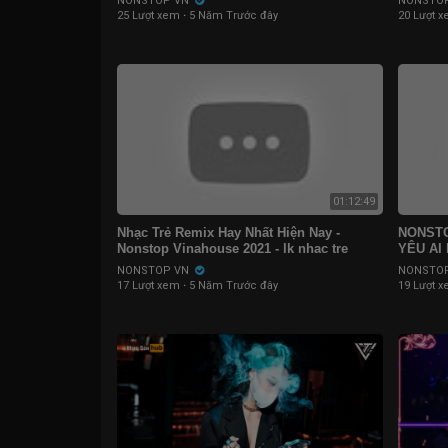
NONSTOP VN
NONSTO
25 Lượt xem
·
5 Năm Trước đây
20 Lượt 
01:12:49
Nhạc Trẻ Remix Hay Nhất Hiện Nay -
NONSTO
Nonstop Vinahouse 2021 - lk nhac tre
YÊU AI 
remix 2021 Gây Nghiện
Mai Bão
NONSTOP VN
NONSTO
17 Lượt xem
·
5 Năm Trước đây
19 Lượt 