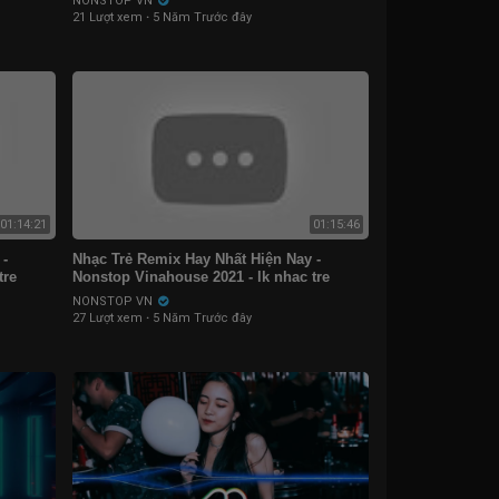
NONSTOP VN
21 Lượt xem
·
5 Năm Trước đây
01:14:21
01:15:46
-
Nhạc Trẻ Remix Hay Nhất Hiện Nay -
tre
Nonstop Vinahouse 2021 - lk nhac tre
remix 2021 Gây Nghiện
NONSTOP VN
27 Lượt xem
·
5 Năm Trước đây