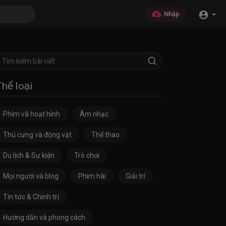
Nhập
Thể loại
Phim và hoạt hình
Âm nhạc
Thú cưng và động vật
Thể thao
Du lịch & Sự kiện
Trò chơi
Mọi người và blog
Phim hài
Giải trí
Tin tức & Chính trị
Hướng dẫn và phong cách