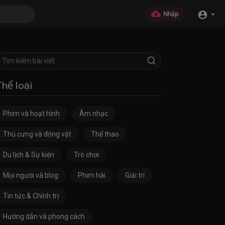
Nhập
Thể loại
Phim và hoạt hình
Âm nhạc
Thú cưng và động vật
Thể thao
Du lịch & Sự kiện
Trò chơi
Mọi người và blog
Phim hài
Giải trí
Tin tức & Chính trị
Hướng dẫn và phong cách