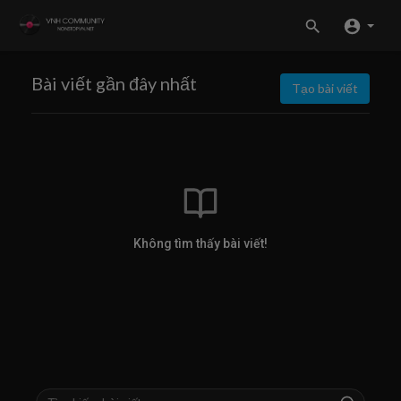
Bài viết gần đây nhất
Tạo bài viết
Không tìm thấy bài viết!