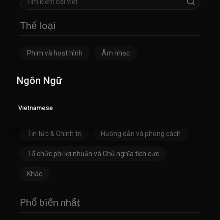
Thể loại
Phim và hoạt hình
Âm nhạc
Thú cưng và động vật
Thể thao
Ngôn Ngữ
Du lịch & Sự kiện
Trò chơi
Vietnamese
Mọi người và blog
Phim hài
Giải trí
Tin tức & Chính trị
Hướng dẫn và phong cách
Tổ chức phi lợi nhuận và Chủ nghĩa tích cực
Khác
Phổ biến nhất