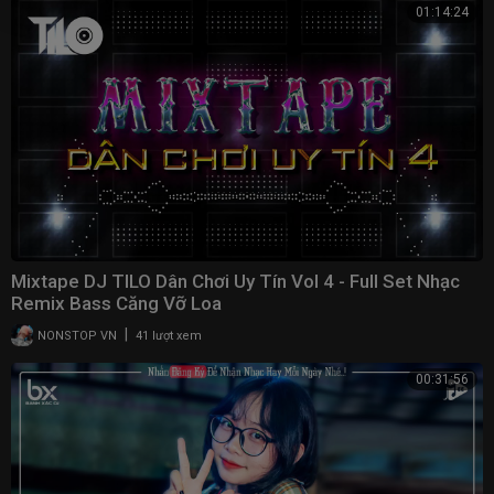
01:14:24
Mixtape DJ TILO Dân Chơi Uy Tín Vol 4 - Full Set Nhạc
Remix Bass Căng Vỡ Loa
|
NONSTOP VN
41 lượt xem
00:31:56