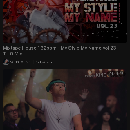
Mixtape House 132bpm - My Style My Name vol 23 -
TILO Mix
|
NONSTOP VN
37 lượt xem
01:11:42