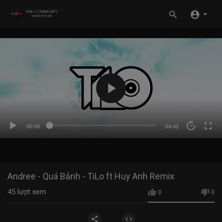
00:00
04:42
20
Andree - Quá Bảnh - TiLo ft Huy Anh Remix
45
lượt xem
0
0