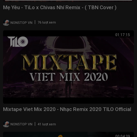
Mẹ Yêu - TiLo x Chivas Nhí Remix - ( TBN Cover )
|
NONSTOP VN
76 lượt xem
01:17:15
Mixtape Viet Mix 2020 - Nhạc Remix 2020 TILO Official
|
NONSTOP VN
41 lượt xem
00:04:39