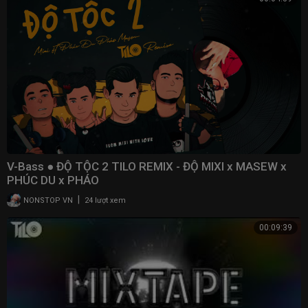
V-Bass ● ĐỘ TỘC 2 TILO REMIX - ĐỘ MIXI x MASEW x
PHÚC DU x PHÁO
|
NONSTOP VN
24 lượt xem
00:09:39