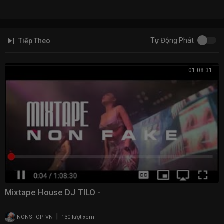
Tự Động Phát
Tiếp Theo
01:08:31
Mixtape House DJ TILO -
|
NONSTOP VN
130 lượt xem