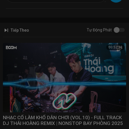
Vinahouse 2021, Nonstop 2021, Nhạc Sàn 2019, Nhạc Sàn 2020, DJ
Nonstop 2019, DJ Nonstop 2021 Mới Nhất Mọi Người Nhé!
#nonstop2021 #djnonstop2021 #nonstopvinahouse2021 #nonstopvn
Tự Động Phát
Tiếp Theo
00:52:38
NHẠC CỔ LÀM KHỔ DÂN CHƠI (VOL.10) - FULL TRACK
DJ THÁI HOÀNG REMIX | NONSTOP BAY PHÒNG 2025