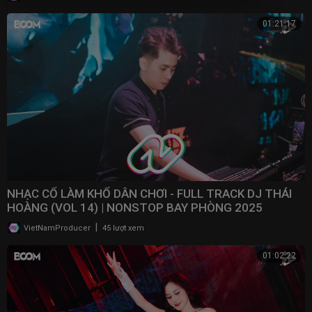
01:21:17
NHẠC CỔ LÀM KHỔ DÂN CHƠI - FULL TRACK DJ THÁI
HOÀNG (VOL 14) | NONSTOP BAY PHÒNG 2025
|
VietNamProducer
45 lượt xem
01:02:22