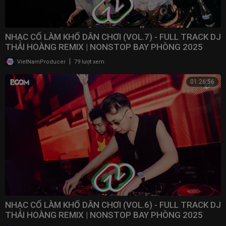
NHẠC CỔ LÀM KHỔ DÂN CHƠI (VOL.7) - FULL TRACK DJ
THÁI HOÀNG REMIX | NONSTOP BAY PHÒNG 2025
|
VietNamProducer
79 lượt xem
01:26:56
NHẠC CỔ LÀM KHỔ DÂN CHƠI (VOL.6) - FULL TRACK DJ
THÁI HOÀNG REMIX | NONSTOP BAY PHÒNG 2025