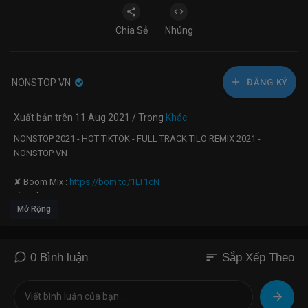
Chia Sẻ
Nhúng
NONSTOP VN
ĐĂNG KÝ
Xuất bản trên 11 Aug 2021 / Trong
Khác
NONSTOP 2021 - HOT TIKTOK - FULL TRACK TILO REMIX 2021 -
NONSTOP VN
✘ Boom Mix :
https://bom.to/1LT1cN
✘ Web :
https://nonstopvn.net/
Mở Rộng
✘ Home :
https://bom.to/UHcq4Y
✘ FB :
https://bom.to/zkKyEV
☎ Mọi chi tiết về bản quyền xin liên hệ qua email
sort
0 Bình luận
Sắp Xếp Theo
☛
nonstopvn.tv@gmail.com
✘ Nhớ Đăng Ký Kênh NONSTOP VN Để Nghe Những Bản Nonstop