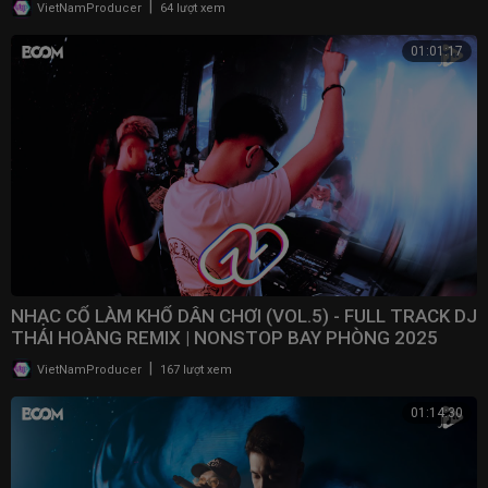
|
VietNamProducer
64 lượt xem
01:01:17
NHẠC CỔ LÀM KHỔ DÂN CHƠI (VOL.5) - FULL TRACK DJ
THÁI HOÀNG REMIX | NONSTOP BAY PHÒNG 2025
|
VietNamProducer
167 lượt xem
01:14:30