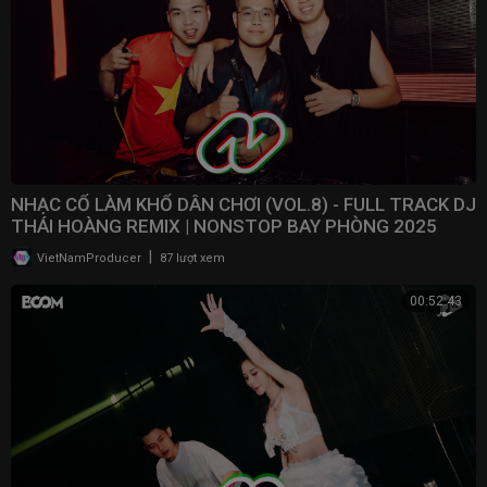
NHẠC CỔ LÀM KHỔ DÂN CHƠI (VOL.8) - FULL TRACK DJ
THÁI HOÀNG REMIX | NONSTOP BAY PHÒNG 2025
|
VietNamProducer
87 lượt xem
00:52:43