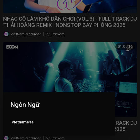
NHẠC CỔ LÀM KHỔ DÂN CHƠI (VOL.3) - FULL TRACK DJ
THÁI HOÀNG REMIX | NONSTOP BAY PHÒNG 2025
|
VietNamProducer
77 lượt xem
01:06:16
Ngôn Ngữ
Vietnamese
NHẠC CỔ LÀM KHỔ DÂN CHƠI (VOL.2) - FULL TRACK DJ
THÁI HOÀNG REMIX | NONSTOP BAY PHÒNG 2025
|
VietNamProducer
57 lượt xem