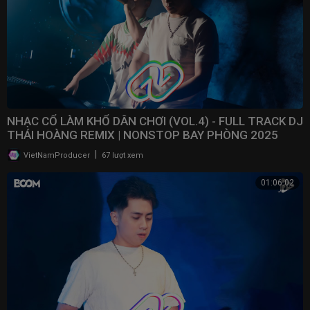
NHẠC CỔ LÀM KHỔ DÂN CHƠI (VOL.4) - FULL TRACK DJ
THÁI HOÀNG REMIX | NONSTOP BAY PHÒNG 2025
|
VietNamProducer
67 lượt xem
01:06:02