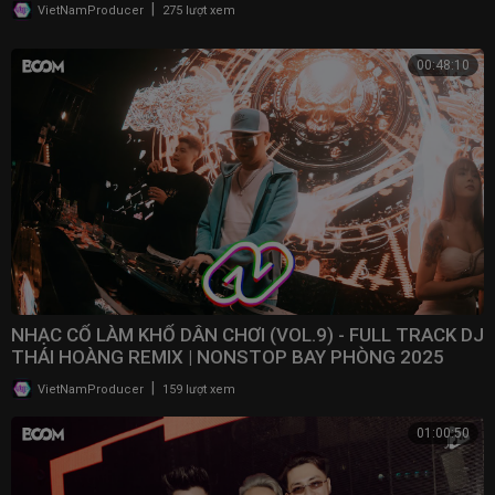
|
VietNamProducer
275 lượt xem
00:48:10
NHẠC CỔ LÀM KHỔ DÂN CHƠI (VOL.9) - FULL TRACK DJ
THÁI HOÀNG REMIX | NONSTOP BAY PHÒNG 2025
|
VietNamProducer
159 lượt xem
01:00:50