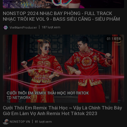
NONSTOP 2024 NHẠC BAY PHÒNG - FULL TRACK
NHẠC TRÔI KE VOL 9 - BASS SIÊU CĂNG - SIÊU PHẨM
PHÒNG BAY
|
VietNamProducer
187 lượt xem
01:14:54
Cưới Thôi Em Remix Thái Học ~ Vậy Là Chính Thức Bây
Giờ Em Làm Vợ Anh Remix Hot Tiktok 2023
|
NONSTOP VN
81 lượt xem