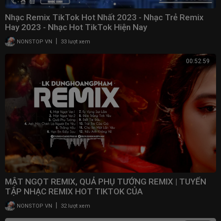
Nhạc Remix TikTok Hot Nhất 2023 - Nhạc Trẻ Remix
Hay 2023 - Nhạc Hot TikTok Hiện Nay
|
NONSTOP VN
33 lượt xem
00:52:59
MẬT NGỌT REMIX, QUẢ PHỤ TƯỚNG REMIX | TUYỂN
TẬP NHẠC REMIX HOT TIKTOK CỦA
DUNGHOANGPHAM
|
NONSTOP VN
32 lượt xem