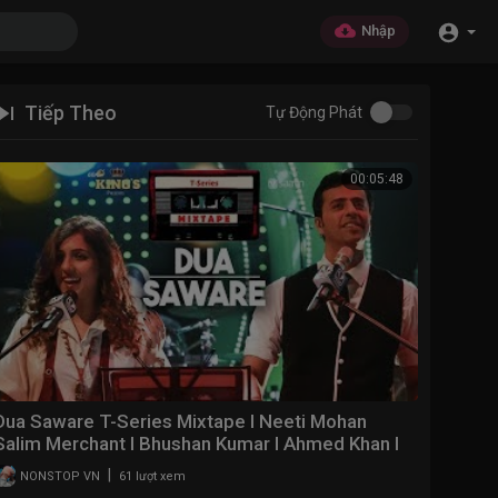
Nhập
Tiếp Theo
Tự Động Phát
00:05:48
Dua Saware T-Series Mixtape l Neeti Mohan
Salim Merchant l Bhushan Kumar l Ahmed Khan l
Abhijit V
|
NONSTOP VN
61 lượt xem