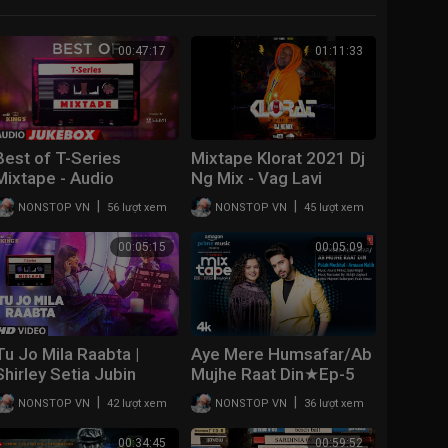
00:47:17
01:11:33
Best of T-Series
Mixtape Klorat 2021 Dj
Mixtape - Audio
Ng Mix - Vag Lavi
Jukebox | BOLLYWOOD
|
|
NONSTOP VN
56 lượt xem
NONSTOP VN
45 lượt xem
HINDI SONGS
00:05:15
00:05:09
Tu Jo Mila Raabta |
Aye Mere Humsafar/Ab
Shirley Setia Jubin
Mujhe Raat Din★Ep-5
Nautiyal | T-Series
|Palak M,Armaan M |T-
|
|
NONSTOP VN
42 lượt xem
NONSTOP VN
36 lượt xem
Mixtape | Bhushan
Series Mixtape
Kumar Ahmed K Abhijit
S3|Abhijit Vl Bhushan K
00:34:45
00:59:52