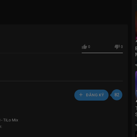
0
0
82
ĐĂNG KÝ
- TiLo Mix
n: