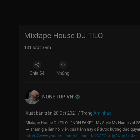
Mixtape House DJ TILO -
131
lượt xem
Chia Sẻ
Nhúng
NONSTOP VN
Xuất bản trên 20 Oct 2021 / Trong
Âm nhạc
Mixtape House DJ TILO - "NON FAKE" - My Style My Name vol 28 
➡️ Tham gia làm hội viên của kênh này để được hưởng đặc quyề
https://www.youtube.com/channe....l/UCGFCgx-jgSKgq1kKM