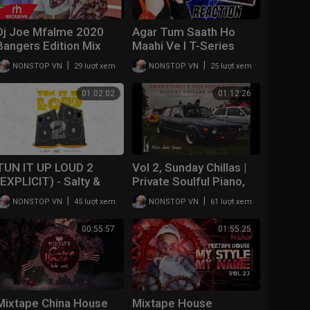
Dj Joe Mfalme 2020
Agar Tum Saath Ho
Bangers Edition Mix
Maahi Ve l T-Series
Double Trouble Mixtape
Mixtape l Jubin N
|
|
NONSTOP VN
29 lượt xem
NONSTOP VN
25 lượt xem
2020 Volume 55 /
Prakriti K Abhijit V
rhradio.com
(REACTION!!!)
01:02:02
01:12:26
TUN IT UP LOUD 2
Vol 2, Sunday Chillas |
(EXPLICIT) - Salty &
Private Soulful Piano,
Travis World | Mixtape
Deep House by
|
|
NONSTOP VN
45 lượt xem
NONSTOP VN
61 lượt xem
Remedy Mixtapes SA
00:55:57
01:55:25
Mixtape China House
Mixtape House