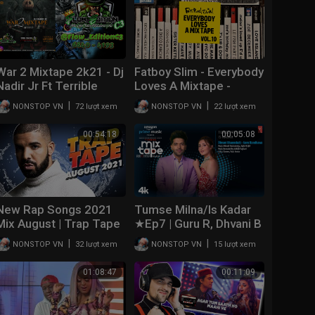
War 2 Mixtape 2k21 - Dj
Fatboy Slim - Everybody
Nadir Jr Ft Terrible
Loves A Mixtape -
Evolution Corporation //
Volume 10 (Latin)
|
|
NONSTOP VN
72 lượt xem
NONSTOP VN
22 lượt xem
Mix Nuevo de plena |
#Panama
00:54:18
00:05:08
New Rap Songs 2021
Tumse Milna/Is Kadar
Mix August | Trap Tape
★Ep7 | Guru R, Dhvani B
#49 | New Hip Hop
| Abhijit V | T-Series
|
|
NONSTOP VN
32 lượt xem
NONSTOP VN
15 lượt xem
2021 Mixtape | DJ
Mixtape S3 | Ahmed K |
Noize
Bhushan K
01:08:47
00:11:09