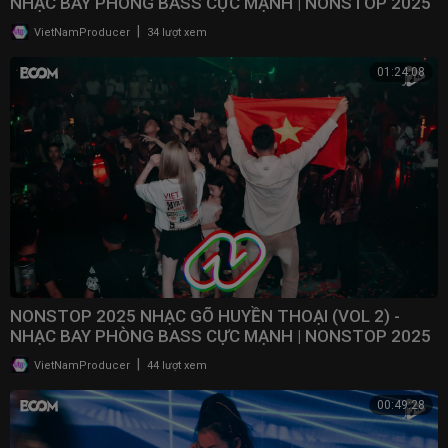
NHẠC BAY PHÒNG BASS CỰC MẠNH | NONSTOP 2025
VINAHOUSE
|
VietNamProducer
34 lượt xem
01:24:08
NONSTOP 2025 NHẠC GÕ HUYỀN THOẠI (VOL 2) -
NHẠC BAY PHÒNG BASS CỰC MẠNH | NONSTOP 2025
VINAHOUSE
|
VietNamProducer
44 lượt xem
00:49:28