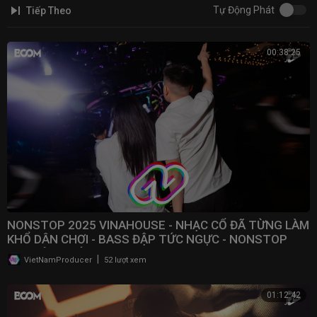
Tự Động Phát
Tiếp Theo
00:38:25
NONSTOP 2025 VINAHOUSE - NHẠC CỔ ĐÃ TỪNG LÀM
KHỔ DÂN CHƠI - BASS ĐẬP TỨC NGỰC - NONSTOP
BAY ĐÁM CƯỚI
|
VietNamProducer
52 lượt xem
01:12:42