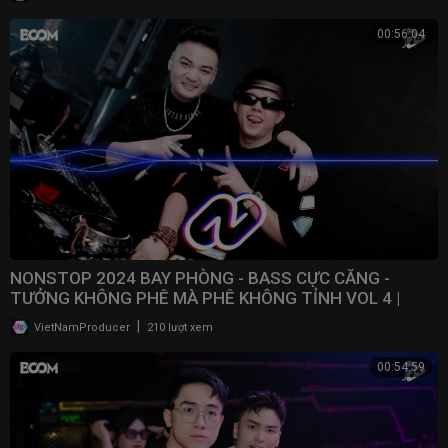
00:56:04
NONSTOP 2024 BAY PHÒNG - BASS CỰC CĂNG -
TƯỞNG KHÔNG PHÊ MÀ PHÊ KHÔNG TỈNH VOL 4 |
NONSTOP VN
|
VietNamProducer
210 lượt xem
00:54:59