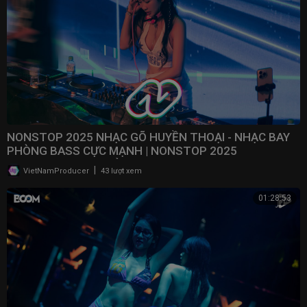
NONSTOP 2025 NHẠC GÕ HUYỀN THOẠI - NHẠC BAY
PHÒNG BASS CỰC MẠNH | NONSTOP 2025
VINAHOUSE BAY PHÒNG
|
VietNamProducer
43 lượt xem
01:28:53