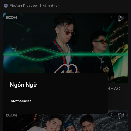
2025
|
VietNamProducer
66 lượt xem
01:12:00
Ngôn Ngữ
NONSTOP BAY PHÒNG 2026 - MẶT BÚNG RA NHẠC
(VOL 4) | NHẠC BAY PHÒNG BASS CỰC MẠNH,
NONSTOP 2025
Vietnamese
|
VietNamProducer
48 lượt xem
01:12:18