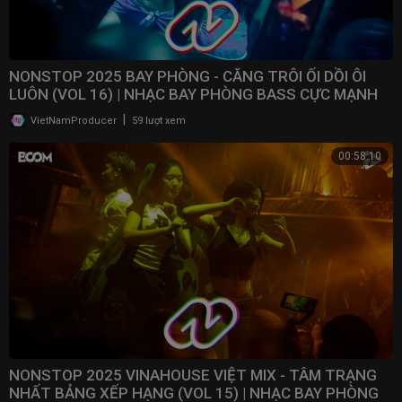
NONSTOP 2025 BAY PHÒNG - CĂNG TRÔI ỐI DỒI ÔI
LUÔN (VOL 16) | NHẠC BAY PHÒNG BASS CỰC MẠNH ​
|
VietNamProducer
59 lượt xem
00:58:10
NONSTOP 2025 VINAHOUSE VIỆT MIX - TÂM TRẠNG
NHẤT BẢNG XẾP HẠNG (VOL 15) | NHẠC BAY PHÒNG