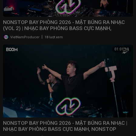
NONSTOP BAY PHÒNG 2026 - MẶT BÚNG RA NHẠC
(VOL 2) | NHẠC BAY PHÒNG BASS CỰC MẠNH,
NONSTOP 2025
|
VietNamProducer
18 lượt xem
01:01:19
NONSTOP BAY PHÒNG 2026 - MẶT BÚNG RA NHẠC |
NHẠC BAY PHÒNG BASS CỰC MẠNH, NONSTOP
VINAHOUSE 2025