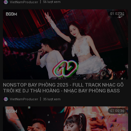
|
VietNamProducer
56 lượt xem
01:02:22
NONSTOP BAY PHÒNG 2025 - FULL TRACK NHẠC GÕ
TRÔI KE DJ THÁI HOÀNG - NHẠC BAY PHÒNG BASS
CWCH MẠNH
|
VietNamProducer
35 lượt xem
01:00:36