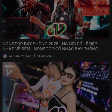
NONSTOP BAY PHÒNG 2025 - HÀ NỘI CÓ LẼ ĐẸP
NHẤT VỀ ĐÊM - NONSTOP GÕ NHẠC BAY PHÒNG
BASS CỰC MẠNH 2025
|
VietNamProducer
30 lượt xem
01:01:02