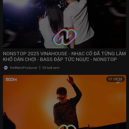
NONSTOP 2025 VINAHOUSE - NHẠC CỔ ĐÃ TỪNG LÀM
KHỔ DÂN CHƠI - BASS ĐẬP TỨC NGỰC - NONSTOP
BAY ĐÁM CƯỚI
|
VietNamProducer
53 lượt xem
01:08:29