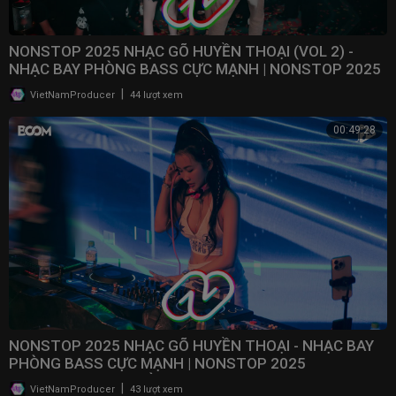
NONSTOP 2025 NHẠC GÕ HUYỀN THOẠI (VOL 2) -
NHẠC BAY PHÒNG BASS CỰC MẠNH | NONSTOP 2025
VINAHOUSE
|
VietNamProducer
44 lượt xem
00:49:28
NONSTOP 2025 NHẠC GÕ HUYỀN THOẠI - NHẠC BAY
PHÒNG BASS CỰC MẠNH | NONSTOP 2025
VINAHOUSE BAY PHÒNG
|
VietNamProducer
43 lượt xem