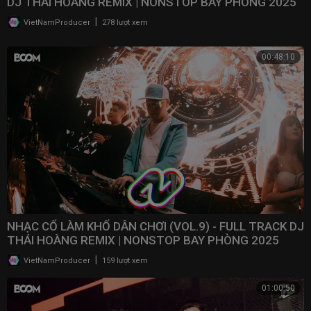
DJ THÁI HOÀNG REMIX | NONSTOP BAY PHÒNG 2025
|
VietNamProducer
278 lượt xem
00:48:10
NHẠC CỔ LÀM KHỔ DÂN CHƠI (VOL.9) - FULL TRACK DJ
THÁI HOÀNG REMIX | NONSTOP BAY PHÒNG 2025
|
VietNamProducer
159 lượt xem
01:00:50