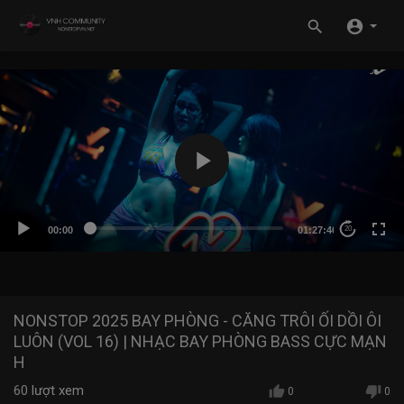
00:00
01:27:40
20
NONSTOP 2025 BAY PHÒNG - CĂNG TRÔI ỐI DỒI ÔI
LUÔN (VOL 16) | NHẠC BAY PHÒNG BASS CỰC MẠN
H ​
60
lượt xem
0
0