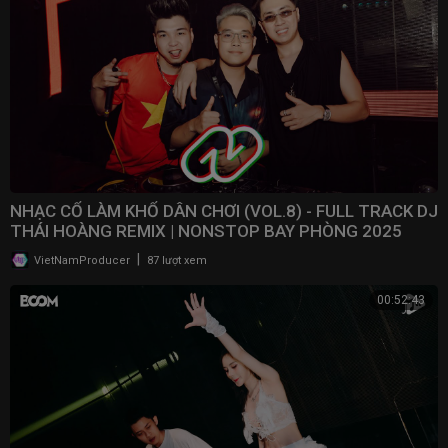
NHẠC CỔ LÀM KHỔ DÂN CHƠI (VOL.8) - FULL TRACK DJ
THÁI HOÀNG REMIX | NONSTOP BAY PHÒNG 2025
|
VietNamProducer
87 lượt xem
00:52:43