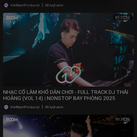
|
VietNamProducer
58 lượt xem
01:21:17
NHẠC CỔ LÀM KHỔ DÂN CHƠI - FULL TRACK DJ THÁI
HOÀNG (VOL 14) | NONSTOP BAY PHÒNG 2025
|
VietNamProducer
45 lượt xem
00:38:25