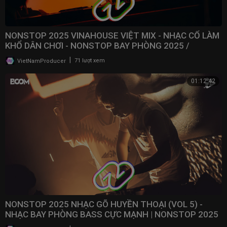
NONSTOP 2025 VINAHOUSE VIỆT MIX - NHẠC CỔ LÀM
KHỔ DÂN CHƠI - NONSTOP BAY PHÒNG 2025 /
@NONSTOPVNDJ
|
VietNamProducer
71 lượt xem
01:12:42
NONSTOP 2025 NHẠC GÕ HUYỀN THOẠI (VOL 5) -
NHẠC BAY PHÒNG BASS CỰC MẠNH | NONSTOP 2025
VINAHOUSE