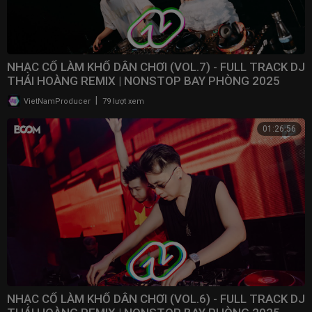
NHẠC CỔ LÀM KHỔ DÂN CHƠI (VOL.7) - FULL TRACK DJ
THÁI HOÀNG REMIX | NONSTOP BAY PHÒNG 2025
|
VietNamProducer
79 lượt xem
01:26:56
NHẠC CỔ LÀM KHỔ DÂN CHƠI (VOL.6) - FULL TRACK DJ