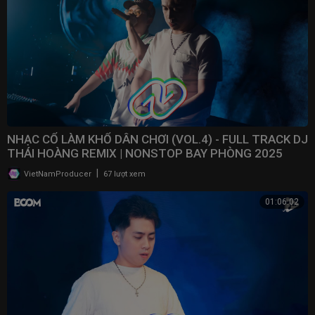
NHẠC CỔ LÀM KHỔ DÂN CHƠI (VOL.4) - FULL TRACK DJ
THÁI HOÀNG REMIX | NONSTOP BAY PHÒNG 2025
|
VietNamProducer
67 lượt xem
01:06:02