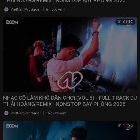
THÁI HOÀNG REMIX | NONSTOP BAY PHÒNG 2025
|
VietNamProducer
64 lượt xem
01:01:17
NHẠC CỔ LÀM KHỔ DÂN CHƠI (VOL.5) - FULL TRACK DJ
THÁI HOÀNG REMIX | NONSTOP BAY PHÒNG 2025
|
VietNamProducer
167 lượt xem
01:14:30