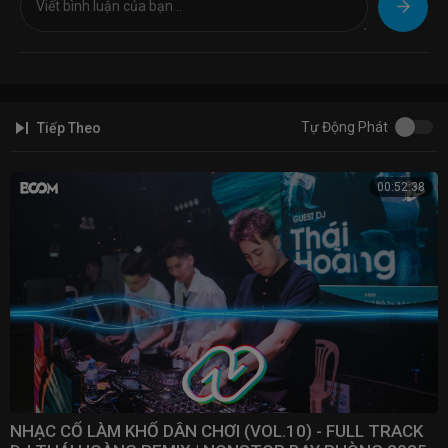
✘ Web :
https://nonstopvn.net/
✘ Home :
https://bom.to/UHcq4Y
✘ FB :
https://bom.to/zkKyEV
® Mọi vấn đề liên quan đến bản quyền tác quyền vui lòng liên hệ với
chúng tôi. "All issues related to copyright please contact us"
Tự Động Phát
Tiếp Theo
- ✉ E-mail:
nonstopvn@gmail.com
- ✉ E-mail:
contact@meemedia.net
00:52:38
© Copyright by: NONSTOP VN & Mee Media ☞ Do not Reup
NHẠC CỔ LÀM KHỔ DÂN CHƠI (VOL.10) - FULL TRACK