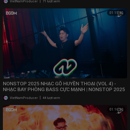
|
VietNamProducer
71 lượt xem
01:15:40
NONSTOP 2025 NHẠC GÕ HUYỀN THOẠI (VOL 4) -
NHẠC BAY PHÒNG BASS CỰC MẠNH | NONSTOP 2025
VINAHOUSE
|
VietNamProducer
44 lượt xem
01:16:30