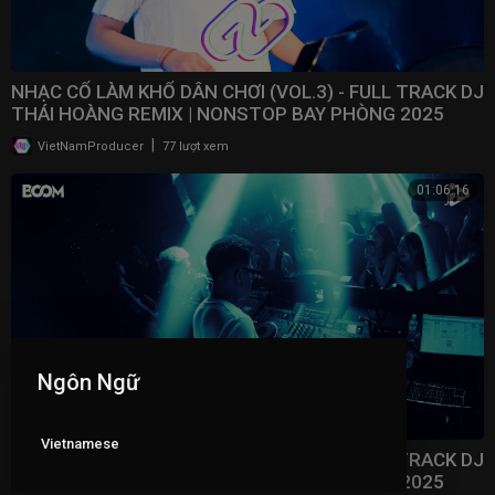
NHẠC CỔ LÀM KHỔ DÂN CHƠI (VOL.3) - FULL TRACK DJ
THÁI HOÀNG REMIX | NONSTOP BAY PHÒNG 2025
|
VietNamProducer
77 lượt xem
01:06:16
Ngôn Ngữ
Vietnamese
NHẠC CỔ LÀM KHỔ DÂN CHƠI (VOL.2) - FULL TRACK DJ
THÁI HOÀNG REMIX | NONSTOP BAY PHÒNG 2025