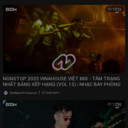
00:58:10
NONSTOP 2025 VINAHOUSE VIỆT MIX - TÂM TRẠNG
NHẤT BẢNG XẾP HẠNG (VOL 15) | NHẠC BAY PHÒNG
2025
|
VietNamProducer
67 lượt xem
01:12:00