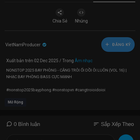
Chia Sẻ
Nhúng
VietNamProducer
ĐĂNG KÝ
Xuất bản trên 02 Dec 2025 / Trong
Âm nhạc
NONSTOP 2025 BAY PHÒNG - CĂNG TRÔI ỐI DỒI ÔI LUÔN (VOL 16) |
NHẠC BAY PHÒNG BASS CỰC MẠNH ​
#nonstop2025bayphong #nonstopvn #cangtroioidoioi
Mở Rộng
► Tất cả các ca khúc chúng tôi sử dụng trong video đều được sự cho
phép từ phía Tác giả và Ca sĩ .
Edit: FL Studio, Adobe After Efects 2022, Adobe Photoshop CS6
sort
0 Bình luận
Sắp Xếp Theo
Render: Adobe Media Encoder 2022