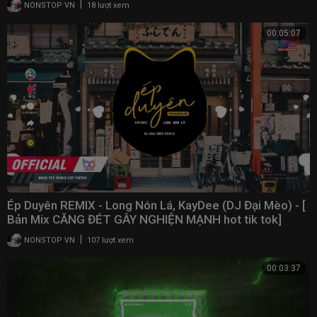
|
NONSTOP VN
18 lượt xem
00:05:07
Ép Duyên REMIX - Long Nón Lá, KayDee (DJ Đại Mèo) - [
Bản Mix CĂNG ĐÉT GÂY NGHIỆN MẠNH hot tik tok]
|
NONSTOP VN
107 lượt xem
00:03:37