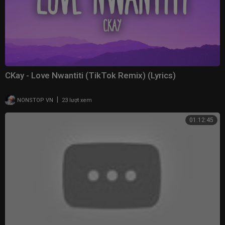
CKay - Love Nwantiti (TikTok Remix) (Lyrics)
|
NONSTOP VN
23 lượt xem
01:12:45