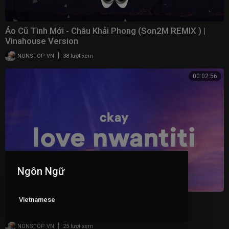
Áo Cũ Tình Mới - Châu Khải Phong (Son2M REMIX ) |
Vinahouse Version
|
NONSTOP VN
38 lượt xem
00:02:56
Ngôn Ngữ
Vietnamese
CKay - Love Nwantiti (TikTok Remix) (Lyrics)
|
NONSTOP VN
25 lượt xem