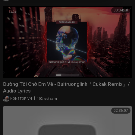
00:04:10
Đường Tôi Chở Em Về - Buitruonglinh「Cukak Remix」/
Audio Lyrics
|
NONSTOP VN
102 lượt xem
02:36:07