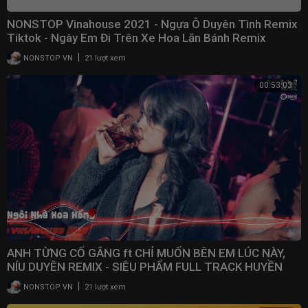
NONSTOP Vinahouse 2021 - Ngựa Ô Duyên Tình Remix
Tiktok - Ngày Em Đi Trên Xe Hoa Lăn Bánh Remix
|
NONSTOP VN
21 lượt xem
00:53:03
ANH TỪNG CỐ GẮNG ft CHỈ MUỐN BÊN EM LÚC NÀY,
NÍU DUYÊN REMIX - SIÊU PHẨM FULL TRACK HUYỀN
THOẠI 2021
|
NONSTOP VN
21 lượt xem