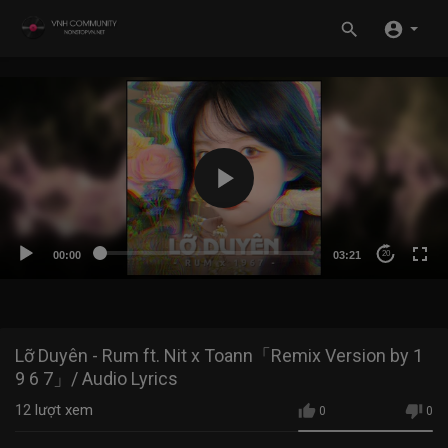
00:00
03:21
20
Lỡ Duyên - Rum ft. Nit x Toann「Remix Version by 1
9 6 7」/ Audio Lyrics
12
lượt xem
0
0