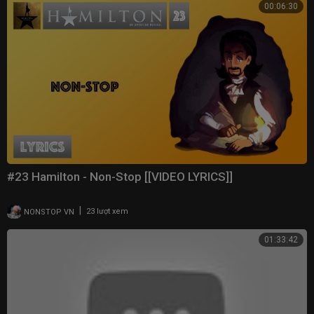
00:06:30
#23 Hamilton - Non-Stop [[VIDEO LYRICS]]
|
NONSTOP VN
23 lượt xem
01:33:42