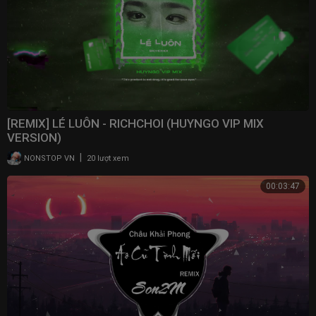
[REMIX] LÉ LUÔN - RICHCHOI (HUYNGO VIP MIX
VERSION)
|
NONSTOP VN
20 lượt xem
00:03:47