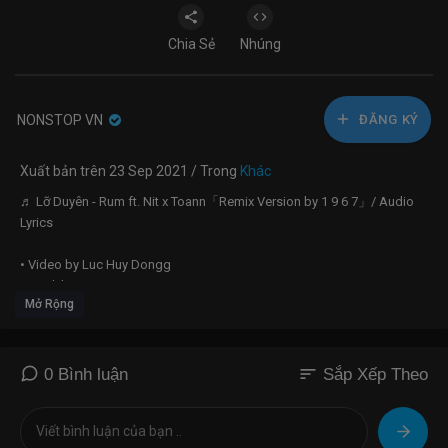
Chia Sẻ
Nhúng
NONSTOP VN
ĐĂNG KÝ
Xuất bản trên 23 Sep 2021 / Trong
Khác
♬ Lỡ Duyên - Rum ft. Nit x Toann「Remix Version by 1 9 6 7」/ Audio
Lyrics
• Video by Luc Huy Dongg
• Prod. by Toann
Mở Rộng
♬ Mp3: updating...
♬ Original Audio :
https://youtu.be/1_rep68dap4
—————————————
sort
0 Bình luận
Sắp Xếp Theo
⚘ Follow
• Rum :
https://youtube.com/c/Rumrumne