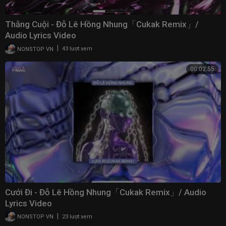
Thằng Cuội - Đỗ Lê Hồng Nhung「Cukak Remix」/
Audio Lyrics Video
|
NONSTOP VN
43 lượt xem
00:02:55
Cưới Đi - Đỗ Lê Hồng Nhung「Cukak Remix」/ Audio
Lyrics Video
|
NONSTOP VN
23 lượt xem