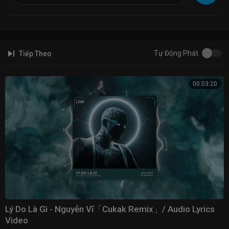
• 1 9 6 7 :
https://www.youtube.com/channel/UC-lB...
—————————————
♬ Lyrics
update...
Tự Động Phát
Tiếp Theo
-----------------------------------------------------------
© Bản Quyền Thuộc Về 1967 ⌦ Vui Lòng Không Reup Dưới Mọi Hình
00:03:20
Thức!!!
© Mọi thông tin bản quyền hay khiếu nại liên hệ:
Contact@1967ent.com
#LoDuyen #Rum #1967remix
Lý Do Là Gì - Nguyễn Vĩ「Cukak Remix」/ Audio Lyrics
Video