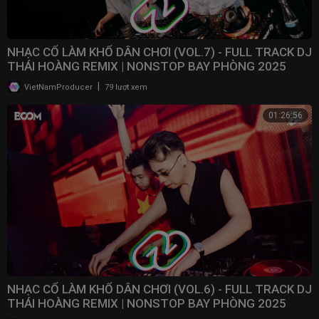
NHẠC CỔ LÀM KHỔ DÂN CHƠI (VOL.7) - FULL TRACK DJ
THÁI HOÀNG REMIX | NONSTOP BAY PHÒNG 2025
|
VietNamProducer
79 lượt xem
01:26:56
NHẠC CỔ LÀM KHỔ DÂN CHƠI (VOL.6) - FULL TRACK DJ
THÁI HOÀNG REMIX | NONSTOP BAY PHÒNG 2025