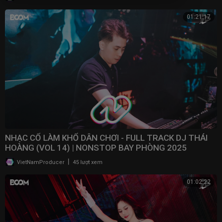
01:21:17
NHẠC CỔ LÀM KHỔ DÂN CHƠI - FULL TRACK DJ THÁI
HOÀNG (VOL 14) | NONSTOP BAY PHÒNG 2025
|
VietNamProducer
45 lượt xem
01:02:22