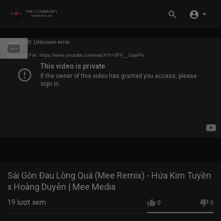
Code 150: Unknown error.
Download File: https://www.youtube.com/watch?v=3FH__JuqePw
Sài Gòn Đau Lòng Quá (Mee Remix) - Hứa Kim Tuyền
x Hoàng Duyên | Mee Media
19
lượt xem
0
0