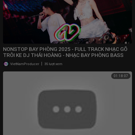
NONSTOP BAY PHÒNG 2025 - FULL TRACK NHẠC GÕ
TRÔI KE DJ THÁI HOÀNG - NHẠC BAY PHÒNG BASS
CWCH MẠNH
|
VietNamProducer
35 lượt xem
01:18:07