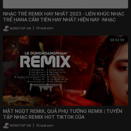
NHẠC TRẺ REMIX HAY NHẤT 2023 - LIÊN KHÚC NHẠC
TRẺ HANA CẨM TIÊN HAY NHẤT HIỆN NAY -NHẠC
TUYỂN CHỌN
|
NONSTOP VN
23 lượt xem
00:52:59
MẬT NGỌT REMIX, QUẢ PHỤ TƯỚNG REMIX | TUYỂN
TẬP NHẠC REMIX HOT TIKTOK CỦA
DUNGHOANGPHAM
|
NONSTOP VN
32 lượt xem