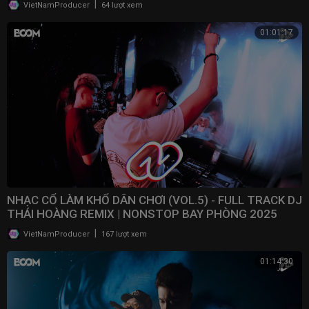
|
VietNamProducer
64 lượt xem
01:01:17
NHẠC CỔ LÀM KHỔ DÂN CHƠI (VOL.5) - FULL TRACK DJ
THÁI HOÀNG REMIX | NONSTOP BAY PHÒNG 2025
|
VietNamProducer
167 lượt xem
01:14:30