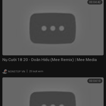
00:04:42
Nụ Cười 18 20 - Doãn Hiếu (Mee Remix) | Mee Media
|
NONSTOP VN
25 lượt xem
00:04:10