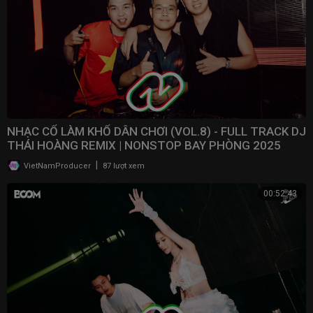
NHẠC CỔ LÀM KHỔ DÂN CHƠI (VOL.8) - FULL TRACK DJ
THÁI HOÀNG REMIX | NONSTOP BAY PHÒNG 2025
|
VietNamProducer
87 lượt xem
00:52:43