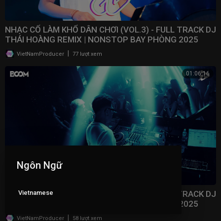
NHẠC CỔ LÀM KHỔ DÂN CHƠI (VOL.3) - FULL TRACK DJ
THÁI HOÀNG REMIX | NONSTOP BAY PHÒNG 2025
|
VietNamProducer
77 lượt xem
01:06:16
Ngôn Ngữ
Vietnamese
NHẠC CỔ LÀM KHỔ DÂN CHƠI (VOL.2) - FULL TRACK DJ
THÁI HOÀNG REMIX | NONSTOP BAY PHÒNG 2025
|
VietNamProducer
58 lượt xem