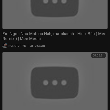
Em Ngon Như Matcha Nah, matchanah - Híu x Bâu ( Mee
Remix ) | Mee Media
|
NONSTOP VN
23 lượt xem
00:05:34