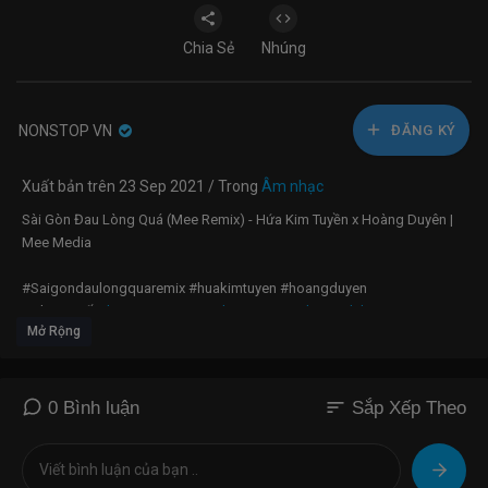
Chia Sẻ
Nhúng
NONSTOP VN
ĐĂNG KÝ
Xuất bản trên 23 Sep 2021 / Trong
Âm nhạc
Sài Gòn Đau Lòng Quá (Mee Remix) - Hứa Kim Tuyền x Hoàng Duyên |
Mee Media
#Saigondaulongquaremix​ #huakimtuyen​ #hoangduyen​
Link MV Gốc:
https://www.youtube.com/watch?v=BdPk9...​
Mở Rộng
Sài Gòn Đau Lòng Quá - Hứa Kim Tuyền x Hoàng Duyên
Music Composer: Hứa Kim Tuyền
Music Producer: Hứa Kim Tuyền
Lyric:
sort
0 Bình luận
Sắp Xếp Theo
Verse:
Mình đã từng hứa
Bên nhau hết tháng năm dài