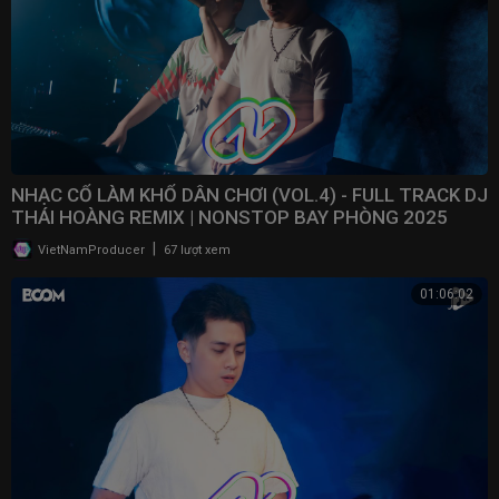
NHẠC CỔ LÀM KHỔ DÂN CHƠI (VOL.4) - FULL TRACK DJ
THÁI HOÀNG REMIX | NONSTOP BAY PHÒNG 2025
|
VietNamProducer
67 lượt xem
01:06:02