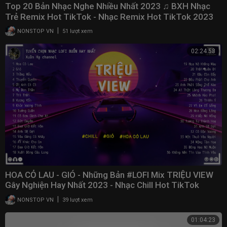
Top 20 Bản Nhạc Nghe Nhiều Nhất 2023 ♫ BXH Nhạc
Trẻ Remix Hot TikTok - Nhạc Remix Hot TikTok 2023
|
NONSTOP VN
51 lượt xem
02:24:58
HOA CỎ LAU - GIÓ - Những Bản #LOFI Mix TRIỆU VIEW
Gây Nghiện Hay Nhất 2023 - Nhạc Chill Hot TikTok
|
NONSTOP VN
39 lượt xem
01:04:23