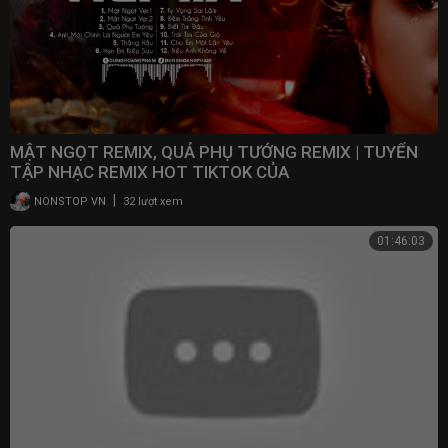
MẬT NGỌT REMIX, QUẢ PHỤ TƯỚNG REMIX | TUYỂN
TẬP NHẠC REMIX HOT TIKTOK CỦA
DUNGHOANGPHAM
|
NONSTOP VN
32 lượt xem
01:46:03