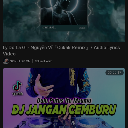
I go show you loving, I go take you to my city, city
Loneliness Dey make I look pity
You want make I sing Joromi before you go see me (Simi)
Fine girl, you know your body badder
Same body but come make you shake it for Ghana
Kia kia dance for me baby pana
Come and kill show ooooo
Lý Do Là Gì - Nguyễn Vĩ「Cukak Remix」/ Audio Lyrics
[CKay:]
Video
Ah ah ah ah ah ah
|
NONSTOP VN
33 lượt xem
Ah ah ah ah ah ah ahh
Ah ah ah ah ah ah
00:05:17
Ah ah ah ah ah ah ahh
Tags:
Love Nwantiti TikTok Remix
Love Nwantiti Lyrics
CKay Love Nwantiti
Love Nwantiti Ckay
Okay Love Nwantiti Lyrics
Love Nwantiti TikTok Remix Lyrics