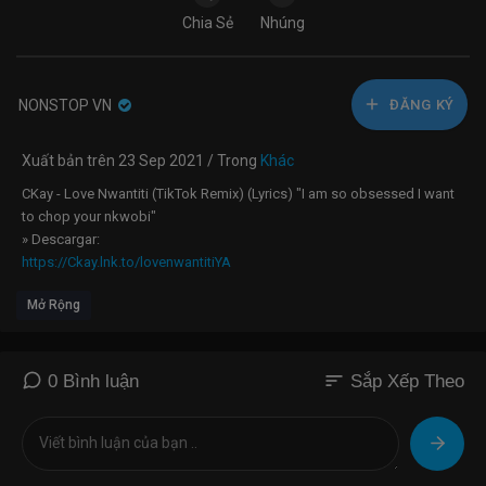
Chia Sẻ
Nhúng
NONSTOP VN
ĐĂNG KÝ
Xuất bản trên 23 Sep 2021 / Trong
Khác
CKay - Love Nwantiti (TikTok Remix) (Lyrics) "I am so obsessed I want
to chop your nkwobi"
» Descargar:
https://Ckay.lnk.to/lovenwantitiYA
Mở Rộng
» Apoyo CKay:
https://www.facebook.com/ckayyo/
https://twitter.com/ckay_yo
https://instagram.com/ckay_yo/
sort
0 Bình luận
Sắp Xếp Theo
(Lyrics):
My baby my valentine
Girl na you dey make my temperature dey rise