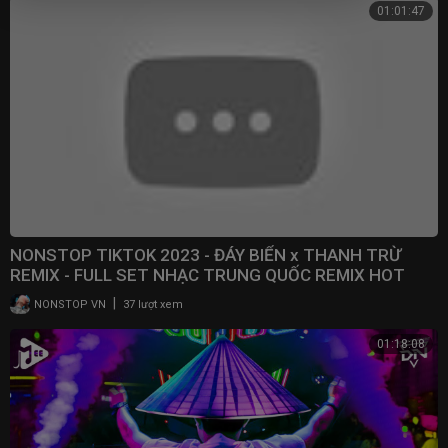
01:01:47
NONSTOP TIKTOK 2023 - ĐÁY BIỂN x THANH TRỪ
REMIX - FULL SET NHẠC TRUNG QUỐC REMIX HOT
TRENDS TIKTOK
|
NONSTOP VN
37 lượt xem
01:18:08