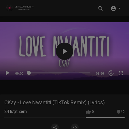
00:00
02:56
20
CKay - Love Nwantiti (TikTok Remix) (Lyrics)
24
lượt xem
0
0