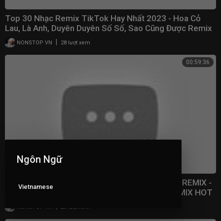
Top 30 Nhạc Remix TikTok Hay Nhất 2023 - Hoa Cỏ
Lau, Là Anh, Duyên Duyên Số Số, Sao Cũng Được Remix
|
NONSTOP VN
28 lượt xem
00:59:36
Ngôn Ngữ
NONSTOP TIKTOK 2023 - ĐÁY BIỂN x VÂY GIỮ REMIX -
Vietnamese
FULL SET NHẠC HOA PHÁP SƯ ĐÔNG LÀO REMIX HOT
2023
|
NONSTOP VN
23 lượt xem