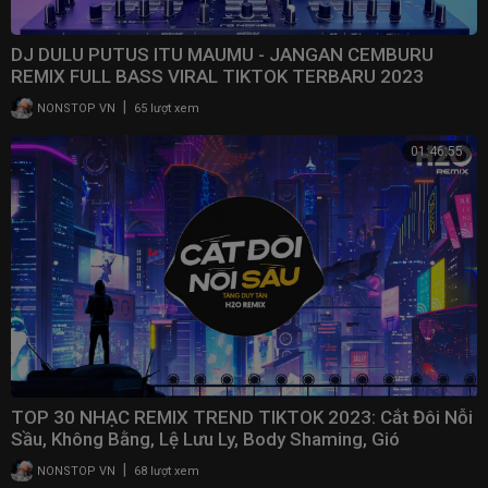
I am so obsessed I want to chop your nkwobi
Love Nwantiti
DJ DULU PUTUS ITU MAUMU - JANGAN CEMBURU
#CKay #LoveNwantiti #Lyrics
REMIX FULL BASS VIRAL TIKTOK TERBARU 2023
|
NONSTOP VN
65 lượt xem
Contact:
LatinHypes@gmail.com
01:46:55
TOP 30 NHẠC REMIX TREND TIKTOK 2023: Cắt Đôi Nỗi
Sầu, Không Bằng, Lệ Lưu Ly, Body Shaming, Gió
|
NONSTOP VN
68 lượt xem