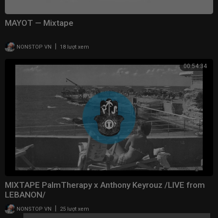
MAYOT — Mixtape
|
NONSTOP VN
18 lượt xem
00:54:34
MIXTAPE PalmTherapy x Anthony Keyrouz /LIVE from
LEBANON/
|
NONSTOP VN
25 lượt xem