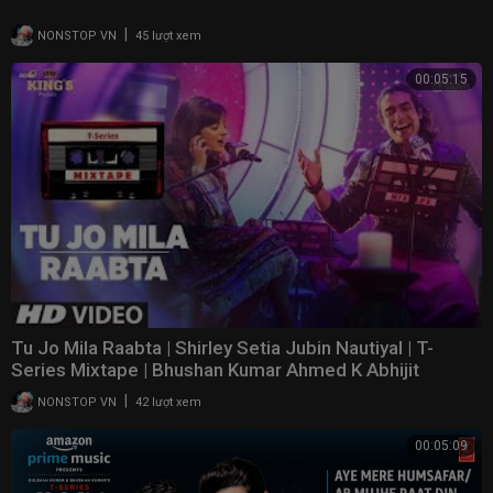
|
NONSTOP VN
45 lượt xem
00:05:15
Tu Jo Mila Raabta | Shirley Setia Jubin Nautiyal | T-
Series Mixtape | Bhushan Kumar Ahmed K Abhijit
|
NONSTOP VN
42 lượt xem
00:05:09