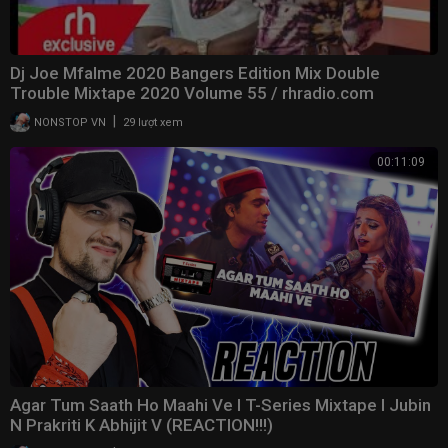
Dj Joe Mfalme 2020 Bangers Edition Mix Double
Trouble Mixtape 2020 Volume 55 / rhradio.com
|
NONSTOP VN
29 lượt xem
00:11:09
Agar Tum Saath Ho Maahi Ve l T-Series Mixtape l Jubin
N Prakriti K Abhijit V (REACTION!!!)