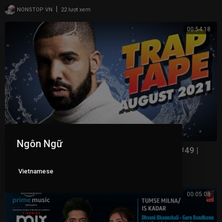
|
NONSTOP VN
22 lượt xem
00:54:18
Ngôn Ngữ
New Rap Songs 2021 Mix August | Trap Tape #49 |
New Hip Hop 2021 Mixtape | DJ Noize
Vietnamese
|
NONSTOP VN
32 lượt xem
00:05:08