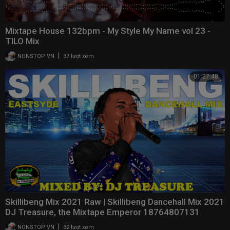
Mixtape House 132bpm - My Style My Name vol 23 -
TILO Mix
|
NONSTOP VN
37 lượt xem
01:27:48
Skillibeng Mix 2021 Raw | Skillibeng Dancehall Mix 2021
DJ Treasure, the Mixtape Emperor 18764807131
|
NONSTOP VN
32 lượt xem