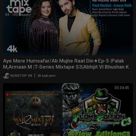
Aye Mere Humsafar/Ab Mujhe Raat Din★Ep-5 |Palak
M,Armaan M |T-Series Mixtape S3|Abhijit Vl Bhushan K
|
NONSTOP VN
36 lượt xem
00:34:45