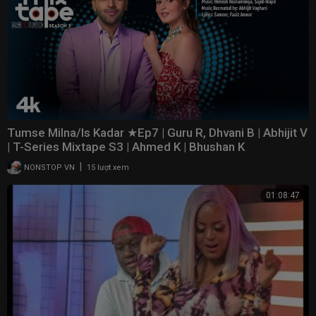
Tumse Milna/Is Kadar ★Ep7 | Guru R, Dhvani B | Abhijit V
| T-Series Mixtape S3 | Ahmed K | Bhushan K
|
NONSTOP VN
15 lượt xem
01:08:47