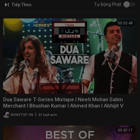
Tự Động Phát
Tiếp Theo
00:05:48
Dua Saware T-Series Mixtape l Neeti Mohan Salim
Merchant l Bhushan Kumar l Ahmed Khan l Abhijit V
|
NONSTOP VN
61 lượt xem
00:47:17