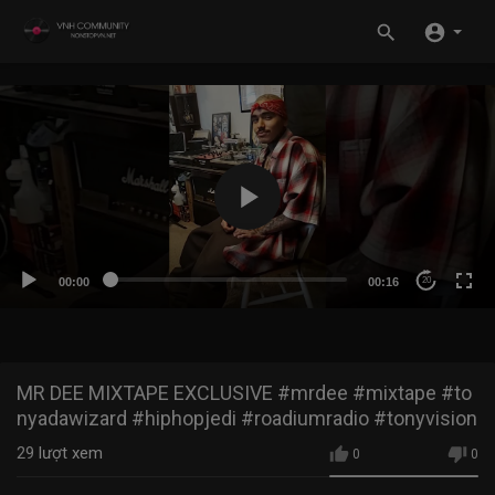
00:00
00:16
20
MR DEE MIXTAPE EXCLUSIVE #mrdee #mixtape #to
nyadawizard #hiphopjedi #roadiumradio #tonyvision
29
lượt xem
0
0