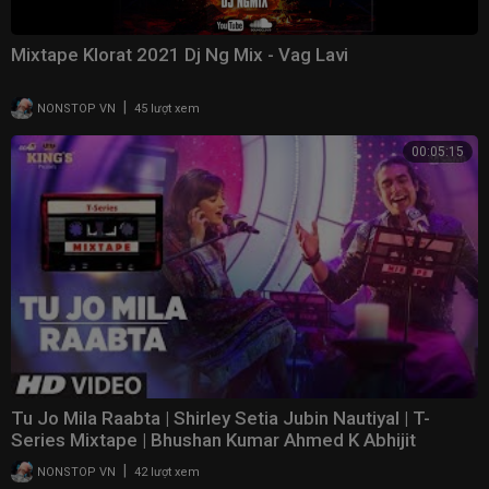
Mixtape Klorat 2021 Dj Ng Mix - Vag Lavi
|
NONSTOP VN
45 lượt xem
00:05:15
Tu Jo Mila Raabta | Shirley Setia Jubin Nautiyal | T-
Series Mixtape | Bhushan Kumar Ahmed K Abhijit
|
NONSTOP VN
42 lượt xem