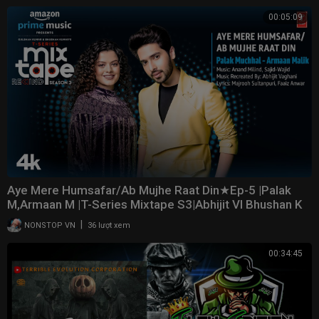
00:05:09
Aye Mere Humsafar/Ab Mujhe Raat Din★Ep-5 |Palak
M,Armaan M |T-Series Mixtape S3|Abhijit Vl Bhushan K
|
NONSTOP VN
36 lượt xem
00:34:45