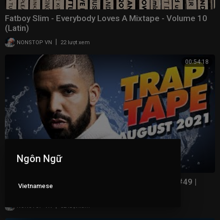
Fatboy Slim - Everybody Loves A Mixtape - Volume 10
(Latin)
|
NONSTOP VN
22 lượt xem
00:54:18
Ngôn Ngữ
New Rap Songs 2021 Mix August | Trap Tape #49 |
Vietnamese
New Hip Hop 2021 Mixtape | DJ Noize
|
NONSTOP VN
32 lượt xem