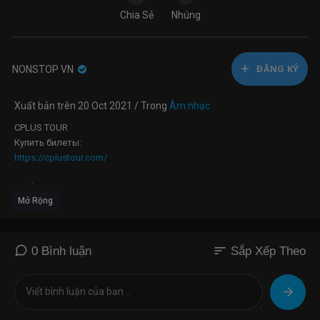
Chia Sẻ
Nhúng
NONSTOP VN
ĐĂNG KÝ
Xuất bản trên 20 Oct 2021 / Trong
Âm nhạc
СPLUS TOUR
Купить билеты:
https://cplustour.com/
Credits:
Mở Rộng
Dir/camera/edit/vfx @io.raw
Analog glich & titles: @razdor.art
Creative producer: @ftrapeznikov_
Production: @cplusmusic
sort
0 Bình luận
Sắp Xếp Theo