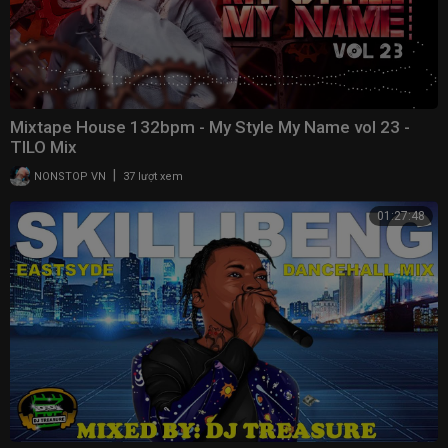
Mixtape House 132bpm - My Style My Name vol 23 -
TILO Mix
|
NONSTOP VN
37 lượt xem
01:27:48