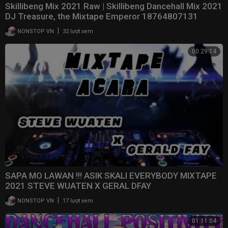
Skillibeng Mix 2021 Raw | Skillibeng Dancehall Mix 2021
DJ Treasure, the Mixtape Emperor 18764807131
|
NONSTOP VN
32 lượt xem
00:29:14
SAPA MO LAWAN !!! ASIK SKALI EVERYBODY MIXTAPE
2021 STEVE WUATEN X GERAL DFAY
|
NONSTOP VN
17 lượt xem
01:11:04