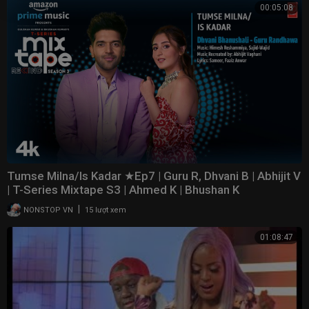
00:05:08
Tumse Milna/Is Kadar ★Ep7 | Guru R, Dhvani B | Abhijit V
| T-Series Mixtape S3 | Ahmed K | Bhushan K
|
NONSTOP VN
15 lượt xem
01:08:47