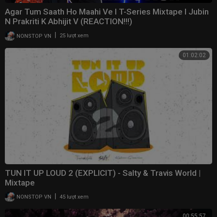
Agar Tum Saath Ho Maahi Ve l T-Series Mixtape l Jubin
N Prakriti K Abhijit V (REACTION!!!)
|
NONSTOP VN
25 lượt xem
01:02:02
TUN IT UP LOUD 2 (EXPLICIT) - Salty & Travis World |
Mixtape
|
NONSTOP VN
45 lượt xem
00:55:57