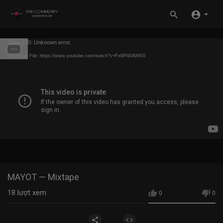
Code 150: Unknown error.
Download File: https://www.youtube.com/watch?v=Fx6PNG8AKI0
MAYOT — Mixtape
18
lượt xem
0
0