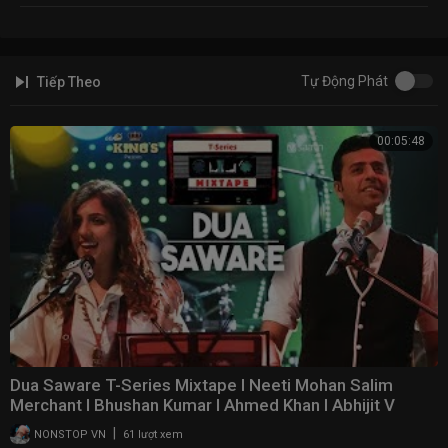
Tự Động Phát
Tiếp Theo
00:05:48
Dua Saware T-Series Mixtape l Neeti Mohan Salim
Merchant l Bhushan Kumar l Ahmed Khan l Abhijit V
|
NONSTOP VN
61 lượt xem