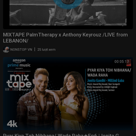
MIXTAPE PalmTherapy x Anthony Keyrouz /LIVE from
LEBANON/
|
NONSTOP VN
25 lượt xem
00:05:17
Pyar Kiya Toh Nibhana/ Wada Raha★Ep6 |Jonita G,