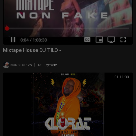
Mixtape House DJ TILO -
|
NONSTOP VN
131 lượt xem
01:11:33