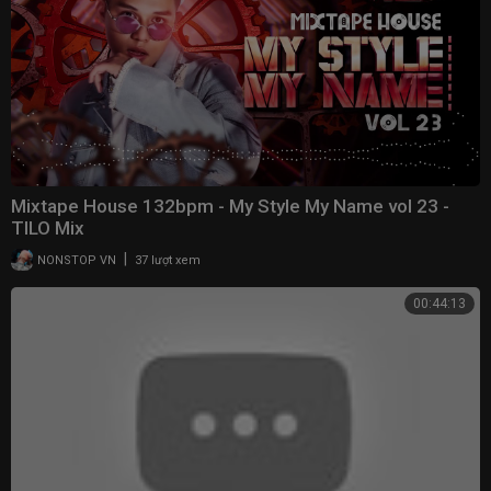
Mixtape House 132bpm - My Style My Name vol 23 -
TILO Mix
|
NONSTOP VN
37 lượt xem
00:44:13