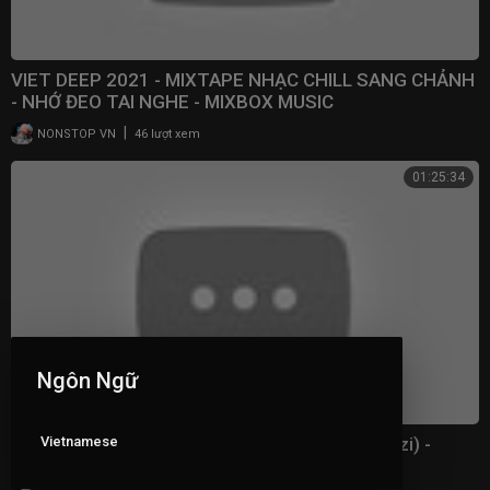
VIET DEEP 2021 - MIXTAPE NHẠC CHILL SANG CHẢNH
- NHỚ ĐEO TAI NGHE - MIXBOX MUSIC
|
NONSTOP VN
46 lượt xem
01:25:34
Ngôn Ngữ
VIET DEEP 2021 - MIXTAPE LOVE STORY (Willzi) -
Vietnamese
DEEP HOUSE CHILL FULL DAY