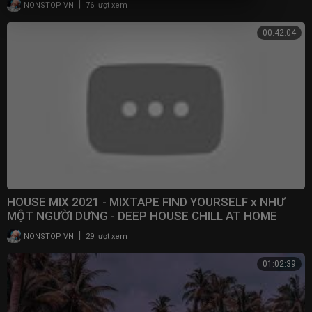
|
NONSTOP VN
76 lượt xem
00:42:04
HOUSE MIX 2021 - MIXTAPE FIND YOURSELF x NHƯ
MỘT NGƯỜI DƯNG - DEEP HOUSE CHILL AT HOME
|
NONSTOP VN
29 lượt xem
01:02:39