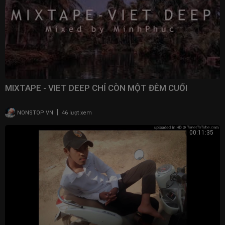
MIXTAPE - VIET DEEP CHỈ CÒN MỘT ĐÊM CUỐI
|
NONSTOP VN
46 lượt xem
00:11:35