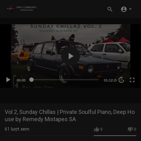
00:00
01:12:26
20
Vol 2, Sunday Chillas | Private Soulful Piano, Deep Ho
use by Remedy Mixtapes SA
61
lượt xem
0
0