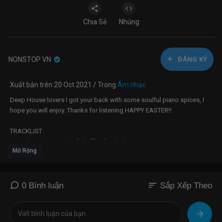
Chia Sẻ
Nhúng
NONSTOP VN
ĐĂNG KÝ
Xuất bản trên 20 Oct 2021 / Trong
Âm nhạc
Deep House lovers I got your back with some soulful piano spices, I
hope you will enjoy. Thanks for listening HAPPY EASTER!!
TRACKLIST
1. Kaylow - The Soul Cafe (Official Video)
Mở Rộng
2. Nastee Nev feat. Donald Sheffey - I'm So Hung Up On You (Infinite
Boys Mix)
3. Kelvin Momo – Thoughts of You
4. Josiah de disciple & Boohle - Mama
sort
0 Bình luận
Sắp Xếp Theo
5. De Mthuda - uMsholozi
6. CocoSA ft Chini - I Never Thought(CocoSA Soulful Touch)
7. Soultronixx Deep Feat. Lebo - Freely Fall (Trust SA's Touch)