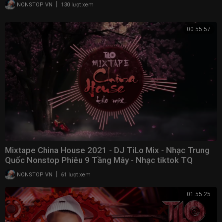
|
NONSTOP VN
130 lượt xem
De Mthuda
00:55:57
Mixtape China House 2021 - DJ TiLo Mix - Nhạc Trung
Quốc Nonstop Phiêu 9 Tầng Mây - Nhạc tiktok TQ
|
NONSTOP VN
61 lượt xem
01:55:25