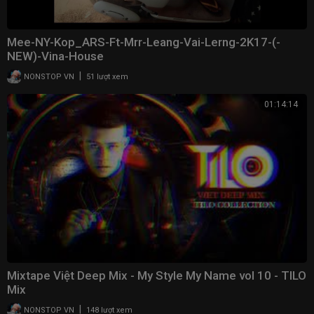
Mee-NY-Kop_ARS-Ft-Mrr-Leang-Vai-Lerng-2K17-(-
NEW)-Vina-House
|
NONSTOP VN
51 lượt xem
01:14:14
Mixtape Việt Deep Mix - My Style My Name vol 10 - TILO
Mix
|
NONSTOP VN
148 lượt xem