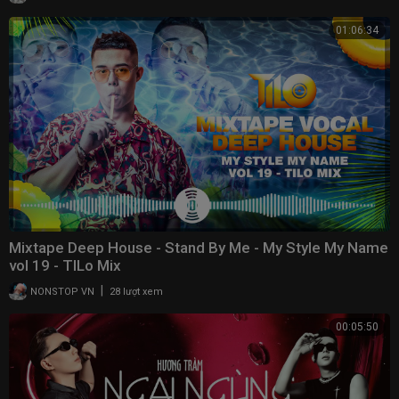
01:06:34
Mixtape Deep House - Stand By Me - My Style My Name
vol 19 - TILo Mix
|
NONSTOP VN
28 lượt xem
00:05:50