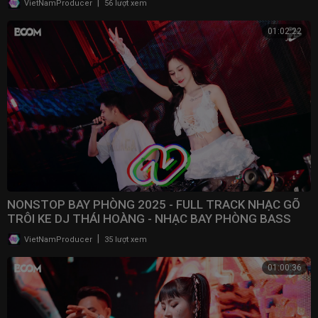
|
VietNamProducer
56 lượt xem
01:02:22
NONSTOP BAY PHÒNG 2025 - FULL TRACK NHẠC GÕ
TRÔI KE DJ THÁI HOÀNG - NHẠC BAY PHÒNG BASS
CWCH MẠNH
|
VietNamProducer
35 lượt xem
01:00:36