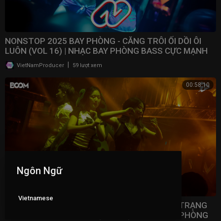
NONSTOP 2025 BAY PHÒNG - CĂNG TRÔI ỐI DỒI ÔI
LUÔN (VOL 16) | NHẠC BAY PHÒNG BASS CỰC MẠNH ​
|
VietNamProducer
59 lượt xem
00:58:10
Ngôn Ngữ
Vietnamese
NONSTOP 2025 VINAHOUSE VIỆT MIX - TÂM TRẠNG
NHẤT BẢNG XẾP HẠNG (VOL 15) | NHẠC BAY PHÒNG