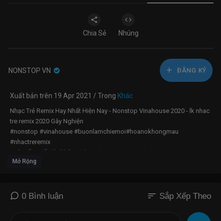
Chia Sẻ
Nhúng
NONSTOP VN
ĐĂNG KÝ
Xuất bản trên 19 Apr 2021 / Trong
Khác
Nhạc Trẻ Remix Hay Nhất Hiện Nay - Nonstop Vinahouse 2020 - lk nhac
tre remix 2020 Gây Nghiện
#nonstop #vinahouse #buonlamchiemoi#hoanokhongmau
#nhactreremix
Link gốc Suốt đời không xứng :
https://www.youtube.com/watch?
Mở Rộng
v=jc1hmvbkO6Q
Nhạc gốc Tình Bạn Diệu Kì :
https://youtu.be/_lUwPb6w0pw​​
NCT:
https://www.nhaccuatui.com/bai....-hat/tinh-ban-dieu-k
Nhạc gốc Hóa Tương Tư :
https://youtu.be/52f5Q50NZdQ
sort
0 Bình luận
Sắp Xếp Theo
Nhạc gốc Họ Yêu Ai Mất Rồi:
https://www.youtube.com/watch?
v=8wSZyRLjUnc