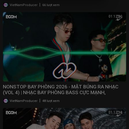
2025
|
VietNamProducer
66 lượt xem
01:12:00
NONSTOP BAY PHÒNG 2026 - MẶT BÚNG RA NHẠC
(VOL 4) | NHẠC BAY PHÒNG BASS CỰC MẠNH,
NONSTOP 2025
|
VietNamProducer
48 lượt xem
01:12:18