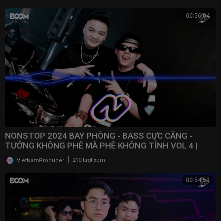
00:56:04
NONSTOP 2024 BAY PHÒNG - BASS CỰC CĂNG -
TƯỞNG KHÔNG PHÊ MÀ PHÊ KHÔNG TỈNH VOL 4 |
NONSTOP VN
|
VietNamProducer
210 lượt xem
00:54:59