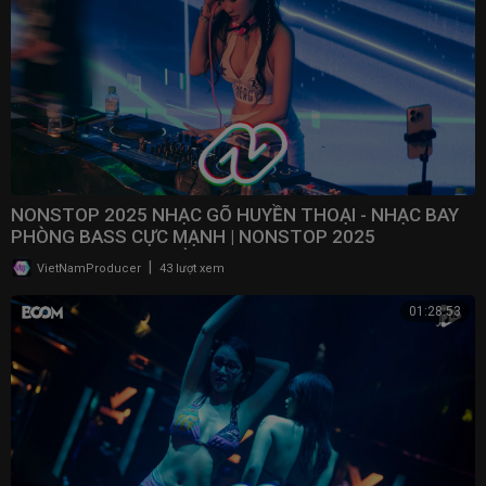
NONSTOP 2025 NHẠC GÕ HUYỀN THOẠI - NHẠC BAY
PHÒNG BASS CỰC MẠNH | NONSTOP 2025
VINAHOUSE BAY PHÒNG
|
VietNamProducer
43 lượt xem
01:28:53