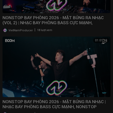
NONSTOP BAY PHÒNG 2026 - MẶT BÚNG RA NHẠC
(VOL 2) | NHẠC BAY PHÒNG BASS CỰC MẠNH,
NONSTOP 2025
|
VietNamProducer
18 lượt xem
01:01:19
NONSTOP BAY PHÒNG 2026 - MẶT BÚNG RA NHẠC |
NHẠC BAY PHÒNG BASS CỰC MẠNH, NONSTOP
VINAHOUSE 2025