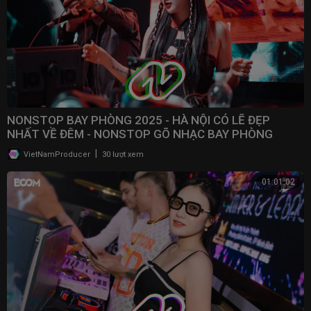
NONSTOP BAY PHÒNG 2025 - HÀ NỘI CÓ LẼ ĐẸP
NHẤT VỀ ĐÊM - NONSTOP GÕ NHẠC BAY PHÒNG
BASS CỰC MẠNH 2025
|
VietNamProducer
30 lượt xem
01:01:02