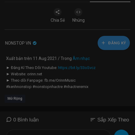
Chia Sẻ
Nhúng
NONSTOP VN
ĐĂNG KÝ
Xuất bản trên 11 Aug 2021 / Trong
Âm nhạc
► Đăng Kí Theo Dõi Youtube:
https://bit.ly/33oSvcz
► Website: orinn.net
► Theo dõi Fanpage: fb.me/OrinnMusic
#kenhnonstop #nonstopnhactre #nhactreremix
--------------------------------------------------------------------
Mở Rộng
☞ LH Vấn Đề Bản Quyền:
contact@orinn.net
© Bản quyền Video thuộc về CT Media & Orinn Music
© Copyright by CT Media & Orinn Music ☞ Do not Reup
--------------------------------------------------------------------
sort
0 Bình luận
Sắp Xếp Theo