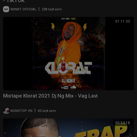
- TIKTOK
|
WINNT OFFICIAL
238 lượt xem
01:11:33
Mixtape Klorat 2021 Dj Ng Mix - Vag Lavi
|
NONSTOP VN
45 lượt xem
00:54:18