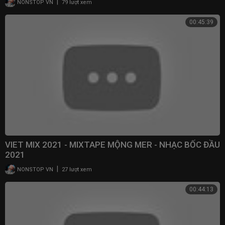
|
NONSTOP VN
79 lượt xem
00:45:39
VIET MIX 2021 - MIXTAPE MỘNG MER - NHẠC BỐC ĐẦU
2021
|
NONSTOP VN
27 lượt xem
00:44:13