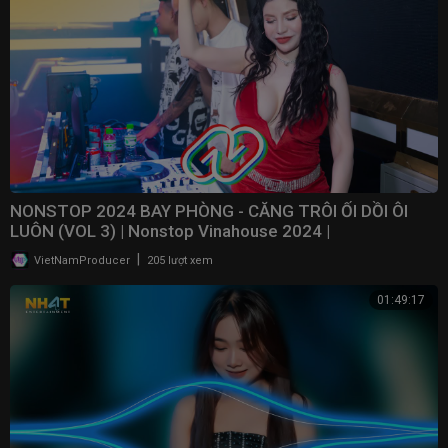
NONSTOP 2024 BAY PHÒNG - CĂNG TRÔI ỐI DỒI ÔI
LUÔN (VOL 3) | Nonstop Vinahouse 2024 | ​
⁠@NONSTOPVNDJ
|
VietNamProducer
205 lượt xem
01:49:17