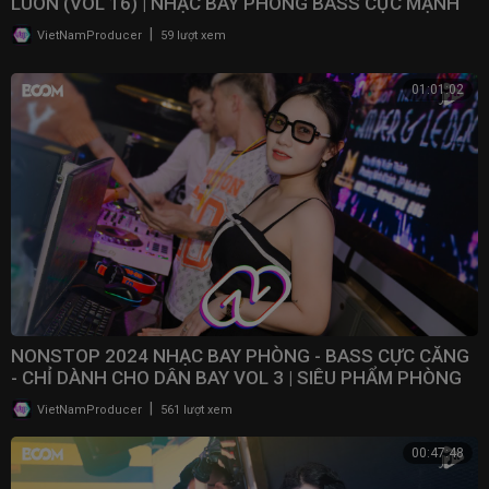
LUÔN (VOL 16) | NHẠC BAY PHÒNG BASS CỰC MẠNH ​
|
VietNamProducer
59 lượt xem
01:01:02
NONSTOP 2024 NHẠC BAY PHÒNG - BASS CỰC CĂNG
- CHỈ DÀNH CHO DÂN BAY VOL 3 | SIÊU PHẨM PHÒNG
BAY 2024
|
VietNamProducer
561 lượt xem
00:47:48