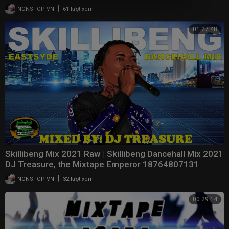
|
NONSTOP VN
61 lượt xem
01:27:48
Skillibeng Mix 2021 Raw | Skillibeng Dancehall Mix 2021
DJ Treasure, the Mixtape Emperor 18764807131
|
NONSTOP VN
32 lượt xem
00:29:14