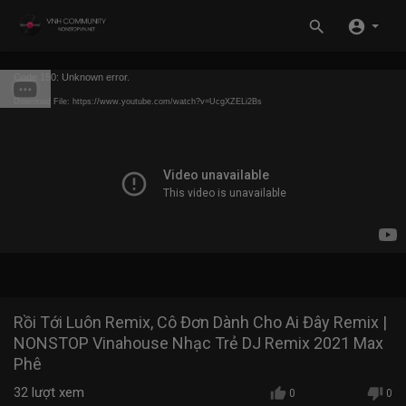
Code 150: Unknown error.
Download File: https://www.youtube.com/watch?v=UcgXZELi2Bs
Rồi Tới Luôn Remix, Cô Đơn Dành Cho Ai Đây Remix |
NONSTOP Vinahouse Nhạc Trẻ DJ Remix 2021 Max
Phê
32
lượt xem
0
0