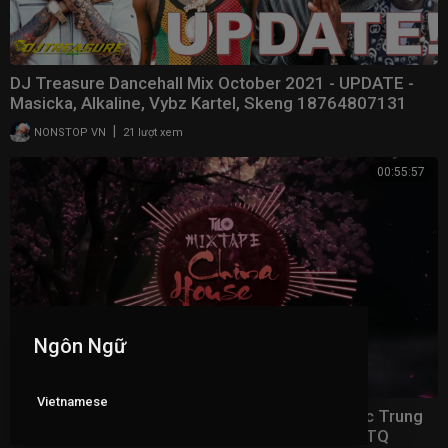
DJ Treasure Dancehall Mix October 2021 - UPDATE -
Masicka, Alkaline, Vybz Kartel, Skeng 18764807131
|
NONSTOP VN
21 lượt xem
00:55:57
Ngôn Ngữ
Vietnamese
Mixtape China House 2021 - DJ TiLo Mix - Nhạc Trung
Quốc Nonstop Phiêu 9 Tầng Mây - Nhạc tiktok TQ