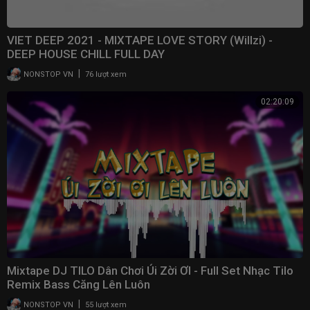
VIET DEEP 2021 - MIXTAPE LOVE STORY (Willzi) -
DEEP HOUSE CHILL FULL DAY
|
NONSTOP VN
76 lượt xem
02:20:09
Mixtape DJ TILO Dân Chơi Úi Zời ƠI - Full Set Nhạc Tilo
Remix Bass Căng Lên Luôn
|
NONSTOP VN
55 lượt xem