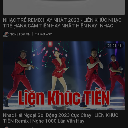
NHẠC TRẺ REMIX HAY NHẤT 2023 - LIÊN KHÚC NHẠC
TRẺ HANA CẨM TIÊN HAY NHẤT HIỆN NAY -NHẠC
TUYỂN CHỌN
|
NONSTOP VN
23 lượt xem
01:01:41
Nhạc Hải Ngoại Sôi Động 2023 Cực Cháy | LIÊN KHÚC
TIỀN Remix | Nghe 1000 Lần Vẫn Hay