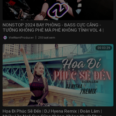
NONSTOP 2024 BAY PHÒNG - BASS CỰC CĂNG -
TƯỞNG KHÔNG PHÊ MÀ PHÊ KHÔNG TỈNH VOL 4 |
NONSTOP VN
|
VietNamProducer
210 lượt xem
00:03:29
Họa Đi Phúc Sẽ Đến | DJ Hyena Remix | Đoàn Lâm |