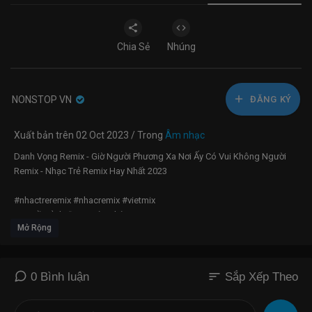
Chia Sẻ
Nhúng
NONSTOP VN
ĐĂNG KÝ
Xuất bản trên 02 Oct 2023 / Trong
Âm nhạc
Danh Vọng Remix - Giờ Người Phương Xa Nơi Ấy Có Vui Không Người
Remix - Nhạc Trẻ Remix Hay Nhất 2023
#nhactreremix #nhacremix #vietmix
? Nguồn ảnh: Đang cập nhật...
Mở Rộng
MV Gốc:
https://www.youtube.com/watch?v=6fcLG2BYSew
-------------------------
▪️ Đăng kí Kênh:
https://bit.ly/3Vxn1dl
▪️ Fanpage:
https://www.facebook.com/NH4TEntertainment
sort
0 Bình luận
Sắp Xếp Theo
▪️ Instagram:
https://www.instagram.com/nh4tentertainment
▪️ Website:
https://www.nh4tentertainment.com