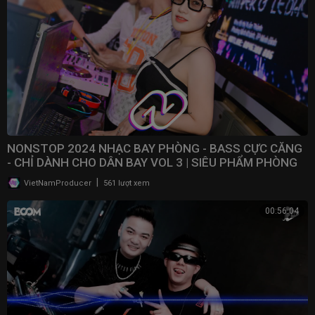
NONSTOP 2024 NHẠC BAY PHÒNG - BASS CỰC CĂNG
- CHỈ DÀNH CHO DÂN BAY VOL 3 | SIÊU PHẨM PHÒNG
BAY 2024
|
VietNamProducer
561 lượt xem
00:56:04