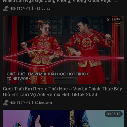
Nhiều Lần Ngã Gục Cũng Không, Không Khuất Phục ....
|
NONSTOP VN
412 lượt xem
01:14:54
Cưới Thôi Em Remix Thái Học ~ Vậy Là Chính Thức Bây
Giờ Em Làm Vợ Anh Remix Hot Tiktok 2023
|
NONSTOP VN
82 lượt xem
00:05:17