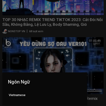
TOP 30 NHẠC REMIX TREND TIKTOK 2023: Cắt Đôi Nỗi
Sầu, Không Bằng, Lệ Lưu Ly, Body Shaming, Gió
|
NONSTOP VN
68 lượt xem
01:00:49
Ngôn Ngữ
Vietnamese
Nhạc Remix TikTok Hot Nhất 2023 - Nhạc Trẻ Remix
Hay 2023 - Nhạc Hot TikTok Hiện Nay