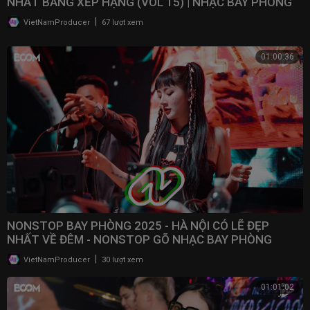
NHẤT BẢNG XẾP HẠNG (VOL 15) | NHẠC BAY PHÒNG
2025
|
VietNamProducer
67 lượt xem
01:00:36
NONSTOP BAY PHÒNG 2025 - HÀ NỘI CÓ LẼ ĐẸP
NHẤT VỀ ĐÊM - NONSTOP GÕ NHẠC BAY PHÒNG
BASS CỰC MẠNH 2025
|
VietNamProducer
30 lượt xem
01:01:02