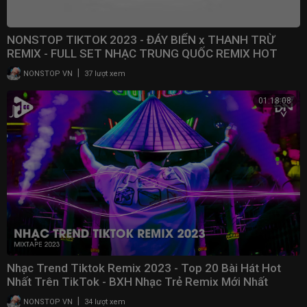
NONSTOP TIKTOK 2023 - ĐÁY BIỂN x THANH TRỪ
REMIX - FULL SET NHẠC TRUNG QUỐC REMIX HOT
TRENDS TIKTOK
|
NONSTOP VN
37 lượt xem
01:18:08
Nhạc Trend Tiktok Remix 2023 - Top 20 Bài Hát Hot
Nhất Trên TikTok - BXH Nhạc Trẻ Remix Mới Nhất
|
NONSTOP VN
34 lượt xem