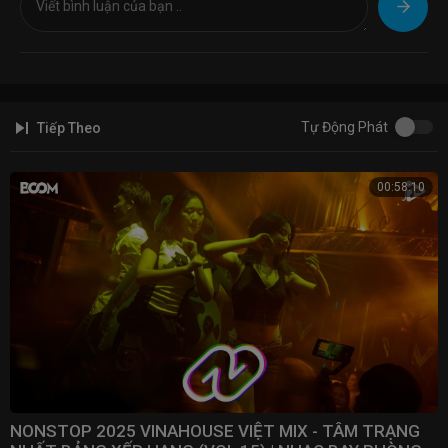
✉ Hợp tác, quảng cáo, khiếu nại các vấn đề về bản quyền vui lòng liên
hệ qua mail:
vietnam@euphoriamedia.com
© Bản quyền video thuộc về NH4T Media Music / NH4T Entertainment
© Copyright by NH4T Media Music / NH4T Entertainment ☞ Do not
Tự Động Phát
Tiếp Theo
Reup
00:58:10
NONSTOP 2025 VINAHOUSE VIỆT MIX - TÂM TRẠNG