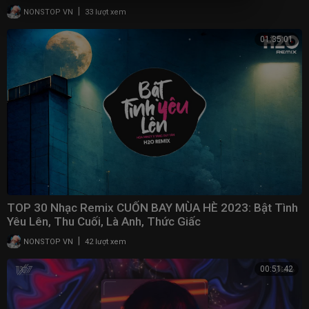
|
NONSTOP VN
33 lượt xem
01:35:01
TOP 30 Nhạc Remix CUỐN BAY MÙA HÈ 2023: Bật Tình
Yêu Lên, Thu Cuối, Là Anh, Thức Giấc
|
NONSTOP VN
42 lượt xem
00:51:42