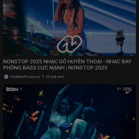
NONSTOP 2025 NHẠC GÕ HUYỀN THOẠI - NHẠC BAY
PHÒNG BASS CỰC MẠNH | NONSTOP 2025
VINAHOUSE BAY PHÒNG
|
VietNamProducer
43 lượt xem
01:28:53