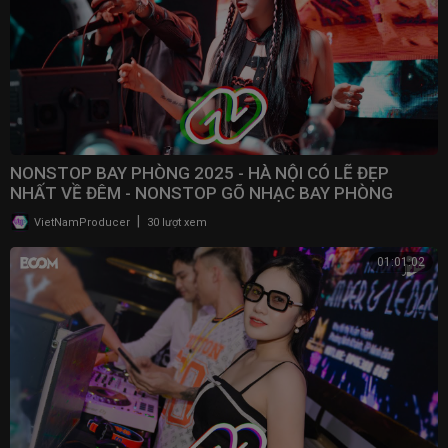
NONSTOP BAY PHÒNG 2025 - HÀ NỘI CÓ LẼ ĐẸP
NHẤT VỀ ĐÊM - NONSTOP GÕ NHẠC BAY PHÒNG
BASS CỰC MẠNH 2025
|
VietNamProducer
30 lượt xem
01:01:02