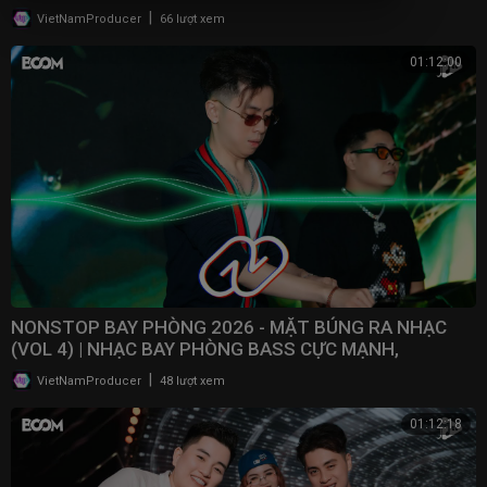
2025
|
VietNamProducer
66 lượt xem
01:12:00
NONSTOP BAY PHÒNG 2026 - MẶT BÚNG RA NHẠC
(VOL 4) | NHẠC BAY PHÒNG BASS CỰC MẠNH,
NONSTOP 2025
|
VietNamProducer
48 lượt xem
01:12:18