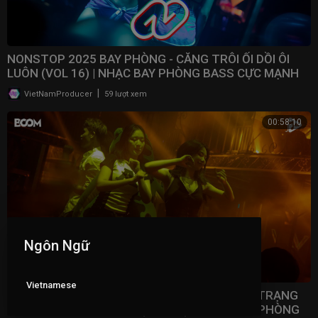
NONSTOP 2025 BAY PHÒNG - CĂNG TRÔI ỐI DỒI ÔI
LUÔN (VOL 16) | NHẠC BAY PHÒNG BASS CỰC MẠNH ​
|
VietNamProducer
59 lượt xem
00:58:10
Ngôn Ngữ
Vietnamese
NONSTOP 2025 VINAHOUSE VIỆT MIX - TÂM TRẠNG
NHẤT BẢNG XẾP HẠNG (VOL 15) | NHẠC BAY PHÒNG