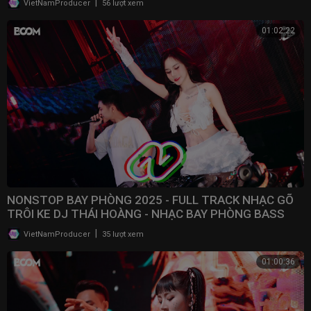
|
VietNamProducer
56 lượt xem
01:02:22
NONSTOP BAY PHÒNG 2025 - FULL TRACK NHẠC GÕ
TRÔI KE DJ THÁI HOÀNG - NHẠC BAY PHÒNG BASS
CWCH MẠNH
|
VietNamProducer
35 lượt xem
01:00:36