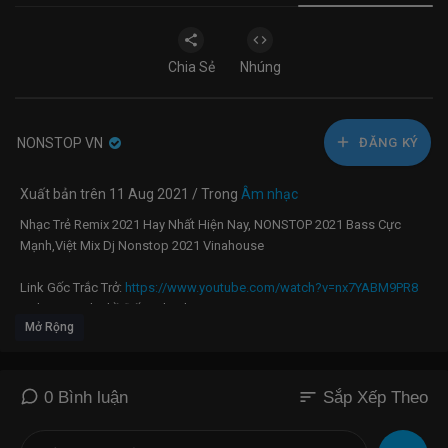
Chia Sẻ
Nhúng
NONSTOP VN
ĐĂNG KÝ
Xuất bản trên 11 Aug 2021 / Trong
Âm nhạc
Nhạc Trẻ Remix 2021 Hay Nhất Hiện Nay, NONSTOP 2021 Bass Cực
Mạnh,Việt Mix Dj Nonstop 2021 Vinahouse
Link Gốc Trắc Trở:
https://www.youtube.com/watch?v=nx7YABM9PR8
Link Goc Anh Thề Đấy - Thanh Hưng |
Mở Rộng
https://www.youtube.com/watch?v=hnXZG1WxczU
#nonstop #vinahouse #buonlamchiemoi#hoanokhongmau
#nhactreremix
LINK GỐC CHỈ LÀ KHÔNG CÙNG NHAU :
sort
0 Bình luận
Sắp Xếp Theo
https://www.youtube.com/watch?v=UqKVL56IJB8
lINK GỐC SUỐT ĐỜI KHÔNG XỨNG :
https://www.youtube.com/watch?