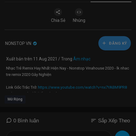
Chia Sẻ
Nhúng
NONSTOP VN
ĐĂNG KÝ
Xuất bản trên 11 Aug 2021 / Trong
Âm nhạc
Nhạc Trẻ Remix Hay Nhất Hiện Nay - Nonstop Vinahouse 2020 - lk nhac
tre remix 2020 Gây Nghiện
Link Gốc Trắc Trở:
https://www.youtube.com/watch?v=nx7YABM9PR8
Link Goc Anh Thề Đấy - Thanh Hưng |
Mở Rộng
https://www.youtube.com/watch?v=hnXZG1WxczU
#nonstop #vinahouse #buonlamchiemoi#hoanokhongmau
#nhactreremix
LINK GỐC CHỈ LÀ KHÔNG CÙNG NHAU :
sort
0 Bình luận
Sắp Xếp Theo
https://www.youtube.com/watch?v=UqKVL56IJB8
lINK GỐC SUỐT ĐỜI KHÔNG XỨNG :
https://www.youtube.com/watch?