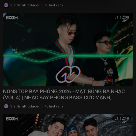
2025
|
VietNamProducer
66 lượt xem
01:12:00
NONSTOP BAY PHÒNG 2026 - MẶT BÚNG RA NHẠC
(VOL 4) | NHẠC BAY PHÒNG BASS CỰC MẠNH,
NONSTOP 2025
|
VietNamProducer
48 lượt xem
01:12:18