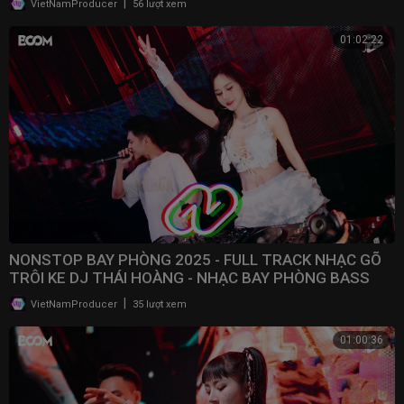
|
VietNamProducer
56 lượt xem
01:02:22
NONSTOP BAY PHÒNG 2025 - FULL TRACK NHẠC GÕ
TRÔI KE DJ THÁI HOÀNG - NHẠC BAY PHÒNG BASS
CWCH MẠNH
|
VietNamProducer
35 lượt xem
01:00:36