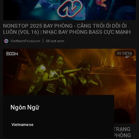
NONSTOP 2025 BAY PHÒNG - CĂNG TRÔI ỐI DỒI ÔI
LUÔN (VOL 16) | NHẠC BAY PHÒNG BASS CỰC MẠNH ​
|
VietNamProducer
58 lượt xem
00:58:10
Ngôn Ngữ
Vietnamese
NONSTOP 2025 VINAHOUSE VIỆT MIX - TÂM TRẠNG
NHẤT BẢNG XẾP HẠNG (VOL 15) | NHẠC BAY PHÒNG