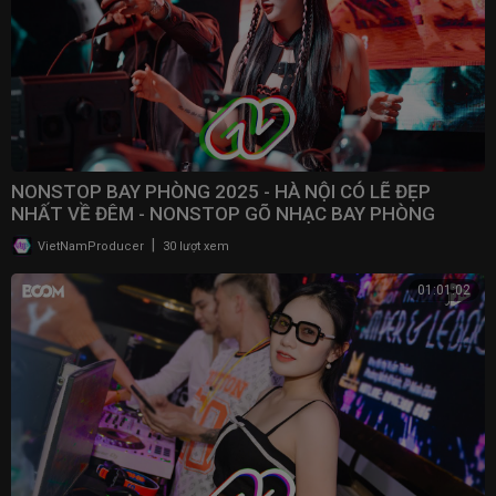
NONSTOP BAY PHÒNG 2025 - HÀ NỘI CÓ LẼ ĐẸP
NHẤT VỀ ĐÊM - NONSTOP GÕ NHẠC BAY PHÒNG
BASS CỰC MẠNH 2025
|
VietNamProducer
30 lượt xem
01:01:02