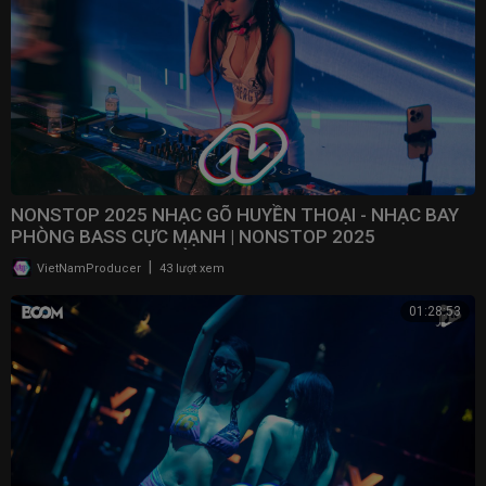
NONSTOP 2025 NHẠC GÕ HUYỀN THOẠI - NHẠC BAY
PHÒNG BASS CỰC MẠNH | NONSTOP 2025
VINAHOUSE BAY PHÒNG
|
VietNamProducer
43 lượt xem
01:28:53