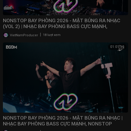
NONSTOP BAY PHÒNG 2026 - MẶT BÚNG RA NHẠC
(VOL 2) | NHẠC BAY PHÒNG BASS CỰC MẠNH,
NONSTOP 2025
|
VietNamProducer
18 lượt xem
01:01:19
NONSTOP BAY PHÒNG 2026 - MẶT BÚNG RA NHẠC |
NHẠC BAY PHÒNG BASS CỰC MẠNH, NONSTOP
VINAHOUSE 2025