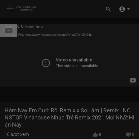
Code 150: Unknown error.
Download File: https://www.youtube.com/watch?v=qn0TmASKO4g
Hôm Nay Em Cưới Rồi Remix x Sợ Lắm | Remix | NO
NSTOP Vinahouse Nhạc Trẻ Remix 2021 Mới Nhất Hi
ện Nay
16
lượt xem
0
0