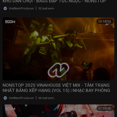
KHỔ DÂN CHƠI - BASS ĐẬP TỨC NGỰC - NONSTOP
BAY ĐÁM CƯỚI
|
VietNamProducer
52 lượt xem
00:58:10
NONSTOP 2025 VINAHOUSE VIỆT MIX - TÂM TRẠNG
NHẤT BẢNG XẾP HẠNG (VOL 15) | NHẠC BAY PHÒNG
2025
|
VietNamProducer
66 lượt xem
01:00:36