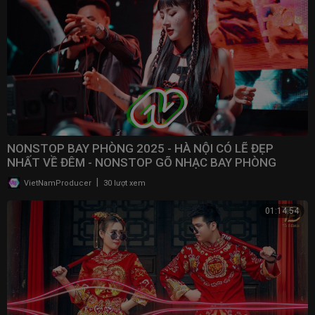
NONSTOP BAY PHÒNG 2025 - HÀ NỘI CÓ LẼ ĐẸP
NHẤT VỀ ĐÊM - NONSTOP GÕ NHẠC BAY PHÒNG
BASS CỰC MẠNH 2025
|
VietNamProducer
30 lượt xem
01:14:54