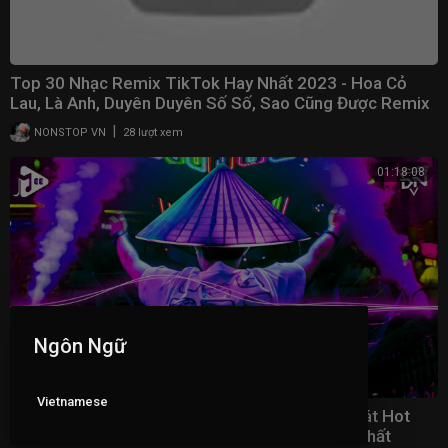
Top 30 Nhạc Remix TikTok Hay Nhất 2023 - Hoa Cỏ
Lau, Là Anh, Duyên Duyên Số Số, Sao Cũng Được Remix
|
NONSTOP VN
28 lượt xem
01:18:08
Ngôn Ngữ
Vietnamese
Nhạc Trend Tiktok Remix 2023 - Top 20 Bài Hát Hot
Nhất Trên TikTok - BXH Nhạc Trẻ Remix Mới Nhất