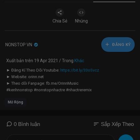
Chia Sẻ
Nhúng
NONSTOP VN
ĐĂNG KÝ
Xuất bản trên 19 Apr 2021 / Trong
Khác
► Đăng Kí Theo Dõi Youtube:
https://bit.ly/33oSvcz
► Website: orinn.net
► Theo dõi Fanpage: fb.me/OrinnMusic
#kenhnonstop #nonstopnhactre #nhactreremix
--------------------------------------------------------------------
Mở Rộng
☞ LH Vấn Đề Bản Quyền:
contact@orinn.net
© Bản quyền Video thuộc về CT Media & Orinn Music
© Copyright by CT Media & Orinn Music ☞ Do not Reup
--------------------------------------------------------------------
sort
0 Bình luận
Sắp Xếp Theo