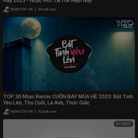
Hay 2023 - Nhạc Hot TikTok Hiện Nay
|
NONSTOP VN
33 lượt xem
01:35:01
TOP 30 Nhạc Remix CUỐN BAY MÙA HÈ 2023: Bật Tình
Yêu Lên, Thu Cuối, Là Anh, Thức Giấc
|
NONSTOP VN
42 lượt xem
01:18:07