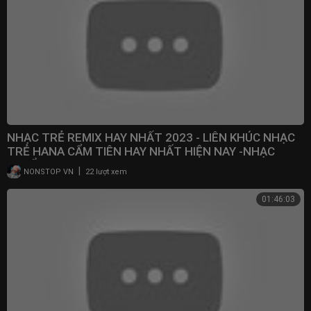
NHẠC TRẺ REMIX HAY NHẤT 2023 - LIÊN KHÚC NHẠC
TRẺ HANA CẨM TIÊN HAY NHẤT HIỆN NAY -NHẠC
TUYỂN CHỌN
|
NONSTOP VN
22 lượt xem
01:46:03