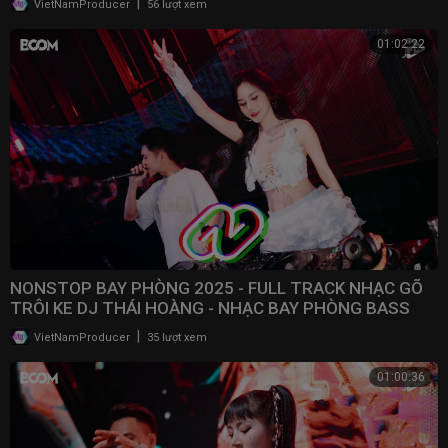
|
VietNamProducer
56 lượt xem
01:02:22
NONSTOP BAY PHÒNG 2025 - FULL TRACK NHẠC GÕ
TRÔI KE DJ THÁI HOÀNG - NHẠC BAY PHÒNG BASS
CWCH MẠNH
|
VietNamProducer
35 lượt xem
01:00:36