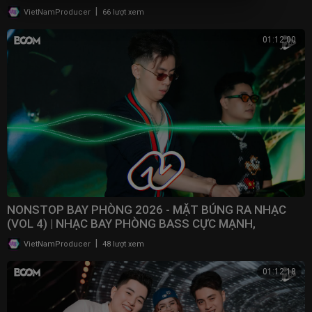
2025
|
VietNamProducer
66 lượt xem
01:12:00
NONSTOP BAY PHÒNG 2026 - MẶT BÚNG RA NHẠC
(VOL 4) | NHẠC BAY PHÒNG BASS CỰC MẠNH,
NONSTOP 2025
|
VietNamProducer
48 lượt xem
01:12:18