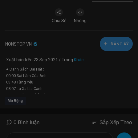
Chia Sẻ
Nhúng
NONSTOP VN
ĐĂNG KÝ
Xuất bản trên 23 Sep 2021 / Trong
Khác
● Danh Sách Bài Hát :
00:00 Sai Lầm Của Anh
03:48 Từng Yêu
08:07 Lá Xa Lìa Cành
11:51 Bước Qua Đời Nhau
Mở Rộng
15:22 Hơn Cả Yêu
19:01 Tình Sầu Thiên Thu Muôn Lối
21:45 Người Đến Từ Triều Châu
23:56 Đắng Môi
sort
0 Bình luận
Sắp Xếp Theo
● Thể Hiện: Nam Bonsai
● Âm Nhạc: Hải Hoàng