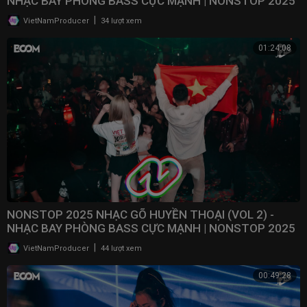
NHẠC BAY PHÒNG BASS CỰC MẠNH | NONSTOP 2025
VINAHOUSE
|
VietNamProducer
34 lượt xem
01:24:08
NONSTOP 2025 NHẠC GÕ HUYỀN THOẠI (VOL 2) -
NHẠC BAY PHÒNG BASS CỰC MẠNH | NONSTOP 2025
VINAHOUSE
|
VietNamProducer
44 lượt xem
00:49:28