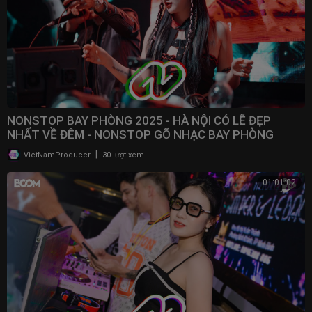
NONSTOP BAY PHÒNG 2025 - HÀ NỘI CÓ LẼ ĐẸP
NHẤT VỀ ĐÊM - NONSTOP GÕ NHẠC BAY PHÒNG
BASS CỰC MẠNH 2025
|
VietNamProducer
30 lượt xem
01:01:02