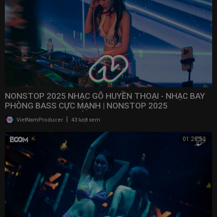
NONSTOP 2025 NHẠC GÕ HUYỀN THOẠI - NHẠC BAY
PHÒNG BASS CỰC MẠNH | NONSTOP 2025
VINAHOUSE BAY PHÒNG
|
VietNamProducer
43 lượt xem
01:28:53