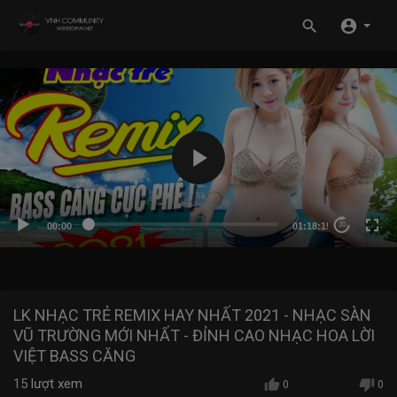
00:00
01:18:15
20
LK NHẠC TRẺ REMIX HAY NHẤT 2021 - NHẠC SÀN
VŨ TRƯỜNG MỚI NHẤT - ĐỈNH CAO NHẠC HOA LỜI
VIỆT BASS CĂNG
15
lượt xem
0
0