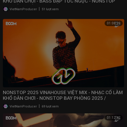
KHỔ DÂN CHƠI - BASS ĐẬP TỨC NGỰC - NONSTOP
BAY ĐÁM CƯỚI
|
VietNamProducer
51 lượt xem
01:08:29
NONSTOP 2025 VINAHOUSE VIỆT MIX - NHẠC CỔ LÀM
KHỔ DÂN CHƠI - NONSTOP BAY PHÒNG 2025 /
@NONSTOPVNDJ
|
VietNamProducer
69 lượt xem
01:12:42