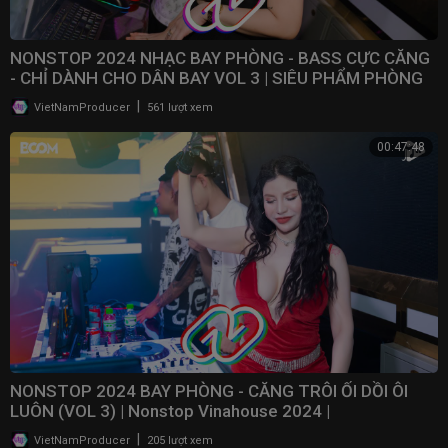
NONSTOP 2024 NHẠC BAY PHÒNG - BASS CỰC CĂNG
- CHỈ DÀNH CHO DÂN BAY VOL 3 | SIÊU PHẨM PHÒNG
BAY 2024
|
VietNamProducer
561 lượt xem
00:47:48
NONSTOP 2024 BAY PHÒNG - CĂNG TRÔI ỐI DỒI ÔI
LUÔN (VOL 3) | Nonstop Vinahouse 2024 | ​
⁠@NONSTOPVNDJ
|
VietNamProducer
205 lượt xem