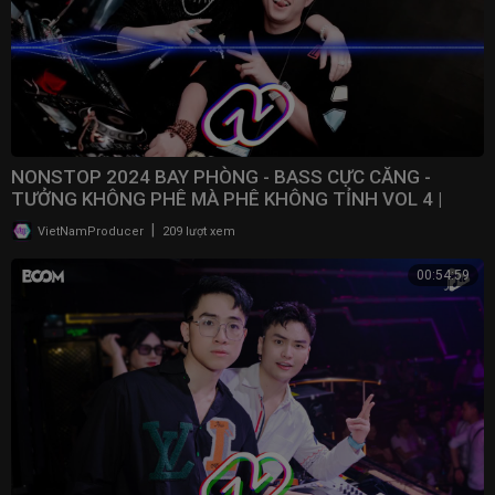
NONSTOP 2024 BAY PHÒNG - BASS CỰC CĂNG -
TƯỞNG KHÔNG PHÊ MÀ PHÊ KHÔNG TỈNH VOL 4 |
NONSTOP VN
|
VietNamProducer
209 lượt xem
00:54:59