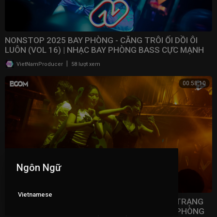
NONSTOP 2025 BAY PHÒNG - CĂNG TRÔI ỐI DỒI ÔI
LUÔN (VOL 16) | NHẠC BAY PHÒNG BASS CỰC MẠNH ​
|
VietNamProducer
58 lượt xem
00:58:10
Ngôn Ngữ
Vietnamese
NONSTOP 2025 VINAHOUSE VIỆT MIX - TÂM TRẠNG
NHẤT BẢNG XẾP HẠNG (VOL 15) | NHẠC BAY PHÒNG