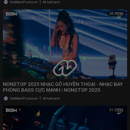
|
VietNamProducer
44 lượt xem
00:49:28
NONSTOP 2025 NHẠC GÕ HUYỀN THOẠI - NHẠC BAY
PHÒNG BASS CỰC MẠNH | NONSTOP 2025
VINAHOUSE BAY PHÒNG
|
VietNamProducer
43 lượt xem
01:28:53