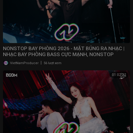
NONSTOP BAY PHÒNG 2026 - MẶT BÚNG RA NHẠC |
NHẠC BAY PHÒNG BASS CỰC MẠNH, NONSTOP
VINAHOUSE 2025
|
VietNamProducer
56 lượt xem
01:02:22