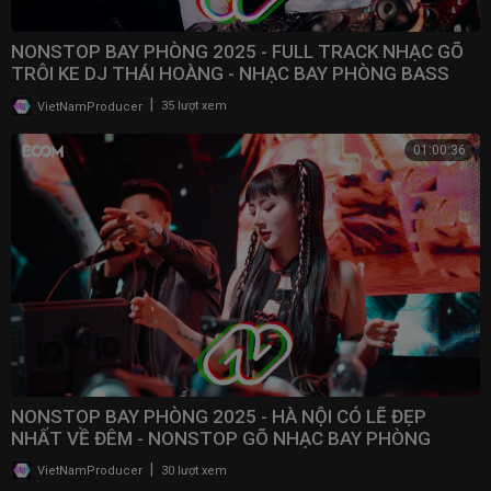
NONSTOP BAY PHÒNG 2025 - FULL TRACK NHẠC GÕ
TRÔI KE DJ THÁI HOÀNG - NHẠC BAY PHÒNG BASS
CWCH MẠNH
|
VietNamProducer
35 lượt xem
01:00:36
NONSTOP BAY PHÒNG 2025 - HÀ NỘI CÓ LẼ ĐẸP
NHẤT VỀ ĐÊM - NONSTOP GÕ NHẠC BAY PHÒNG
BASS CỰC MẠNH 2025
|
VietNamProducer
30 lượt xem