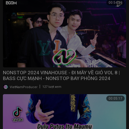
00:54:59
NONSTOP 2024 VINAHOUSE - ĐI MÂY VỀ GIÓ VOL 8 |
BASS CỰC MẠNH - NONSTOP BAY PHÒNG 2024
|
VietNamProducer
127 lượt xem
00:05:17