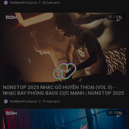
BAY ĐÁM CƯỚI
|
VietNamProducer
52 lượt xem
01:12:42
NONSTOP 2025 NHẠC GÕ HUYỀN THOẠI (VOL 5) -
NHẠC BAY PHÒNG BASS CỰC MẠNH | NONSTOP 2025
VINAHOUSE
|
VietNamProducer
71 lượt xem
01:15:40