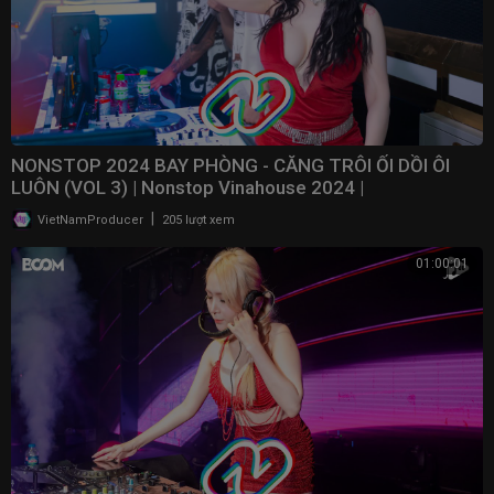
NONSTOP 2024 BAY PHÒNG - CĂNG TRÔI ỐI DỒI ÔI
LUÔN (VOL 3) | Nonstop Vinahouse 2024 | ​
⁠@NONSTOPVNDJ
|
VietNamProducer
205 lượt xem
01:00:01