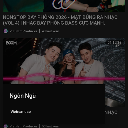
NONSTOP BAY PHÒNG 2026 - MẶT BÚNG RA NHẠC
(VOL 4) | NHẠC BAY PHÒNG BASS CỰC MẠNH,
NONSTOP 2025
|
VietNamProducer
48 lượt xem
01:12:18
Ngôn Ngữ
Vietnamese
NONSTOP BAY PHÒNG 2026 - MẶT BÚNG RA NHẠC
(VOL 3) | NHẠC BAY PHÒNG BASS CỰC MẠNH,
NONSTOP 2025
|
VietNamProducer
53 lượt xem