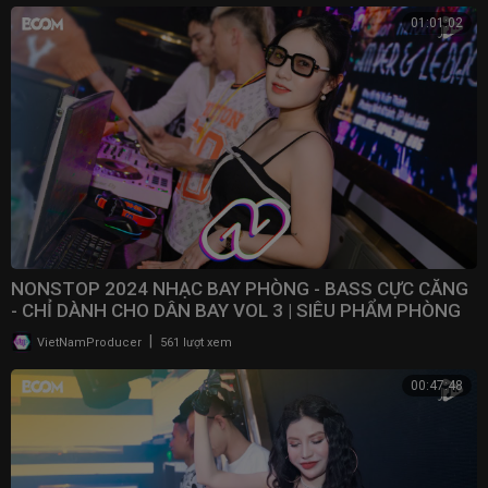
01:01:02
NONSTOP 2024 NHẠC BAY PHÒNG - BASS CỰC CĂNG
- CHỈ DÀNH CHO DÂN BAY VOL 3 | SIÊU PHẨM PHÒNG
BAY 2024
|
VietNamProducer
561 lượt xem
00:47:48