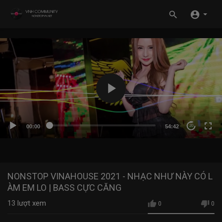
00:00
54:42
20
NONSTOP VINAHOUSE 2021 - NHẠC NHƯ NÀY CÓ L
ÀM EM LO | BASS CỰC CĂNG
13
lượt xem
0
0