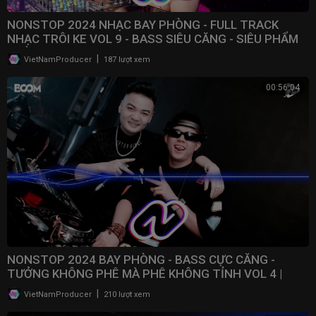
NONSTOP 2024 NHẠC BAY PHÒNG - FULL TRACK
NHẠC TRÔI KE VOL 9 - BASS SIÊU CĂNG - SIÊU PHẨM
PHÒNG BAY
|
VietNamProducer
187 lượt xem
00:56:04
NONSTOP 2024 BAY PHÒNG - BASS CỰC CĂNG -
TƯỞNG KHÔNG PHÊ MÀ PHÊ KHÔNG TỈNH VOL 4 |
NONSTOP VN
|
VietNamProducer
210 lượt xem