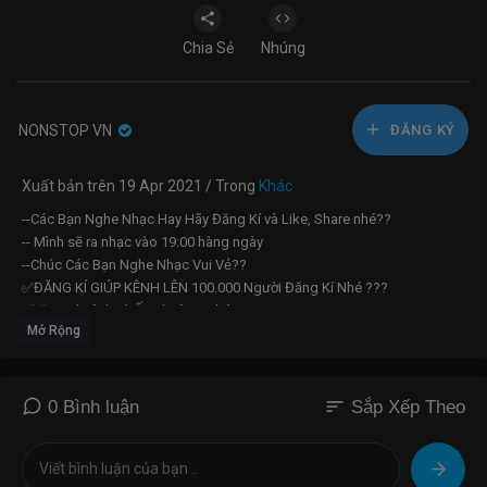
Chia Sẻ
Nhúng
NONSTOP VN
ĐĂNG KÝ
Xuất bản trên 19 Apr 2021 / Trong
Khác
--Các Bạn Nghe Nhạc Hay Hãy Đăng Kí và Like, Share nhé??
-- Mình sẽ ra nhạc vào 19:00 hàng ngày
--Chúc Các Bạn Nghe Nhạc Vui Vẻ??
✅ĐĂNG KÍ GIÚP KÊNH LÊN 100.000 Người Đăng Kí Nhé ???
?Đăng Kí Kênh và Ấn Chuông Nhé ?✨✨?
Mở Rộng
?•√-- Các Bạn Nghe Nhạc Hay Đăng Kí Kênh Để Có Thể Cập Nhật Các
Bản Nhạc Mới Từ Kênh ✨??
?•√--® Chúc Các Bạn Nghe Nhạc Vui Vẻ ™
ẤN Chuông Bên Cạnh ĐỂ CÓ ThỂ CẬP NHẬT NHỮNG BẢN NHẠC MỚI TỪ
sort
0 Bình luận
Sắp Xếp Theo
KÊNH NHÉ ✨???
??✨????
???????????