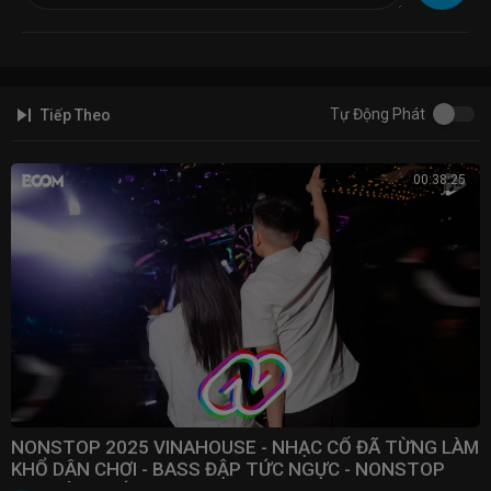
Nếu có vấn đề bản quyền , hợp tác....liên hệ mình qua :
teemusic98@gmail.com
#Teemusic #Vinahouse #Bayphong
Tự Động Phát
Tiếp Theo
00:38:25
NONSTOP 2025 VINAHOUSE - NHẠC CỔ ĐÃ TỪNG LÀM
KHỔ DÂN CHƠI - BASS ĐẬP TỨC NGỰC - NONSTOP