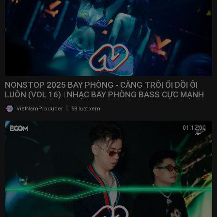
NONSTOP 2025 BAY PHÒNG - CĂNG TRÔI ỐI DỒI ÔI
LUÔN (VOL 16) | NHẠC BAY PHÒNG BASS CỰC MẠNH ​
|
VietNamProducer
58 lượt xem
01:12:00