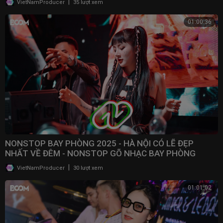
|
VietNamProducer
35 lượt xem
01:00:36
NONSTOP BAY PHÒNG 2025 - HÀ NỘI CÓ LẼ ĐẸP
NHẤT VỀ ĐÊM - NONSTOP GÕ NHẠC BAY PHÒNG
BASS CỰC MẠNH 2025
|
VietNamProducer
30 lượt xem
01:01:02