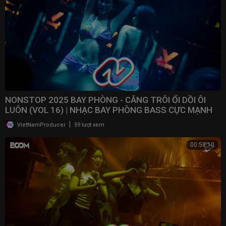
NONSTOP 2025 BAY PHÒNG - CĂNG TRÔI ỐI DỒI ÔI
LUÔN (VOL 16) | NHẠC BAY PHÒNG BASS CỰC MẠNH ​
|
VietNamProducer
59 lượt xem
00:58:10