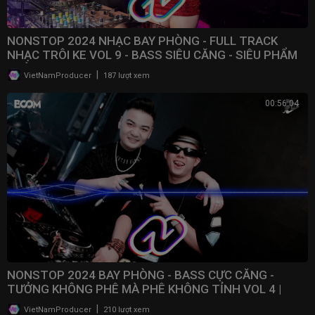
NONSTOP 2024 NHẠC BAY PHÒNG - FULL TRACK
NHẠC TRÔI KE VOL 9 - BASS SIÊU CĂNG - SIÊU PHẨM
PHÒNG BAY
|
VietNamProducer
187 lượt xem
00:56:04
NONSTOP 2024 BAY PHÒNG - BASS CỰC CĂNG -
TƯỞNG KHÔNG PHÊ MÀ PHÊ KHÔNG TỈNH VOL 4 |
NONSTOP VN
|
VietNamProducer
210 lượt xem