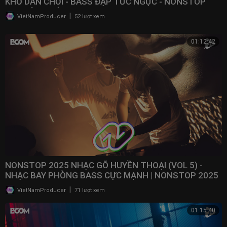
KHỔ DÂN CHƠI - BASS ĐẬP TỨC NGỰC - NONSTOP
BAY ĐÁM CƯỚI
|
VietNamProducer
52 lượt xem
01:12:42
NONSTOP 2025 NHẠC GÕ HUYỀN THOẠI (VOL 5) -
NHẠC BAY PHÒNG BASS CỰC MẠNH | NONSTOP 2025
VINAHOUSE
|
VietNamProducer
71 lượt xem
01:15:40