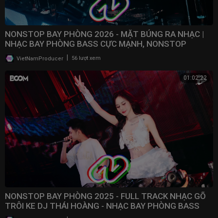
NONSTOP BAY PHÒNG 2026 - MẶT BÚNG RA NHẠC |
NHẠC BAY PHÒNG BASS CỰC MẠNH, NONSTOP
VINAHOUSE 2025
|
VietNamProducer
56 lượt xem
01:02:22
NONSTOP BAY PHÒNG 2025 - FULL TRACK NHẠC GÕ
TRÔI KE DJ THÁI HOÀNG - NHẠC BAY PHÒNG BASS
CWCH MẠNH