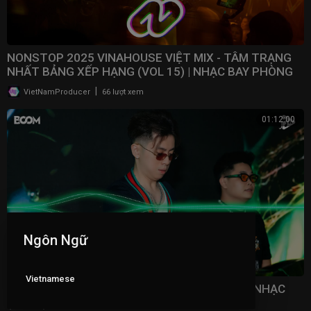
NONSTOP 2025 VINAHOUSE VIỆT MIX - TÂM TRẠNG
NHẤT BẢNG XẾP HẠNG (VOL 15) | NHẠC BAY PHÒNG
2025
|
VietNamProducer
66 lượt xem
01:12:00
Ngôn Ngữ
Vietnamese
NONSTOP BAY PHÒNG 2026 - MẶT BÚNG RA NHẠC
(VOL 4) | NHẠC BAY PHÒNG BASS CỰC MẠNH,