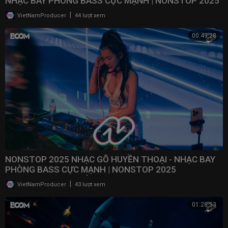
NHẠC BAY PHÒNG BASS CỰC MẠNH | NONSTOP 2025
VINAHOUSE
|
VietNamProducer
44 lượt xem
00:49:28
NONSTOP 2025 NHẠC GÕ HUYỀN THOẠI - NHẠC BAY
PHÒNG BASS CỰC MẠNH | NONSTOP 2025
VINAHOUSE BAY PHÒNG
|
VietNamProducer
43 lượt xem
01:28:53