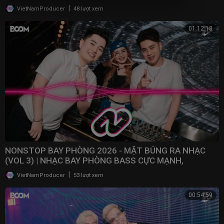
NONSTOP 2025
|
VietNamProducer
48 lượt xem
01:12:18
NONSTOP BAY PHÒNG 2026 - MẶT BÚNG RA NHẠC
(VOL 3) | NHẠC BAY PHÒNG BASS CỰC MẠNH,
NONSTOP 2025
|
VietNamProducer
53 lượt xem
00:54:59