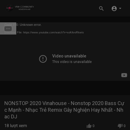
Code 150: Unknown error.
Download File: https://www.youtube.com/watch?v=xoK4voRkwts
NONSTOP 2020 Vinahouse - Nonstop 2020 Bass Cự
c Mạnh - Nhạc Trẻ Remix Gây Nghiện Hay Nhất - Nh
ac DJ
18
lượt xem
0
0