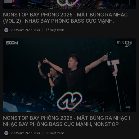
NONSTOP BAY PHÒNG 2026 - MẶT BÚNG RA NHẠC
(VOL 2) | NHẠC BAY PHÒNG BASS CỰC MẠNH,
NONSTOP 2025
|
VietNamProducer
18 lượt xem
01:01:19
NONSTOP BAY PHÒNG 2026 - MẶT BÚNG RA NHẠC |
NHẠC BAY PHÒNG BASS CỰC MẠNH, NONSTOP
VINAHOUSE 2025
|
VietNamProducer
56 lượt xem