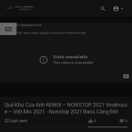
Code 150: Unknown error.
Download File: https://www.youtube.com/watch?v=MIo4IwPc1pM
Quá Khứ Của Anh REMIX – NONSTOP 2021 Vinahous
e – Việt Mix 2021 - Nonstop 2021 Bass Căng Đét
32
lượt xem
0
0