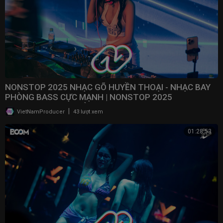
NONSTOP 2025 NHẠC GÕ HUYỀN THOẠI - NHẠC BAY
PHÒNG BASS CỰC MẠNH | NONSTOP 2025
VINAHOUSE BAY PHÒNG
|
VietNamProducer
43 lượt xem
01:28:53