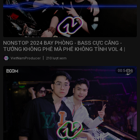
NONSTOP 2024 BAY PHÒNG - BASS CỰC CĂNG -
TƯỞNG KHÔNG PHÊ MÀ PHÊ KHÔNG TỈNH VOL 4 |
NONSTOP VN
|
VietNamProducer
210 lượt xem
00:54:59