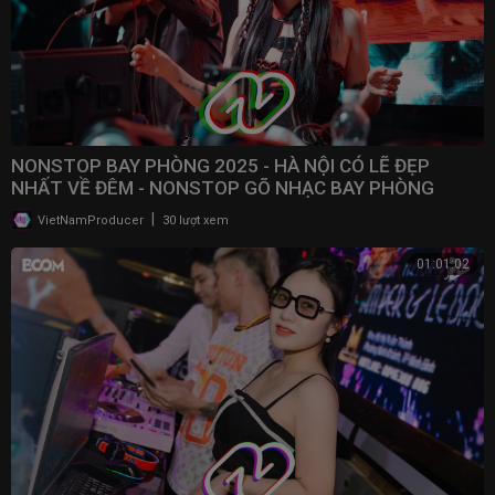
NONSTOP BAY PHÒNG 2025 - HÀ NỘI CÓ LẼ ĐẸP
NHẤT VỀ ĐÊM - NONSTOP GÕ NHẠC BAY PHÒNG
BASS CỰC MẠNH 2025
|
VietNamProducer
30 lượt xem
01:01:02