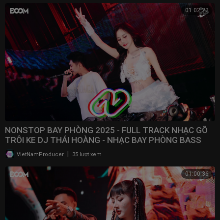
01:02:22
NONSTOP BAY PHÒNG 2025 - FULL TRACK NHẠC GÕ
TRÔI KE DJ THÁI HOÀNG - NHẠC BAY PHÒNG BASS
CWCH MẠNH
|
VietNamProducer
35 lượt xem
01:00:36