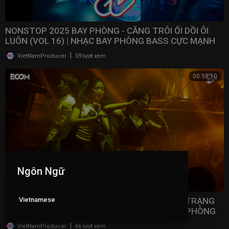
NONSTOP 2025 BAY PHÒNG - CĂNG TRÔI ỐI DỒI ÔI
LUÔN (VOL 16) | NHẠC BAY PHÒNG BASS CỰC MẠNH ​
|
VietNamProducer
59 lượt xem
00:58:10
Ngôn Ngữ
Vietnamese
NONSTOP 2025 VINAHOUSE VIỆT MIX - TÂM TRẠNG
NHẤT BẢNG XẾP HẠNG (VOL 15) | NHẠC BAY PHÒNG
2025
|
VietNamProducer
66 lượt xem