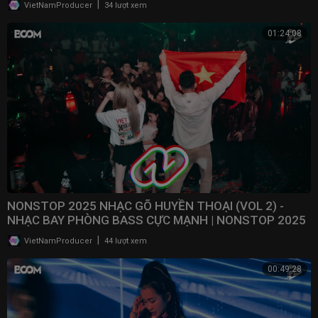
|
VietNamProducer
34 lượt xem
01:24:08
NONSTOP 2025 NHẠC GÕ HUYỀN THOẠI (VOL 2) -
NHẠC BAY PHÒNG BASS CỰC MẠNH | NONSTOP 2025
VINAHOUSE
|
VietNamProducer
44 lượt xem
00:49:28