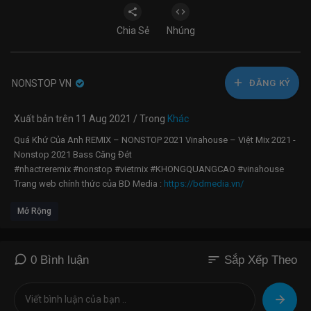
Chia Sẻ
Nhúng
NONSTOP VN
ĐĂNG KÝ
Xuất bản trên 11 Aug 2021 / Trong
Khác
Quá Khứ Của Anh REMIX – NONSTOP 2021 Vinahouse – Việt Mix 2021 -
Nonstop 2021 Bass Căng Đét
#nhactreremix #nonstop #vietmix #KHONGQUANGCAO #vinahouse
Trang web chính thức của BD Media :
https://bdmedia.vn/
-------------------------------------------
Mở Rộng
Tracklist
01. Quá Khứ Của Anh
02. Kẹo Bông Gòn
03. Hương Hoa Phai Tàn
sort
0 Bình luận
Sắp Xếp Theo
04. Hẹn Yêu
05. Hôm Nay Em Cưới Rồi
06. Chọn Ai Cũng Sai