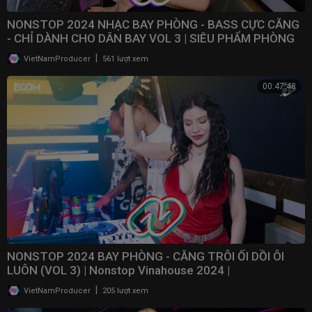
NONSTOP 2024 NHẠC BAY PHÒNG - BASS CỰC CĂNG
- CHỈ DÀNH CHO DÂN BAY VOL 3 | SIÊU PHẨM PHÒNG
BAY 2024
|
VietNamProducer
561 lượt xem
00:47:48
NONSTOP 2024 BAY PHÒNG - CĂNG TRÔI ỐI DỒI ÔI
LUÔN (VOL 3) | Nonstop Vinahouse 2024 | ​
⁠@NONSTOPVNDJ
|
VietNamProducer
205 lượt xem