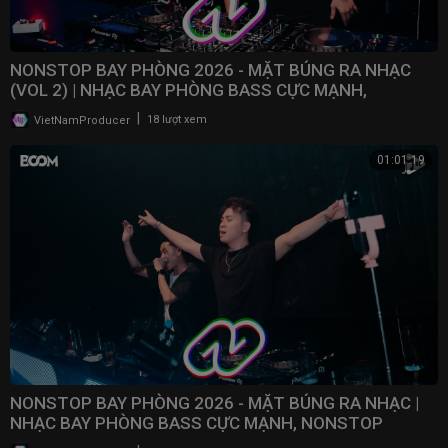
NONSTOP BAY PHÒNG 2026 - MẶT BÚNG RA NHẠC
(VOL 2) | NHẠC BAY PHÒNG BASS CỰC MẠNH,
NONSTOP 2025
|
VietNamProducer
18 lượt xem
01:01:19
NONSTOP BAY PHÒNG 2026 - MẶT BÚNG RA NHẠC |
NHẠC BAY PHÒNG BASS CỰC MẠNH, NONSTOP
VINAHOUSE 2025