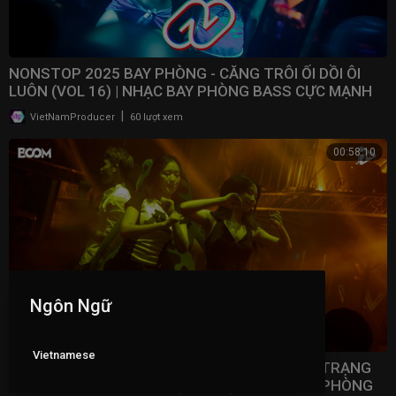
NONSTOP 2025 BAY PHÒNG - CĂNG TRÔI ỐI DỒI ÔI
LUÔN (VOL 16) | NHẠC BAY PHÒNG BASS CỰC MẠNH ​
|
VietNamProducer
60 lượt xem
00:58:10
Ngôn Ngữ
Vietnamese
NONSTOP 2025 VINAHOUSE VIỆT MIX - TÂM TRẠNG
NHẤT BẢNG XẾP HẠNG (VOL 15) | NHẠC BAY PHÒNG