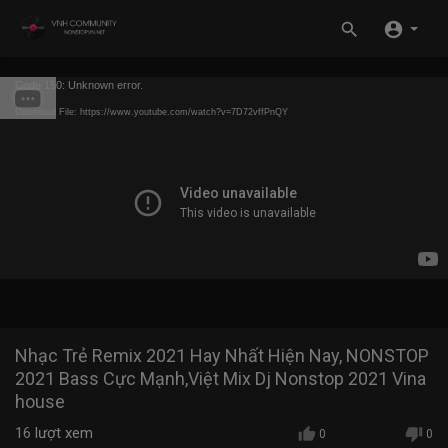
Code 150: Unknown error.
Download File: https://www.youtube.com/watch?v=7D72vffPnQY
Nhạc Trẻ Remix 2021 Hay Nhất Hiện Nay, NONSTOP
2021 Bass Cực Mạnh,Việt Mix Dj Nonstop 2021 Vina
house
16
lượt xem
0
0