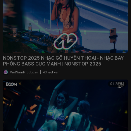
NONSTOP 2025 NHẠC GÕ HUYỀN THOẠI - NHẠC BAY
PHÒNG BASS CỰC MẠNH | NONSTOP 2025
VINAHOUSE BAY PHÒNG
|
VietNamProducer
43 lượt xem
01:28:53