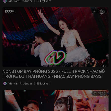
|
VietNamProducer
57 lượt xem
01:02:22
NONSTOP BAY PHÒNG 2025 - FULL TRACK NHẠC GÕ
TRÔI KE DJ THÁI HOÀNG - NHẠC BAY PHÒNG BASS
CWCH MẠNH
|
VietNamProducer
35 lượt xem
01:00:36