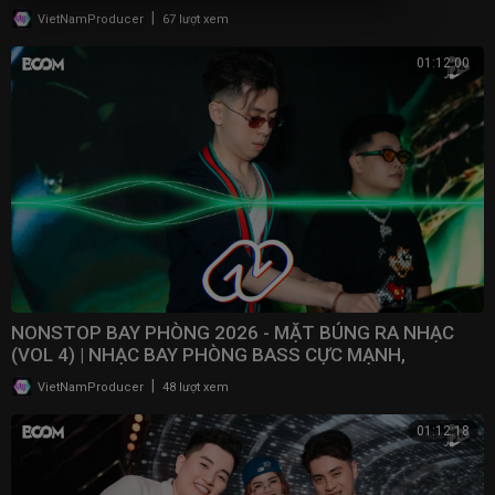
2025
|
VietNamProducer
67 lượt xem
01:12:00
NONSTOP BAY PHÒNG 2026 - MẶT BÚNG RA NHẠC
(VOL 4) | NHẠC BAY PHÒNG BASS CỰC MẠNH,
NONSTOP 2025
|
VietNamProducer
48 lượt xem
01:12:18