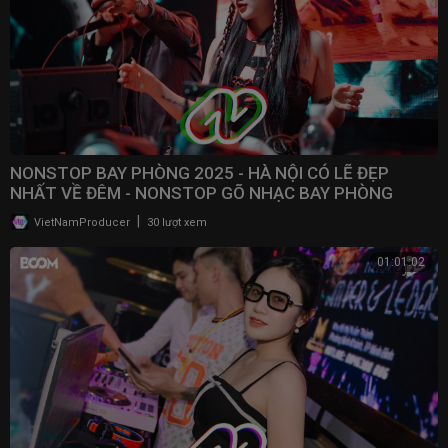
NONSTOP BAY PHÒNG 2025 - HÀ NỘI CÓ LẼ ĐẸP
NHẤT VỀ ĐÊM - NONSTOP GÕ NHẠC BAY PHÒNG
BASS CỰC MẠNH 2025
|
VietNamProducer
30 lượt xem
01:01:02