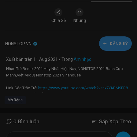
Chia Sẻ
Nhúng
NONSTOP VN
ĐĂNG KÝ
Xuất bản trên 11 Aug 2021 / Trong
Âm nhạc
Nhạc Trẻ Remix 2021 Hay Nhất Hiện Nay, NONSTOP 2021 Bass Cực
Mạnh,Việt Mix Dj Nonstop 2021 Vinahouse
Link Gốc Trắc Trở:
https://www.youtube.com/watch?v=nx7YABM9PR8
Link Goc Anh Thề Đấy - Thanh Hưng |
Mở Rộng
https://www.youtube.com/watch?v=hnXZG1WxczU
#nonstop #vinahouse #buonlamchiemoi#hoanokhongmau
#nhactreremix
LINK GỐC CHỈ LÀ KHÔNG CÙNG NHAU :
sort
0 Bình luận
Sắp Xếp Theo
https://www.youtube.com/watch?v=UqKVL56IJB8
lINK GỐC SUỐT ĐỜI KHÔNG XỨNG :
https://www.youtube.com/watch?