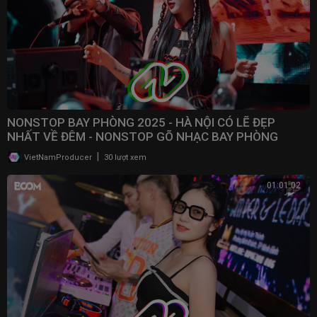
NONSTOP BAY PHÒNG 2025 - HÀ NỘI CÓ LẼ ĐẸP
NHẤT VỀ ĐÊM - NONSTOP GÕ NHẠC BAY PHÒNG
BASS CỰC MẠNH 2025
|
VietNamProducer
30 lượt xem
01:01:02