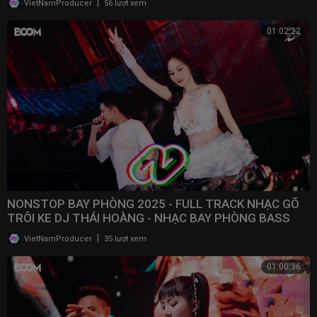
|
VietNamProducer
56 lượt xem
01:02:22
NONSTOP BAY PHÒNG 2025 - FULL TRACK NHẠC GÕ
TRÔI KE DJ THÁI HOÀNG - NHẠC BAY PHÒNG BASS
CWCH MẠNH
|
VietNamProducer
35 lượt xem
01:00:36