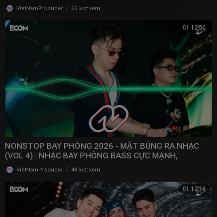
2025
|
VietNamProducer
66 lượt xem
01:12:00
NONSTOP BAY PHÒNG 2026 - MẶT BÚNG RA NHẠC
(VOL 4) | NHẠC BAY PHÒNG BASS CỰC MẠNH,
NONSTOP 2025
|
VietNamProducer
48 lượt xem
01:12:18