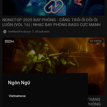
NONSTOP 2025 BAY PHÒNG - CĂNG TRÔI ỐI DỒI ÔI
LUÔN (VOL 16) | NHẠC BAY PHÒNG BASS CỰC MẠNH ​
|
VietNamProducer
59 lượt xem
00:58:10
Ngôn Ngữ
Vietnamese
NONSTOP 2025 VINAHOUSE VIỆT MIX - TÂM TRẠNG
NHẤT BẢNG XẾP HẠNG (VOL 15) | NHẠC BAY PHÒNG