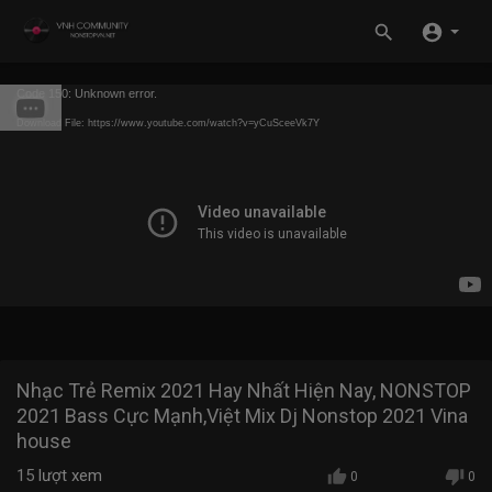
Code 150: Unknown error.
Download File: https://www.youtube.com/watch?v=yCuSceeVk7Y
Nhạc Trẻ Remix 2021 Hay Nhất Hiện Nay, NONSTOP
2021 Bass Cực Mạnh,Việt Mix Dj Nonstop 2021 Vina
house
15
lượt xem
0
0