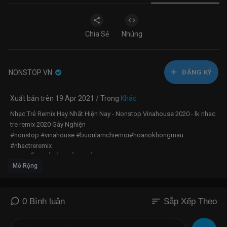
Chia Sẻ
Nhúng
NONSTOP VN
ĐĂNG KÝ
Xuất bản trên 19 Apr 2021 / Trong
Khác
Nhạc Trẻ Remix Hay Nhất Hiện Nay - Nonstop Vinahouse 2020 - lk nhac
tre remix 2020 Gây Nghiện
#nonstop #vinahouse #buonlamchiemoi#hoanokhongmau
#nhactreremix
LINK GỐC CHỈ LÀ KHÔNG CÙNG NHAU :
Mở Rộng
https://www.youtube.com/watch?v=UqKVL56IJB8
lINK GỐC SUỐT ĐỜI KHÔNG XỨNG :
https://www.youtube.com/watch?
v=jc1hmvbkO6Q
LINK GỐC NHỚ NGƯỜI HAY NHỚ :
https://www.youtube.com/watch?
sort
0 Bình luận
Sắp Xếp Theo
v=QDJgzJVVE2Y
LINK GỐC CHƯA TỪNG YÊU AI ĐẾN VẬY :