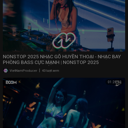
NONSTOP 2025 NHẠC GÕ HUYỀN THOẠI - NHẠC BAY
PHÒNG BASS CỰC MẠNH | NONSTOP 2025
VINAHOUSE BAY PHÒNG
|
VietNamProducer
43 lượt xem
01:28:53